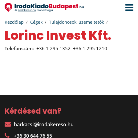
Navigá
aktivál
Kezdőlap
Cégek
Tulajdonosok, üzemeltetők
Lorinc Invest Kft.
Telefonszám:
+36 1 295 1352
+36 1 295 1210
Kérdésed van?
harkacsi@irodakereso.hu
+36 30 644 76 55