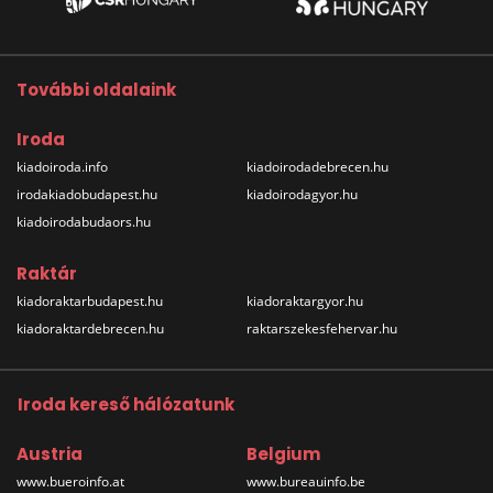
További oldalaink
Iroda
kiadoiroda.info
kiadoirodadebrecen.hu
irodakiadobudapest.hu
kiadoirodagyor.hu
kiadoirodabudaors.hu
Raktár
kiadoraktarbudapest.hu
kiadoraktargyor.hu
kiadoraktardebrecen.hu
raktarszekesfehervar.hu
Iroda kereső hálózatunk
Austria
Belgium
www.bueroinfo.at
www.bureauinfo.be