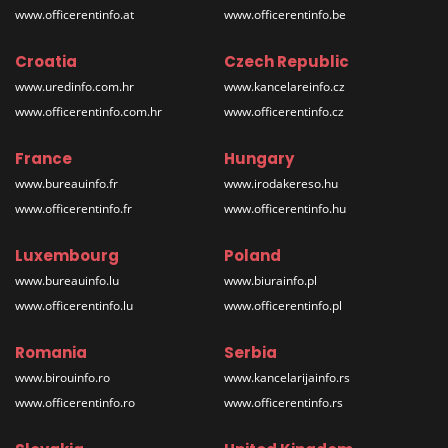
www.officerentinfo.at
www.officerentinfo.be
Croatia
Czech Republic
www.uredinfo.com.hr
www.kancelareinfo.cz
www.officerentinfo.com.hr
www.officerentinfo.cz
France
Hungary
www.bureauinfo.fr
www.irodakereso.hu
www.officerentinfo.fr
www.officerentinfo.hu
Luxembourg
Poland
www.bureauinfo.lu
www.biurainfo.pl
www.officerentinfo.lu
www.officerentinfo.pl
Romania
Serbia
www.birouinfo.ro
www.kancelarijainfo.rs
www.officerentinfo.ro
www.officerentinfo.rs