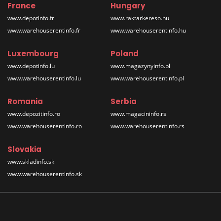
France
Hungary
www.depotinfo.fr
www.raktarkereso.hu
www.warehouserentinfo.fr
www.warehouserentinfo.hu
Luxembourg
Poland
www.depotinfo.lu
www.magazynyinfo.pl
www.warehouserentinfo.lu
www.warehouserentinfo.pl
Romania
Serbia
www.depozitinfo.ro
www.magacininfo.rs
www.warehouserentinfo.ro
www.warehouserentinfo.rs
Slovakia
www.skladinfo.sk
www.warehouserentinfo.sk