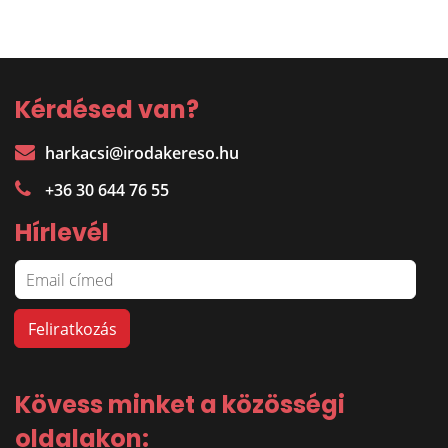
Kérdésed van?
harkacsi@irodakereso.hu
+36 30 644 76 55
Hírlevél
Kövess minket a közösségi
oldalakon: