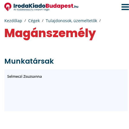
Navi
aktiv
Kezdőlap
Cégek
Tulajdonosok, üzemeltetők
magánszemély
Munkatársak
Selmeczi Zsuzsanna