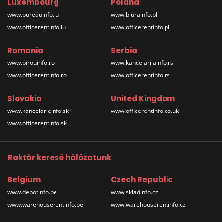
Luxembourg
Poland
www.bureauinfo.lu
www.biurainfo.pl
www.officerentinfo.lu
www.officerentinfo.pl
Romania
Serbia
www.birouinfo.ro
www.kancelarijainfo.rs
www.officerentinfo.ro
www.officerentinfo.rs
Slovakia
United Kingdom
www.kancelarieinfo.sk
www.officerentinfo.co.uk
www.officerentinfo.sk
Raktár kereső hálózatunk
Belgium
Czech Republic
www.depotinfo.be
www.skladinfo.cz
www.warehouserentinfo.be
www.warehouserentinfo.cz