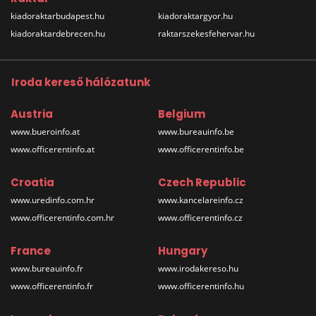
kiadoraktarbudapest.hu
kiadoraktargyor.hu
kiadoraktardebrecen.hu
raktarszekesfehervar.hu
Iroda kereső hálózatunk
Austria
Belgium
www.bueroinfo.at
www.bureauinfo.be
www.officerentinfo.at
www.officerentinfo.be
Croatia
Czech Republic
www.uredinfo.com.hr
www.kancelareinfo.cz
www.officerentinfo.com.hr
www.officerentinfo.cz
France
Hungary
www.bureauinfo.fr
www.irodakereso.hu
www.officerentinfo.fr
www.officerentinfo.hu