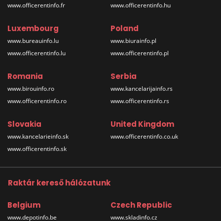
www.officerentinfo.fr
www.officerentinfo.hu
Luxembourg
Poland
www.bureauinfo.lu
www.biurainfo.pl
www.officerentinfo.lu
www.officerentinfo.pl
Romania
Serbia
www.birouinfo.ro
www.kancelarijainfo.rs
www.officerentinfo.ro
www.officerentinfo.rs
Slovakia
United Kingdom
www.kancelarieinfo.sk
www.officerentinfo.co.uk
www.officerentinfo.sk
Raktár kereső hálózatunk
Belgium
Czech Republic
www.depotinfo.be
www.skladinfo.cz