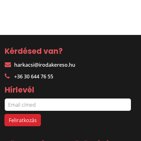
Kérdésed van?
harkacsi@irodakereso.hu
+36 30 644 76 55
Hírlevél