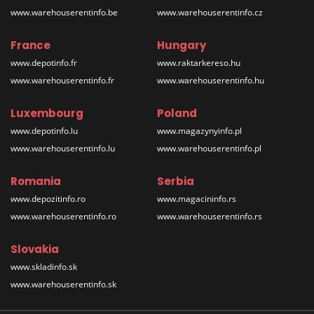
www.warehouserentinfo.be
www.warehouserentinfo.cz
France
Hungary
www.depotinfo.fr
www.raktarkereso.hu
www.warehouserentinfo.fr
www.warehouserentinfo.hu
Luxembourg
Poland
www.depotinfo.lu
www.magazynyinfo.pl
www.warehouserentinfo.lu
www.warehouserentinfo.pl
Romania
Serbia
www.depozitinfo.ro
www.magacininfo.rs
www.warehouserentinfo.ro
www.warehouserentinfo.rs
Slovakia
www.skladinfo.sk
www.warehouserentinfo.sk