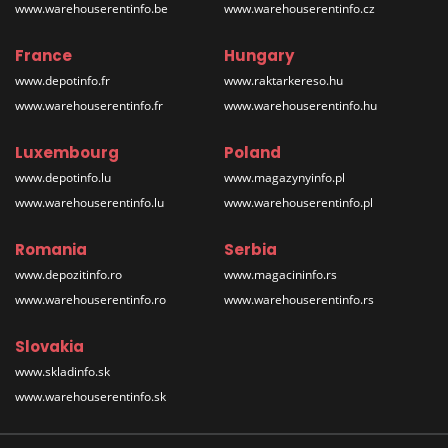
www.warehouserentinfo.be
www.warehouserentinfo.cz
France
Hungary
www.depotinfo.fr
www.raktarkereso.hu
www.warehouserentinfo.fr
www.warehouserentinfo.hu
Luxembourg
Poland
www.depotinfo.lu
www.magazynyinfo.pl
www.warehouserentinfo.lu
www.warehouserentinfo.pl
Romania
Serbia
www.depozitinfo.ro
www.magacininfo.rs
www.warehouserentinfo.ro
www.warehouserentinfo.rs
Slovakia
www.skladinfo.sk
www.warehouserentinfo.sk