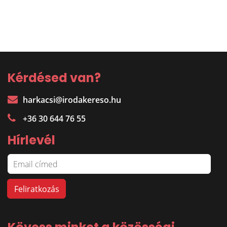
Kérdésed van?
harkacsi@irodakereso.hu
+36 30 644 76 55
Hírlevél