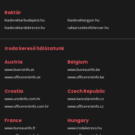
Raktár
kiadoraktarbudapest.hu
kiadoraktargyor.hu
kiadoraktardebrecen.hu
raktarszekesfehervar.hu
Iroda kereső hálózatunk
Austria
Belgium
www.bueroinfo.at
www.bureauinfo.be
www.officerentinfo.at
www.officerentinfo.be
Croatia
Czech Republic
www.uredinfo.com.hr
www.kancelareinfo.cz
www.officerentinfo.com.hr
www.officerentinfo.cz
France
Hungary
www.bureauinfo.fr
www.irodakereso.hu