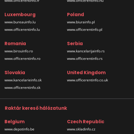
www.officerentinfo.fr
www.officerentinfo.hu
Luxembourg
Poland
www.bureauinfo.lu
www.biurainfo.pl
www.officerentinfo.lu
www.officerentinfo.pl
Romania
Serbia
www.birouinfo.ro
www.kancelarijainfo.rs
www.officerentinfo.ro
www.officerentinfo.rs
Slovakia
United Kingdom
www.kancelarieinfo.sk
www.officerentinfo.co.uk
www.officerentinfo.sk
Raktár kereső hálózatunk
Belgium
Czech Republic
www.depotinfo.be
www.skladinfo.cz