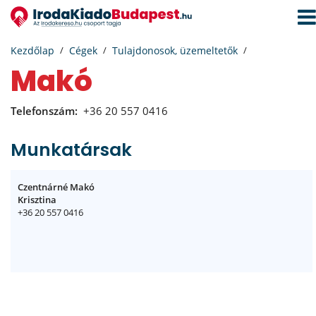
Navi
aktiv
Kezdőlap
Cégek
Tulajdonosok, üzemeltetők
Makó
Telefonszám:
+36 20 557 0416
Munkatársak
Czentnárné Makó
Krisztina
+36 20 557 0416