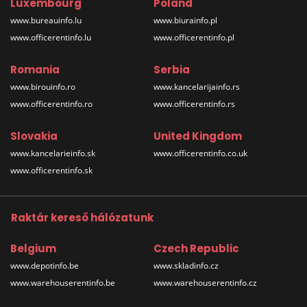
Luxembourg
Poland
www.bureauinfo.lu
www.biurainfo.pl
www.officerentinfo.lu
www.officerentinfo.pl
Romania
Serbia
www.birouinfo.ro
www.kancelarijainfo.rs
www.officerentinfo.ro
www.officerentinfo.rs
Slovakia
United Kingdom
www.kancelarieinfo.sk
www.officerentinfo.co.uk
www.officerentinfo.sk
Raktár kereső hálózatunk
Belgium
Czech Republic
www.depotinfo.be
www.skladinfo.cz
www.warehouserentinfo.be
www.warehouserentinfo.cz