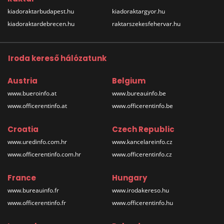
kiadoraktarbudapest.hu
kiadoraktargyor.hu
kiadoraktardebrecen.hu
raktarszekesfehervar.hu
Iroda kereső hálózatunk
Austria
Belgium
www.bueroinfo.at
www.bureauinfo.be
www.officerentinfo.at
www.officerentinfo.be
Croatia
Czech Republic
www.uredinfo.com.hr
www.kancelareinfo.cz
www.officerentinfo.com.hr
www.officerentinfo.cz
France
Hungary
www.bureauinfo.fr
www.irodakereso.hu
www.officerentinfo.fr
www.officerentinfo.hu