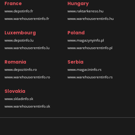
France
Hungary
www.depotinfo.fr
www.raktarkereso.hu
www.warehouserentinfo.fr
www.warehouserentinfo.hu
Luxembourg
Poland
www.depotinfo.lu
www.magazynyinfo.pl
www.warehouserentinfo.lu
www.warehouserentinfo.pl
Romania
Serbia
www.depozitinfo.ro
www.magacininfo.rs
www.warehouserentinfo.ro
www.warehouserentinfo.rs
Slovakia
www.skladinfo.sk
www.warehouserentinfo.sk