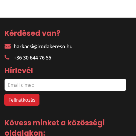
Kérdésed van?
harkacsi@irodakereso.hu
+36 30 644 76 55
Hírlevél
Kövess minket a közösségi
oldalakon: