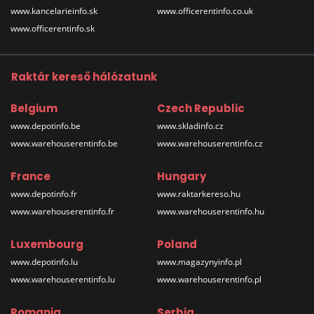
www.kancelarieinfo.sk
www.officerentinfo.co.uk
www.officerentinfo.sk
Raktár kereső hálózatunk
Belgium
Czech Republic
www.depotinfo.be
www.skladinfo.cz
www.warehouserentinfo.be
www.warehouserentinfo.cz
France
Hungary
www.depotinfo.fr
www.raktarkereso.hu
www.warehouserentinfo.fr
www.warehouserentinfo.hu
Luxembourg
Poland
www.depotinfo.lu
www.magazynyinfo.pl
www.warehouserentinfo.lu
www.warehouserentinfo.pl
Romania
Serbia