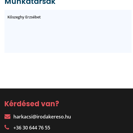
Munkatársak
Kőszeghy Erzsébet
Kérdésed van?
harkacsi@irodakereso.hu
+36 30 644 76 55