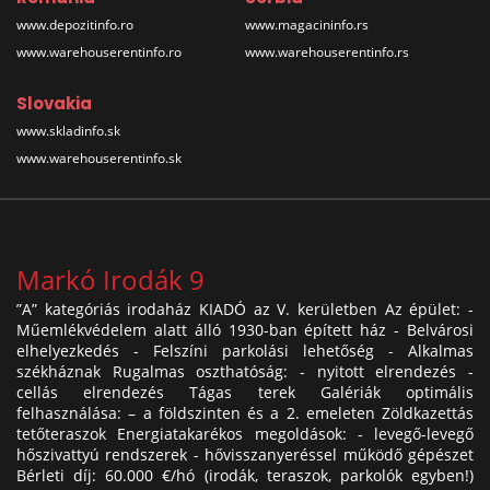
www.depozitinfo.ro
www.magacininfo.rs
www.warehouserentinfo.ro
www.warehouserentinfo.rs
Slovakia
www.skladinfo.sk
www.warehouserentinfo.sk
Markó Irodák 9
”A” kategóriás irodaház KIADÓ az V. kerületben Az épület: -
Műemlékvédelem alatt álló 1930-ban épített ház - Belvárosi
elhelyezkedés - Felszíni parkolási lehetőség - Alkalmas
székháznak Rugalmas oszthatóság: - nyitott elrendezés -
cellás elrendezés Tágas terek Galériák optimális
felhasználása: – a földszinten és a 2. emeleten Zöldkazettás
tetőteraszok Energiatakarékos megoldások: - levegő-levegő
hőszivattyú rendszerek - hővisszanyeréssel működő gépészet
Bérleti díj: 60.000 €/hó (irodák, teraszok, parkolók egyben!)