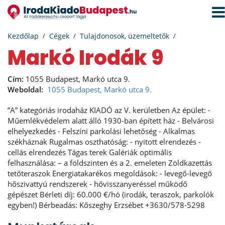
Navi
aktiv
Kezdőlap
Cégek
Tulajdonosok, üzemeltetők
Markó Irodák 9
Cím:
1055 Budapest, Markó utca 9.
Weboldal:
1055 Budapest, Markó utca 9.
”A” kategóriás irodaház KIADÓ az V. kerületben Az épület: -
Műemlékvédelem alatt álló 1930-ban épített ház - Belvárosi
elhelyezkedés - Felszíni parkolási lehetőség - Alkalmas
székháznak Rugalmas oszthatóság: - nyitott elrendezés -
cellás elrendezés Tágas terek Galériák optimális
felhasználása: – a földszinten és a 2. emeleten Zöldkazettás
tetőteraszok Energiatakarékos megoldások: - levegő-levegő
hőszivattyú rendszerek - hővisszanyeréssel működő
gépészet Bérleti díj: 60.000 €/hó (irodák, teraszok, parkolók
egyben!) Bérbeadás: Kőszeghy Erzsébet +3630/578-5298