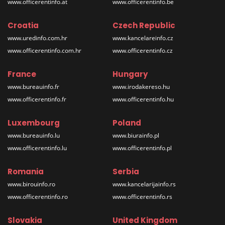
www.officerentinfo.at
www.officerentinfo.be
Croatia
Czech Republic
www.uredinfo.com.hr
www.kancelareinfo.cz
www.officerentinfo.com.hr
www.officerentinfo.cz
France
Hungary
www.bureauinfo.fr
www.irodakereso.hu
www.officerentinfo.fr
www.officerentinfo.hu
Luxembourg
Poland
www.bureauinfo.lu
www.biurainfo.pl
www.officerentinfo.lu
www.officerentinfo.pl
Romania
Serbia
www.birouinfo.ro
www.kancelarijainfo.rs
www.officerentinfo.ro
www.officerentinfo.rs
Slovakia
United Kingdom