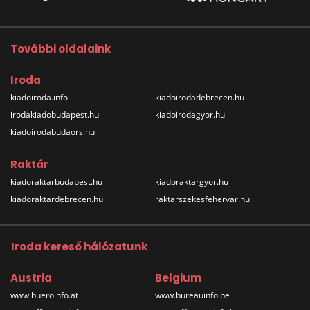
További oldalaink
Iroda
kiadoiroda.info
kiadoirodadebrecen.hu
irodakiadobudapest.hu
kiadoirodagyor.hu
kiadoirodabudaors.hu
Raktár
kiadoraktarbudapest.hu
kiadoraktargyor.hu
kiadoraktardebrecen.hu
raktarszekesfehervar.hu
Iroda kereső hálózatunk
Austria
Belgium
www.bueroinfo.at
www.bureauinfo.be