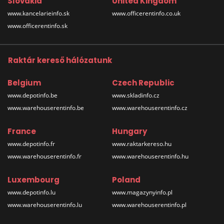
Slovakia
United Kingdom
www.kancelarieinfo.sk
www.officerentinfo.co.uk
www.officerentinfo.sk
Raktár kereső hálózatunk
Belgium
Czech Republic
www.depotinfo.be
www.skladinfo.cz
www.warehouserentinfo.be
www.warehouserentinfo.cz
France
Hungary
www.depotinfo.fr
www.raktarkereso.hu
www.warehouserentinfo.fr
www.warehouserentinfo.hu
Luxembourg
Poland
www.depotinfo.lu
www.magazynyinfo.pl
www.warehouserentinfo.lu
www.warehouserentinfo.pl