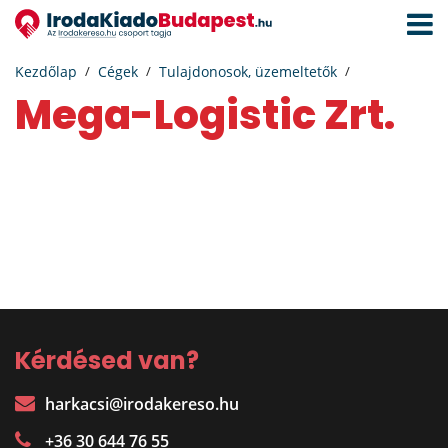
Navigá
aktivál
Kezdőlap
Cégek
Tulajdonosok, üzemeltetők
Mega-Logistic Zrt.
Kérdésed van?
harkacsi@irodakereso.hu
+36 30 644 76 55