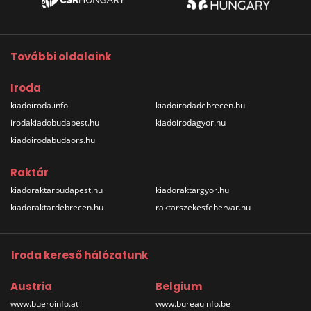
További oldalaink
Iroda
kiadoiroda.info
kiadoirodadebrecen.hu
irodakiadobudapest.hu
kiadoirodagyor.hu
kiadoirodabudaors.hu
Raktár
kiadoraktarbudapest.hu
kiadoraktargyor.hu
kiadoraktardebrecen.hu
raktarszekesfehervar.hu
Iroda kereső hálózatunk
Austria
Belgium
www.bueroinfo.at
www.bureauinfo.be