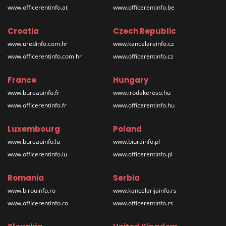
www.officerentinfo.at
www.officerentinfo.be
Croatia
Czech Republic
www.uredinfo.com.hr
www.kancelareinfo.cz
www.officerentinfo.com.hr
www.officerentinfo.cz
France
Hungary
www.bureauinfo.fr
www.irodakereso.hu
www.officerentinfo.fr
www.officerentinfo.hu
Luxembourg
Poland
www.bureauinfo.lu
www.biurainfo.pl
www.officerentinfo.lu
www.officerentinfo.pl
Romania
Serbia
www.birouinfo.ro
www.kancelarijainfo.rs
www.officerentinfo.ro
www.officerentinfo.rs