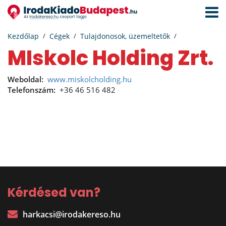
Navigá
aktivál
Kezdőlap
Cégek
Tulajdonosok, üzemeltetők
MIskolc Holding Zrt.
Weboldal:
www.miskolcholding.hu
Telefonszám:
+36 46 516 482
Kérdésed van?
harkacsi@irodakereso.hu