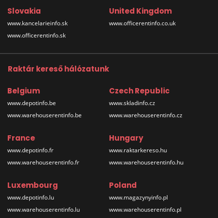
Slovakia
United Kingdom
www.kancelarieinfo.sk
www.officerentinfo.co.uk
www.officerentinfo.sk
Raktár kereső hálózatunk
Belgium
Czech Republic
www.depotinfo.be
www.skladinfo.cz
www.warehouserentinfo.be
www.warehouserentinfo.cz
France
Hungary
www.depotinfo.fr
www.raktarkereso.hu
www.warehouserentinfo.fr
www.warehouserentinfo.hu
Luxembourg
Poland
www.depotinfo.lu
www.magazynyinfo.pl
www.warehouserentinfo.lu
www.warehouserentinfo.pl