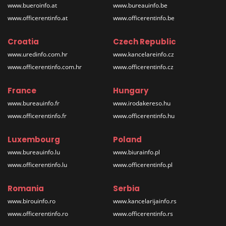
www.bueroinfo.at
www.bureauinfo.be
www.officerentinfo.at
www.officerentinfo.be
Croatia
Czech Republic
www.uredinfo.com.hr
www.kancelareinfo.cz
www.officerentinfo.com.hr
www.officerentinfo.cz
France
Hungary
www.bureauinfo.fr
www.irodakereso.hu
www.officerentinfo.fr
www.officerentinfo.hu
Luxembourg
Poland
www.bureauinfo.lu
www.biurainfo.pl
www.officerentinfo.lu
www.officerentinfo.pl
Romania
Serbia
www.birouinfo.ro
www.kancelarijainfo.rs
www.officerentinfo.ro
www.officerentinfo.rs