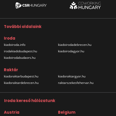
További oldalaink
Iroda
kiadoiroda.info
kiadoirodadebrecen.hu
irodakiadobudapest.hu
kiadoirodagyor.hu
kiadoirodabudaors.hu
Raktár
kiadoraktarbudapest.hu
kiadoraktargyor.hu
kiadoraktardebrecen.hu
raktarszekesfehervar.hu
Iroda kereső hálózatunk
Austria
Belgium