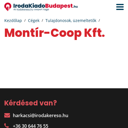
Navigá
aktivál
Kezdőlap
Cégek
Tulajdonosok, üzemeltetők
Montír-Coop Kft.
Kérdésed van?
harkacsi@irodakereso.hu
+36 30 644 76 55