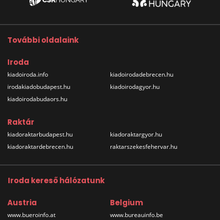
További oldalaink
Iroda
kiadoiroda.info
kiadoirodadebrecen.hu
irodakiadobudapest.hu
kiadoirodagyor.hu
kiadoirodabudaors.hu
Raktár
kiadoraktarbudapest.hu
kiadoraktargyor.hu
kiadoraktardebrecen.hu
raktarszekesfehervar.hu
Iroda kereső hálózatunk
Austria
Belgium
www.bueroinfo.at
www.bureauinfo.be