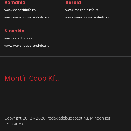
Romania
Serbia
www.depozitinfo.ro
www.magacininfo.rs
www.warehouserentinfo.ro
www.warehouserentinfo.rs
Slovakia
www.skladinfo.sk
www.warehouserentinfo.sk
Montír-Coop Kft.
Copyright 2012 - 2026 irodakiadobudapest.hu. Minden jog
fenntartva.