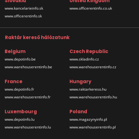
Slovakia
United Kingdom
www.kancelarieinfo.sk
www.officerentinfo.co.uk
www.officerentinfo.sk
Raktár kereső hálózatunk
Belgium
Czech Republic
www.depotinfo.be
www.skladinfo.cz
www.warehouserentinfo.be
www.warehouserentinfo.cz
France
Hungary
www.depotinfo.fr
www.raktarkereso.hu
www.warehouserentinfo.fr
www.warehouserentinfo.hu
Luxembourg
Poland
www.depotinfo.lu
www.magazynyinfo.pl
www.warehouserentinfo.lu
www.warehouserentinfo.pl