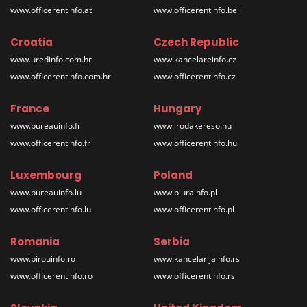
www.officerentinfo.at
www.officerentinfo.be
Croatia
Czech Republic
www.uredinfo.com.hr
www.kancelareinfo.cz
www.officerentinfo.com.hr
www.officerentinfo.cz
France
Hungary
www.bureauinfo.fr
www.irodakereso.hu
www.officerentinfo.fr
www.officerentinfo.hu
Luxembourg
Poland
www.bureauinfo.lu
www.biurainfo.pl
www.officerentinfo.lu
www.officerentinfo.pl
Romania
Serbia
www.birouinfo.ro
www.kancelarijainfo.rs
www.officerentinfo.ro
www.officerentinfo.rs