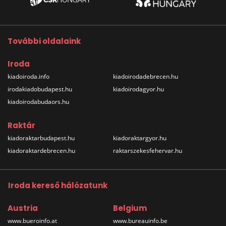
További oldalaink
Iroda
kiadoiroda.info
kiadoirodadebrecen.hu
irodakiadobudapest.hu
kiadoirodagyor.hu
kiadoirodabudaors.hu
Raktár
kiadoraktarbudapest.hu
kiadoraktargyor.hu
kiadoraktardebrecen.hu
raktarszekesfehervar.hu
Iroda kereső hálózatunk
Austria
Belgium
www.bueroinfo.at
www.bureauinfo.be