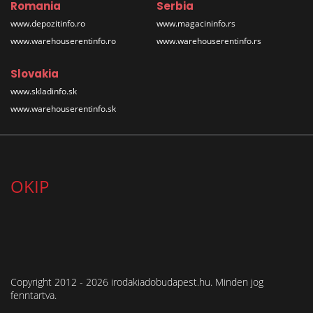
Romania
Serbia
www.depozitinfo.ro
www.magacininfo.rs
www.warehouserentinfo.ro
www.warehouserentinfo.rs
Slovakia
www.skladinfo.sk
www.warehouserentinfo.sk
OKIP
Copyright 2012 - 2026 irodakiadobudapest.hu. Minden jog
fenntartva.