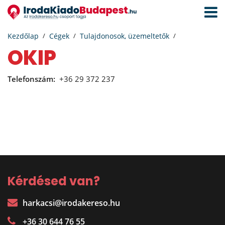
Navigá
aktivál
Kezdőlap
Cégek
Tulajdonosok, üzemeltetők
OKIP
Telefonszám:
+36 29 372 237
Kérdésed van?
harkacsi@irodakereso.hu
+36 30 644 76 55