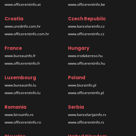
www.officerentinfo.at
www.officerentinfo.be
Croatia
Czech Republic
www.uredinfo.com.hr
www.kancelareinfo.cz
www.officerentinfo.com.hr
www.officerentinfo.cz
France
Hungary
www.bureauinfo.fr
www.irodakereso.hu
www.officerentinfo.fr
www.officerentinfo.hu
Luxembourg
Poland
www.bureauinfo.lu
www.biurainfo.pl
www.officerentinfo.lu
www.officerentinfo.pl
Romania
Serbia
www.birouinfo.ro
www.kancelarijainfo.rs
www.officerentinfo.ro
www.officerentinfo.rs