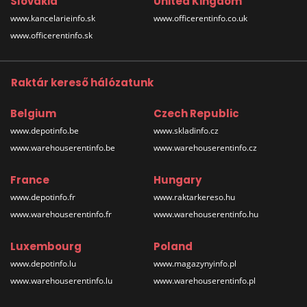
Slovakia
United Kingdom
www.kancelarieinfo.sk
www.officerentinfo.co.uk
www.officerentinfo.sk
Raktár kereső hálózatunk
Belgium
Czech Republic
www.depotinfo.be
www.skladinfo.cz
www.warehouserentinfo.be
www.warehouserentinfo.cz
France
Hungary
www.depotinfo.fr
www.raktarkereso.hu
www.warehouserentinfo.fr
www.warehouserentinfo.hu
Luxembourg
Poland
www.depotinfo.lu
www.magazynyinfo.pl
www.warehouserentinfo.lu
www.warehouserentinfo.pl