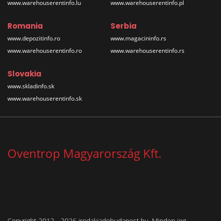
www.warehouserentinfo.lu
www.warehouserentinfo.pl
Romania
Serbia
www.depozitinfo.ro
www.magacininfo.rs
www.warehouserentinfo.ro
www.warehouserentinfo.rs
Slovakia
www.skladinfo.sk
www.warehouserentinfo.sk
Oventrop Magyarország Kft.
Copyright 2012 - 2026 irodakiadobudapest.hu. Minden jog