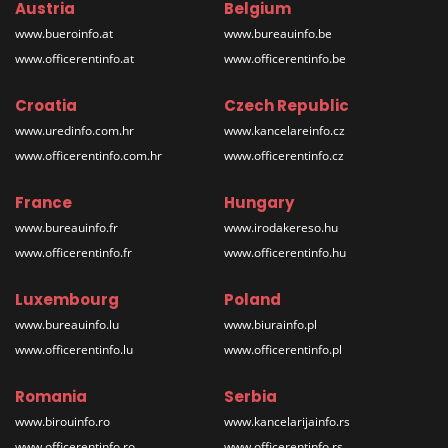
Austria
Belgium
www.bueroinfo.at
www.bureauinfo.be
www.officerentinfo.at
www.officerentinfo.be
Croatia
Czech Republic
www.uredinfo.com.hr
www.kancelareinfo.cz
www.officerentinfo.com.hr
www.officerentinfo.cz
France
Hungary
www.bureauinfo.fr
www.irodakereso.hu
www.officerentinfo.fr
www.officerentinfo.hu
Luxembourg
Poland
www.bureauinfo.lu
www.biurainfo.pl
www.officerentinfo.lu
www.officerentinfo.pl
Romania
Serbia
www.birouinfo.ro
www.kancelarijainfo.rs
www.officerentinfo.ro
www.officerentinfo.rs