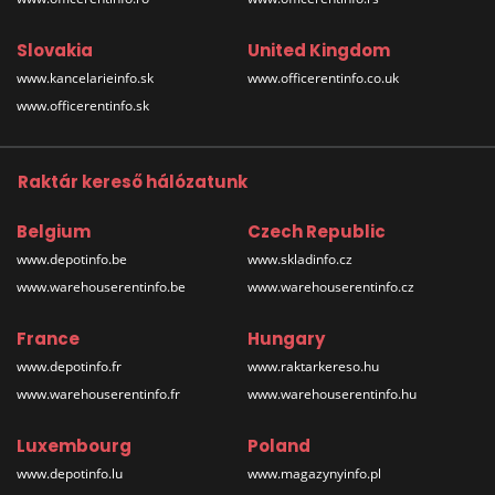
Slovakia
United Kingdom
www.kancelarieinfo.sk
www.officerentinfo.co.uk
www.officerentinfo.sk
Raktár kereső hálózatunk
Belgium
Czech Republic
www.depotinfo.be
www.skladinfo.cz
www.warehouserentinfo.be
www.warehouserentinfo.cz
France
Hungary
www.depotinfo.fr
www.raktarkereso.hu
www.warehouserentinfo.fr
www.warehouserentinfo.hu
Luxembourg
Poland
www.depotinfo.lu
www.magazynyinfo.pl