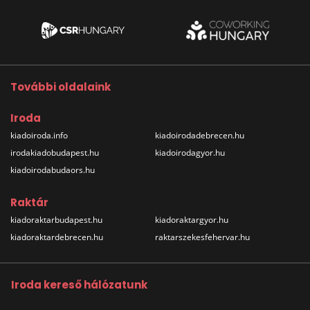
További oldalaink
Iroda
kiadoiroda.info
kiadoirodadebrecen.hu
irodakiadobudapest.hu
kiadoirodagyor.hu
kiadoirodabudaors.hu
Raktár
kiadoraktarbudapest.hu
kiadoraktargyor.hu
kiadoraktardebrecen.hu
raktarszekesfehervar.hu
Iroda kereső hálózatunk