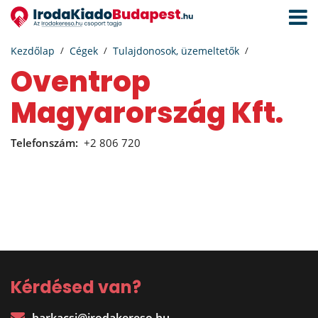
Navigá
aktivál
Kezdőlap
Cégek
Tulajdonosok, üzemeltetők
Oventrop
Magyarország Kft.
Telefonszám:
+2 806 720
Kérdésed van?