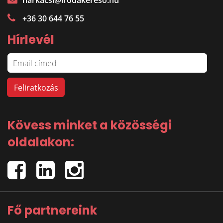
harkacsi@irodakereso.hu
+36 30 644 76 55
Hírlevél
Kövess minket a közösségi
oldalakon:
Fő partnereink