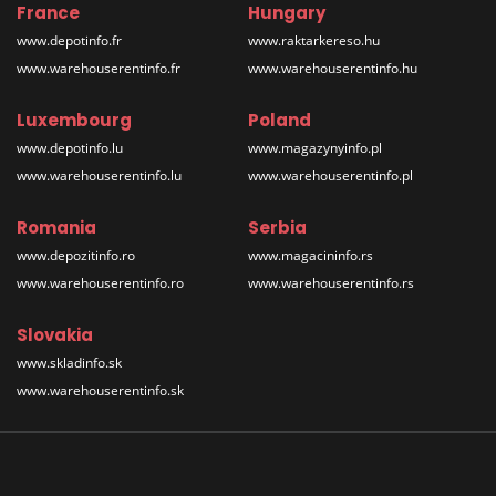
France
Hungary
www.depotinfo.fr
www.raktarkereso.hu
www.warehouserentinfo.fr
www.warehouserentinfo.hu
Luxembourg
Poland
www.depotinfo.lu
www.magazynyinfo.pl
www.warehouserentinfo.lu
www.warehouserentinfo.pl
Romania
Serbia
www.depozitinfo.ro
www.magacininfo.rs
www.warehouserentinfo.ro
www.warehouserentinfo.rs
Slovakia
www.skladinfo.sk
www.warehouserentinfo.sk