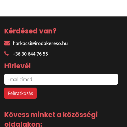
Kérdésed van?
harkacsi@irodakereso.hu
+36 30 644 76 55
Hírlevél
Kövess minket a közösségi
oldalakon: