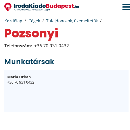
Navi
aktiv
Kezdőlap
Cégek
Tulajdonosok, üzemeltetők
Pozsonyi
Telefonszám:
+36 70 931 0432
Munkatársak
Maria Urban
+36 70 931 0432