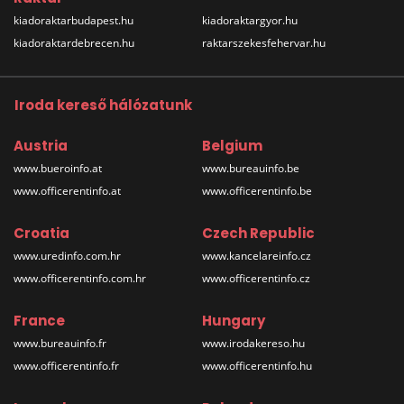
kiadoraktarbudapest.hu
kiadoraktargyor.hu
kiadoraktardebrecen.hu
raktarszekesfehervar.hu
Iroda kereső hálózatunk
Austria
Belgium
www.bueroinfo.at
www.bureauinfo.be
www.officerentinfo.at
www.officerentinfo.be
Croatia
Czech Republic
www.uredinfo.com.hr
www.kancelareinfo.cz
www.officerentinfo.com.hr
www.officerentinfo.cz
France
Hungary
www.bureauinfo.fr
www.irodakereso.hu
www.officerentinfo.fr
www.officerentinfo.hu