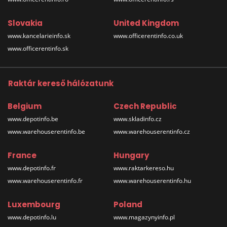
Slovakia
United Kingdom
www.kancelarieinfo.sk
www.officerentinfo.co.uk
www.officerentinfo.sk
Raktár kereső hálózatunk
Belgium
Czech Republic
www.depotinfo.be
www.skladinfo.cz
www.warehouserentinfo.be
www.warehouserentinfo.cz
France
Hungary
www.depotinfo.fr
www.raktarkereso.hu
www.warehouserentinfo.fr
www.warehouserentinfo.hu
Luxembourg
Poland
www.depotinfo.lu
www.magazynyinfo.pl