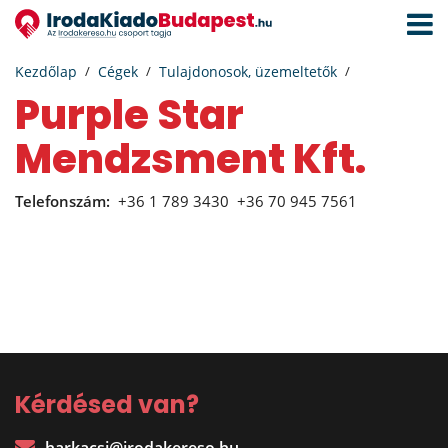
Navigá
aktivál
Kezdőlap
Cégek
Tulajdonosok, üzemeltetők
Purple Star
Mendzsment Kft.
Telefonszám:
+36 1 789 3430
+36 70 945 7561
Kérdésed van?