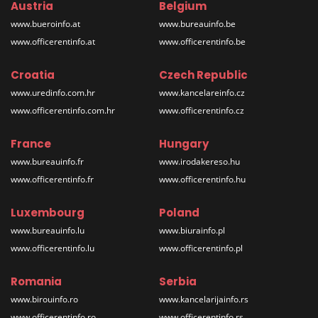
Austria
Belgium
www.bueroinfo.at
www.bureauinfo.be
www.officerentinfo.at
www.officerentinfo.be
Croatia
Czech Republic
www.uredinfo.com.hr
www.kancelareinfo.cz
www.officerentinfo.com.hr
www.officerentinfo.cz
France
Hungary
www.bureauinfo.fr
www.irodakereso.hu
www.officerentinfo.fr
www.officerentinfo.hu
Luxembourg
Poland
www.bureauinfo.lu
www.biurainfo.pl
www.officerentinfo.lu
www.officerentinfo.pl
Romania
Serbia
www.birouinfo.ro
www.kancelarijainfo.rs
www.officerentinfo.ro
www.officerentinfo.rs