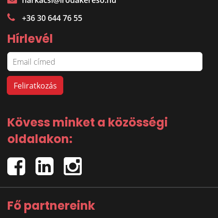
harkacsi@irodakereso.hu
+36 30 644 76 55
Hírlevél
Kövess minket a közösségi
oldalakon:
Fő partnereink