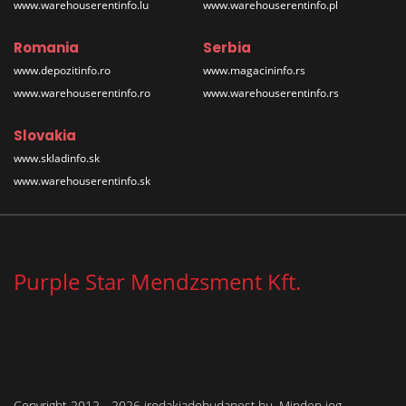
www.warehouserentinfo.lu
www.warehouserentinfo.pl
Romania
Serbia
www.depozitinfo.ro
www.magacininfo.rs
www.warehouserentinfo.ro
www.warehouserentinfo.rs
Slovakia
www.skladinfo.sk
www.warehouserentinfo.sk
Purple Star Mendzsment Kft.
Copyright 2012 - 2026 irodakiadobudapest.hu. Minden jog