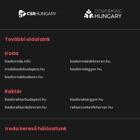
További oldalaink
Iroda
kiadoiroda.info
kiadoirodadebrecen.hu
irodakiadobudapest.hu
kiadoirodagyor.hu
kiadoirodabudaors.hu
Raktár
kiadoraktarbudapest.hu
kiadoraktargyor.hu
kiadoraktardebrecen.hu
raktarszekesfehervar.hu
Iroda kereső hálózatunk