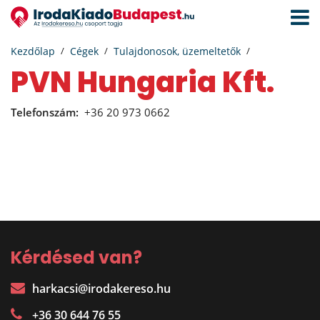
Navigá
aktivál
Kezdőlap
Cégek
Tulajdonosok, üzemeltetők
PVN Hungaria Kft.
Telefonszám:
+36 20 973 0662
Kérdésed van?
harkacsi@irodakereso.hu
+36 30 644 76 55