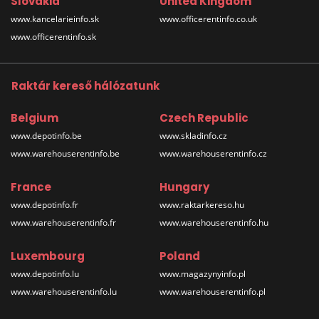
Slovakia
United Kingdom
www.kancelarieinfo.sk
www.officerentinfo.co.uk
www.officerentinfo.sk
Raktár kereső hálózatunk
Belgium
Czech Republic
www.depotinfo.be
www.skladinfo.cz
www.warehouserentinfo.be
www.warehouserentinfo.cz
France
Hungary
www.depotinfo.fr
www.raktarkereso.hu
www.warehouserentinfo.fr
www.warehouserentinfo.hu
Luxembourg
Poland
www.depotinfo.lu
www.magazynyinfo.pl
www.warehouserentinfo.lu
www.warehouserentinfo.pl