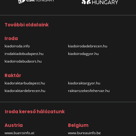
További oldalaink
Iroda
kiadoiroda.info
kiadoirodadebrecen.hu
irodakiadobudapest.hu
kiadoirodagyor.hu
kiadoirodabudaors.hu
Raktár
kiadoraktarbudapest.hu
kiadoraktargyor.hu
kiadoraktardebrecen.hu
raktarszekesfehervar.hu
Iroda kereső hálózatunk
Austria
Belgium
www.bueroinfo.at
www.bureauinfo.be