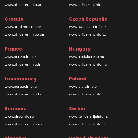
www.officerentinfo.at
www.officerentinfo.be
Croatia
Czech Republic
www.uredinfo.com.hr
www.kancelareinfo.cz
www.officerentinfo.com.hr
www.officerentinfo.cz
France
Hungary
www.bureauinfo.fr
www.irodakereso.hu
www.officerentinfo.fr
www.officerentinfo.hu
Luxembourg
Poland
www.bureauinfo.lu
www.biurainfo.pl
www.officerentinfo.lu
www.officerentinfo.pl
Romania
Serbia
www.birouinfo.ro
www.kancelarijainfo.rs
www.officerentinfo.ro
www.officerentinfo.rs