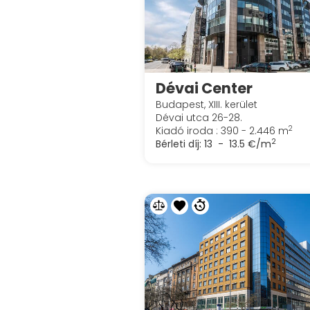
Dévai Center
Budapest, XIII. kerület
Dévai utca 26-28.
2
Kiadó iroda : 390 - 2.446 m
2
Bérleti díj:
13 - 13.5 €/m