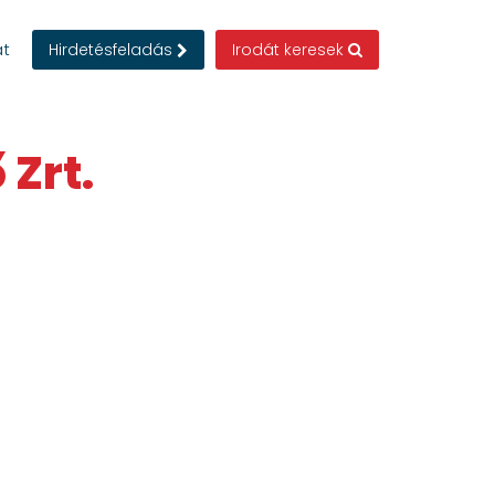
at
Hirdetésfeladás
Irodát keresek
 Zrt.