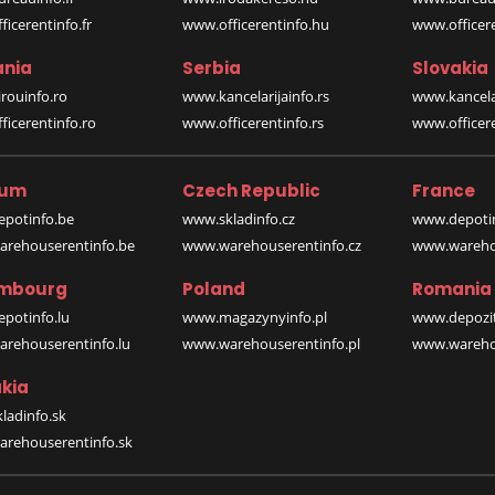
icerentinfo.fr
www.officerentinfo.hu
www.officere
nia
Serbia
Slovakia
rouinfo.ro
www.kancelarijainfo.rs
www.kancela
icerentinfo.ro
www.officerentinfo.rs
www.officere
ium
Czech Republic
France
potinfo.be
www.skladinfo.cz
www.depotin
rehouserentinfo.be
www.warehouserentinfo.cz
www.warehou
mbourg
Poland
Romania
potinfo.lu
www.magazynyinfo.pl
www.depozit
rehouserentinfo.lu
www.warehouserentinfo.pl
www.warehou
kia
ladinfo.sk
rehouserentinfo.sk