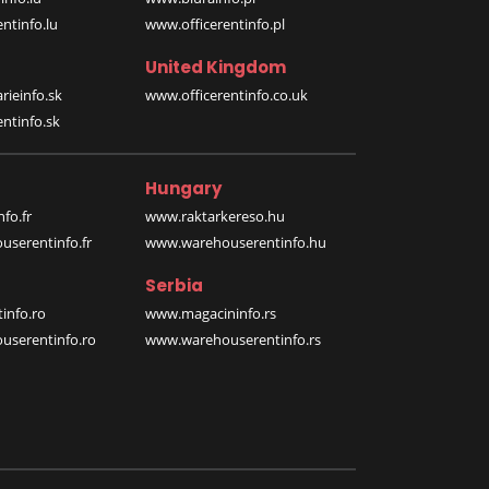
ntinfo.lu
www.officerentinfo.pl
United Kingdom
rieinfo.sk
www.officerentinfo.co.uk
ntinfo.sk
Hungary
fo.fr
www.raktarkereso.hu
serentinfo.fr
www.warehouserentinfo.hu
Serbia
info.ro
www.magacininfo.rs
serentinfo.ro
www.warehouserentinfo.rs