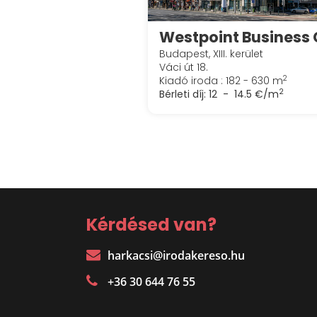
Budapest, XIII. kerület
Váci út 18.
2
Kiadó iroda : 182 - 630 m
2
Bérleti díj:
12 - 14.5 €/m
Kérdésed van?
harkacsi@irodakereso.hu
+36 30 644 76 55