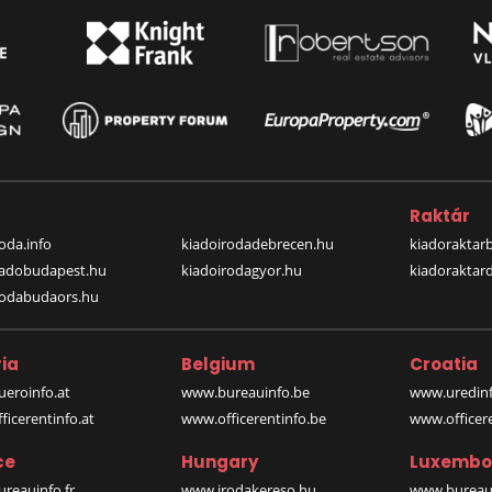
a
Raktár
oda.info
kiadoirodadebrecen.hu
kiadoraktar
iadobudapest.hu
kiadoirodagyor.hu
kiadoraktar
rodabudaors.hu
ia
Belgium
Croatia
eroinfo.at
www.bureauinfo.be
www.uredinf
icerentinfo.at
www.officerentinfo.be
www.officer
ce
Hungary
Luxembo
reauinfo.fr
www.irodakereso.hu
www.bureaui