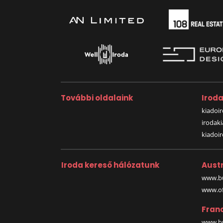
További oldalaink
Irod
kiadoir
irodak
kiadoi
Iroda kereső hálózatunk
Austr
www.bu
www.off
Fran
www.bu