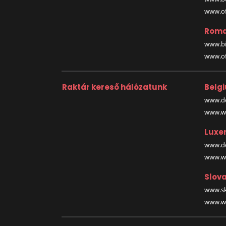
www.off
Roma
www.bi
www.off
Raktár kereső hálózatunk
Belg
www.de
www.wa
Luxe
www.de
www.wa
Slova
www.sk
www.wa