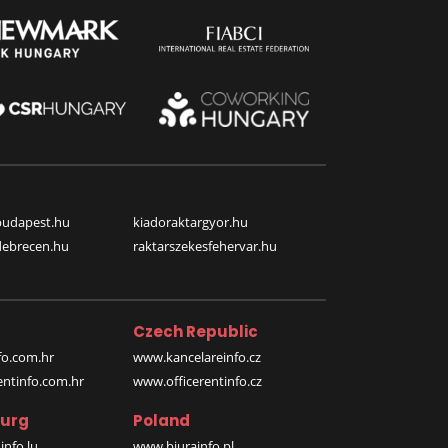
budapest.hu
kiadoraktargyor.hu
debrecen.hu
raktarszekesfehervar.hu
Czech Republic
o.com.hr
www.kancelareinfo.cz
entinfo.com.hr
www.officerentinfo.cz
urg
Poland
nfo.lu
www.biurainfo.pl