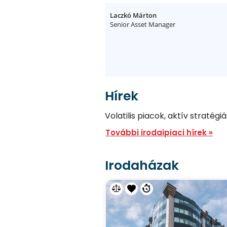
Laczkó Márton
Senior Asset Manager
Hírek
Volatilis piacok, aktív stratég
További irodaipiaci hírek »
Irodaházak