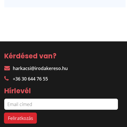
Kérdésed van?
harkacsi@irodakereso.hu
+36 30 644 76 55
Hírlevél