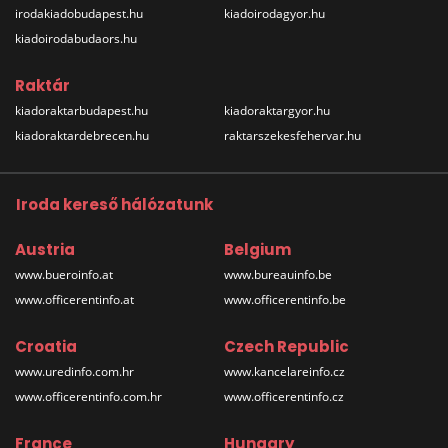
irodakiadobudapest.hu
kiadoirodagyor.hu
kiadoirodabudaors.hu
Raktár
kiadoraktarbudapest.hu
kiadoraktargyor.hu
kiadoraktardebrecen.hu
raktarszekesfehervar.hu
Iroda kereső hálózatunk
Austria
Belgium
www.bueroinfo.at
www.bureauinfo.be
www.officerentinfo.at
www.officerentinfo.be
Croatia
Czech Republic
www.uredinfo.com.hr
www.kancelareinfo.cz
www.officerentinfo.com.hr
www.officerentinfo.cz
France
Hungary