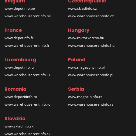
Belgium
Czech Republic
www.depotinfo.be
www.skladinfo.cz
www.warehouserentinfo.be
www.warehouserentinfo.cz
France
Hungary
www.depotinfo.fr
www.raktarkereso.hu
www.warehouserentinfo.fr
www.warehouserentinfo.hu
Luxembourg
Poland
www.depotinfo.lu
www.magazynyinfo.pl
www.warehouserentinfo.lu
www.warehouserentinfo.pl
Romania
Serbia
www.depozitinfo.ro
www.magacininfo.rs
www.warehouserentinfo.ro
www.warehouserentinfo.rs
Slovakia
www.skladinfo.sk
www.warehouserentinfo.sk