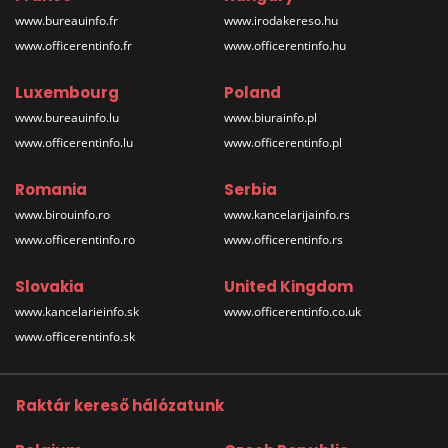
www.bureauinfo.fr
www.irodakereso.hu
www.officerentinfo.fr
www.officerentinfo.hu
Luxembourg
Poland
www.bureauinfo.lu
www.biurainfo.pl
www.officerentinfo.lu
www.officerentinfo.pl
Romania
Serbia
www.birouinfo.ro
www.kancelarijainfo.rs
www.officerentinfo.ro
www.officerentinfo.rs
Slovakia
United Kingdom
www.kancelarieinfo.sk
www.officerentinfo.co.uk
www.officerentinfo.sk
Raktár kereső hálózatunk