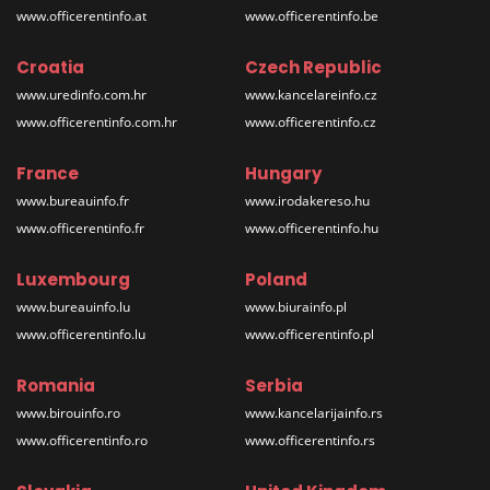
www.officerentinfo.at
www.officerentinfo.be
Croatia
Czech Republic
www.uredinfo.com.hr
www.kancelareinfo.cz
www.officerentinfo.com.hr
www.officerentinfo.cz
France
Hungary
www.bureauinfo.fr
www.irodakereso.hu
www.officerentinfo.fr
www.officerentinfo.hu
Luxembourg
Poland
www.bureauinfo.lu
www.biurainfo.pl
www.officerentinfo.lu
www.officerentinfo.pl
Romania
Serbia
www.birouinfo.ro
www.kancelarijainfo.rs
www.officerentinfo.ro
www.officerentinfo.rs