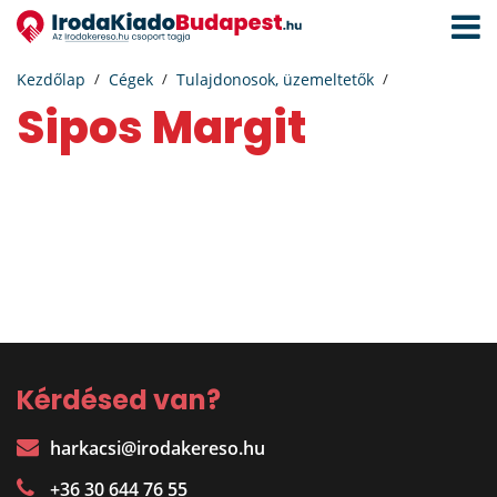
Navigá
aktivál
Kezdőlap
Cégek
Tulajdonosok, üzemeltetők
Sipos Margit
Kérdésed van?
harkacsi@irodakereso.hu
+36 30 644 76 55