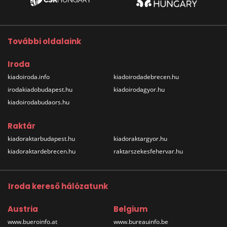
További oldalaink
Iroda
kiadoiroda.info
kiadoirodadebrecen.hu
irodakiadobudapest.hu
kiadoirodagyor.hu
kiadoirodabudaors.hu
Raktár
kiadoraktarbudapest.hu
kiadoraktargyor.hu
kiadoraktardebrecen.hu
raktarszekesfehervar.hu
Iroda kereső hálózatunk
Austria
Belgium
www.bueroinfo.at
www.bureauinfo.be