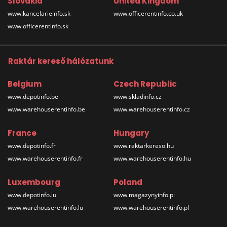
Slovakia
United Kingdom
www.kancelarieinfo.sk
www.officerentinfo.co.uk
www.officerentinfo.sk
Raktár kereső hálózatunk
Belgium
Czech Republic
www.depotinfo.be
www.skladinfo.cz
www.warehouserentinfo.be
www.warehouserentinfo.cz
France
Hungary
www.depotinfo.fr
www.raktarkereso.hu
www.warehouserentinfo.fr
www.warehouserentinfo.hu
Luxembourg
Poland
www.depotinfo.lu
www.magazynyinfo.pl
www.warehouserentinfo.lu
www.warehouserentinfo.pl