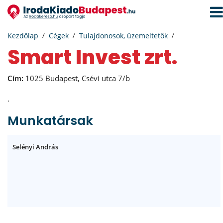
Navi
aktiv
Kezdőlap
Cégek
Tulajdonosok, üzemeltetők
Smart Invest zrt.
Cím:
1025 Budapest, Csévi utca 7/b
.
Munkatársak
Selényi András