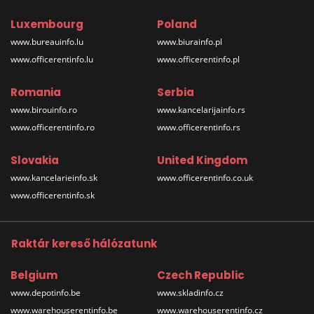
Luxembourg
Poland
www.bureauinfo.lu
www.biurainfo.pl
www.officerentinfo.lu
www.officerentinfo.pl
Romania
Serbia
www.birouinfo.ro
www.kancelarijainfo.rs
www.officerentinfo.ro
www.officerentinfo.rs
Slovakia
United Kingdom
www.kancelarieinfo.sk
www.officerentinfo.co.uk
www.officerentinfo.sk
Raktár kereső hálózatunk
Belgium
Czech Republic
www.depotinfo.be
www.skladinfo.cz
www.warehouserentinfo.be
www.warehouserentinfo.cz