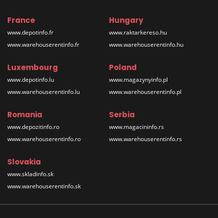
France
Hungary
www.depotinfo.fr
www.raktarkereso.hu
www.warehouserentinfo.fr
www.warehouserentinfo.hu
Luxembourg
Poland
www.depotinfo.lu
www.magazynyinfo.pl
www.warehouserentinfo.lu
www.warehouserentinfo.pl
Romania
Serbia
www.depozitinfo.ro
www.magacininfo.rs
www.warehouserentinfo.ro
www.warehouserentinfo.rs
Slovakia
www.skladinfo.sk
www.warehouserentinfo.sk