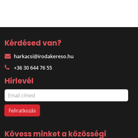
Kérdésed van?
harkacsi@irodakereso.hu
+36 30 644 76 55
Hírlevél
Kövess minket a közösségi