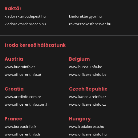
Raktár
kiadoraktarbudapest.hu
kiadoraktargyor.hu
kiadoraktardebrecen.hu
raktarszekesfehervar.hu
Iroda kereső hálózatunk
Austria
Belgium
www.bueroinfo.at
www.bureauinfo.be
www.officerentinfo.at
www.officerentinfo.be
Croatia
Czech Republic
www.uredinfo.com.hr
www.kancelareinfo.cz
www.officerentinfo.com.hr
www.officerentinfo.cz
France
Hungary
www.bureauinfo.fr
www.irodakereso.hu
www.officerentinfo.fr
www.officerentinfo.hu