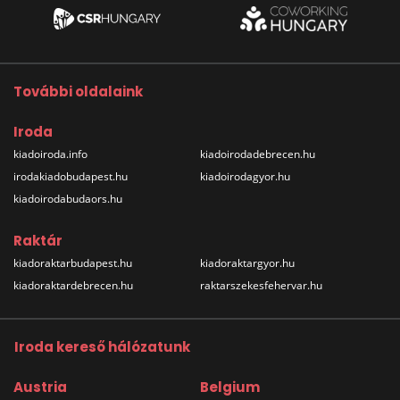
További oldalaink
Iroda
kiadoiroda.info
kiadoirodadebrecen.hu
irodakiadobudapest.hu
kiadoirodagyor.hu
kiadoirodabudaors.hu
Raktár
kiadoraktarbudapest.hu
kiadoraktargyor.hu
kiadoraktardebrecen.hu
raktarszekesfehervar.hu
Iroda kereső hálózatunk
Austria
Belgium