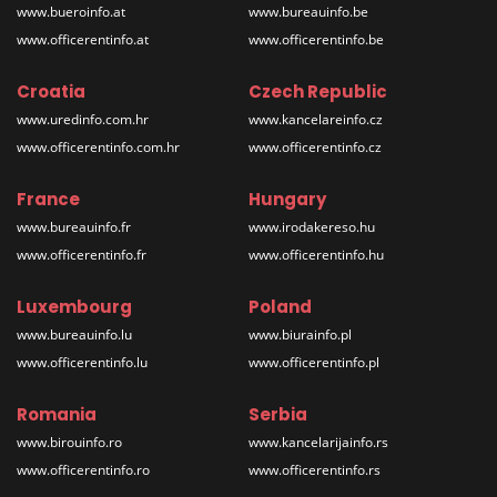
www.bueroinfo.at
www.bureauinfo.be
www.officerentinfo.at
www.officerentinfo.be
Croatia
Czech Republic
www.uredinfo.com.hr
www.kancelareinfo.cz
www.officerentinfo.com.hr
www.officerentinfo.cz
France
Hungary
www.bureauinfo.fr
www.irodakereso.hu
www.officerentinfo.fr
www.officerentinfo.hu
Luxembourg
Poland
www.bureauinfo.lu
www.biurainfo.pl
www.officerentinfo.lu
www.officerentinfo.pl
Romania
Serbia
www.birouinfo.ro
www.kancelarijainfo.rs
www.officerentinfo.ro
www.officerentinfo.rs