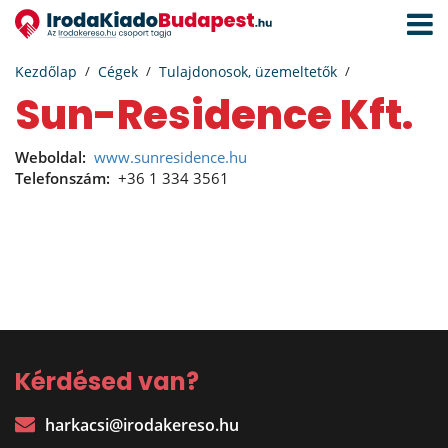
Navigá
aktivál
Kezdőlap
Cégek
Tulajdonosok, üzemeltetők
Sun-Residence Kft.
Weboldal:
www.sunresidence.hu
Telefonszám:
+36 1 334 3561
Kérdésed van?
harkacsi@irodakereso.hu