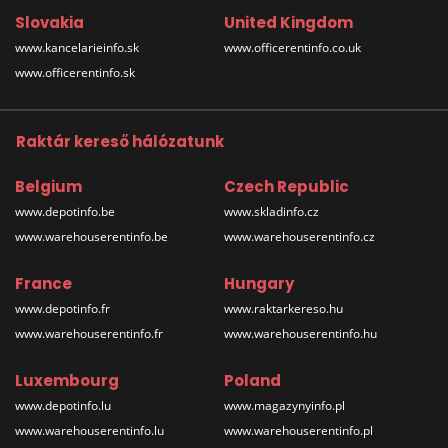
Slovakia
United Kingdom
www.kancelarieinfo.sk
www.officerentinfo.co.uk
www.officerentinfo.sk
Raktár kereső hálózatunk
Belgium
Czech Republic
www.depotinfo.be
www.skladinfo.cz
www.warehouserentinfo.be
www.warehouserentinfo.cz
France
Hungary
www.depotinfo.fr
www.raktarkereso.hu
www.warehouserentinfo.fr
www.warehouserentinfo.hu
Luxembourg
Poland
www.depotinfo.lu
www.magazynyinfo.pl
www.warehouserentinfo.lu
www.warehouserentinfo.pl