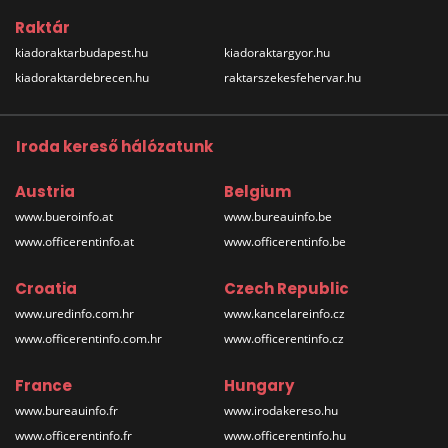
Raktár
kiadoraktarbudapest.hu
kiadoraktargyor.hu
kiadoraktardebrecen.hu
raktarszekesfehervar.hu
Iroda kereső hálózatunk
Austria
Belgium
www.bueroinfo.at
www.bureauinfo.be
www.officerentinfo.at
www.officerentinfo.be
Croatia
Czech Republic
www.uredinfo.com.hr
www.kancelareinfo.cz
www.officerentinfo.com.hr
www.officerentinfo.cz
France
Hungary
www.bureauinfo.fr
www.irodakereso.hu
www.officerentinfo.fr
www.officerentinfo.hu