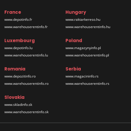
France
Hungary
www.depotinfo.fr
www.raktarkereso.hu
www.warehouserentinfo.fr
www.warehouserentinfo.hu
Luxembourg
Poland
www.depotinfo.lu
www.magazynyinfo.pl
www.warehouserentinfo.lu
www.warehouserentinfo.pl
Romania
Serbia
www.depozitinfo.ro
www.magacininfo.rs
www.warehouserentinfo.ro
www.warehouserentinfo.rs
Slovakia
www.skladinfo.sk
www.warehouserentinfo.sk