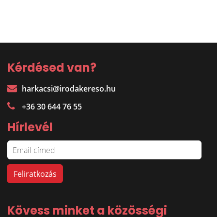
Kérdésed van?
harkacsi@irodakereso.hu
+36 30 644 76 55
Hírlevél
Kövess minket a közösségi