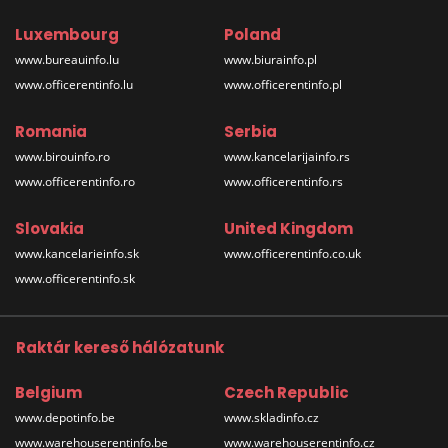
Luxembourg
Poland
www.bureauinfo.lu
www.biurainfo.pl
www.officerentinfo.lu
www.officerentinfo.pl
Romania
Serbia
www.birouinfo.ro
www.kancelarijainfo.rs
www.officerentinfo.ro
www.officerentinfo.rs
Slovakia
United Kingdom
www.kancelarieinfo.sk
www.officerentinfo.co.uk
www.officerentinfo.sk
Raktár kereső hálózatunk
Belgium
Czech Republic
www.depotinfo.be
www.skladinfo.cz
www.warehouserentinfo.be
www.warehouserentinfo.cz