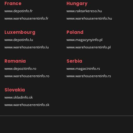
France
Hungary
www.depotinfo.fr
www.raktarkereso.hu
www.warehouserentinfo.fr
www.warehouserentinfo.hu
Luxembourg
Poland
www.depotinfo.lu
www.magazynyinfo.pl
www.warehouserentinfo.lu
www.warehouserentinfo.pl
Romania
Serbia
www.depozitinfo.ro
www.magacininfo.rs
www.warehouserentinfo.ro
www.warehouserentinfo.rs
Slovakia
www.skladinfo.sk
www.warehouserentinfo.sk