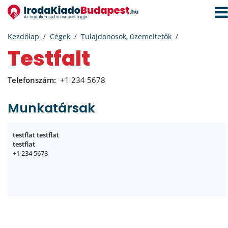
Navi
aktiv
Kezdőlap
Cégek
Tulajdonosok, üzemeltetők
testfalt
Telefonszám:
+1 234 5678
Munkatársak
testflat testflat
testflat
+1 234 5678