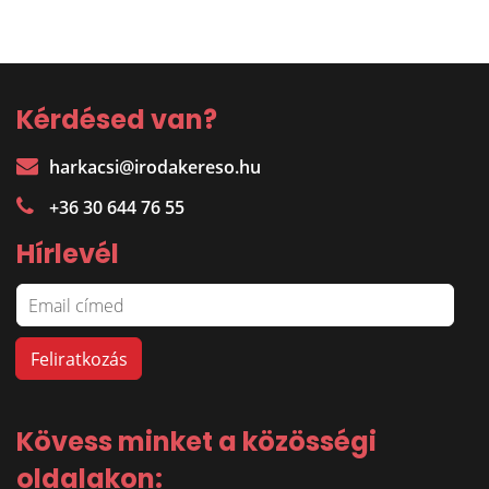
Kérdésed van?
harkacsi@irodakereso.hu
+36 30 644 76 55
Hírlevél
Kövess minket a közösségi
oldalakon: