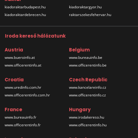
kiadoraktarbudapest.hu
kiadoraktargyor.hu
kiadoraktardebrecen.hu
raktarszekesfehervar.hu
Iroda kereső hálózatunk
Austria
Belgium
www.bueroinfo.at
www.bureauinfo.be
www.officerentinfo.at
www.officerentinfo.be
Croatia
Czech Republic
www.uredinfo.com.hr
www.kancelareinfo.cz
www.officerentinfo.com.hr
www.officerentinfo.cz
France
Hungary
www.bureauinfo.fr
www.irodakereso.hu
www.officerentinfo.fr
www.officerentinfo.hu