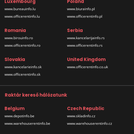
Luxembourg
Poland
www.bureauinfo.lu
www.biurainfo.pl
www.officerentinfo.lu
www.officerentinfo.pl
Romania
Serbia
www.birouinfo.ro
www.kancelarijainfo.rs
www.officerentinfo.ro
www.officerentinfo.rs
Slovakia
United Kingdom
www.kancelarieinfo.sk
www.officerentinfo.co.uk
www.officerentinfo.sk
Raktár kereső hálózatunk
Belgium
Czech Republic
www.depotinfo.be
www.skladinfo.cz
www.warehouserentinfo.be
www.warehouserentinfo.cz