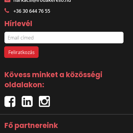
harkacsi@irodakereso.hu
+36 30 644 76 55
Hírlevél
Kövess minket a közösségi
oldalakon:
Fő partnereink