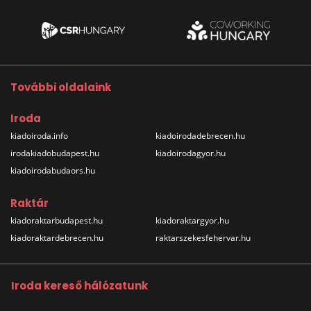
További oldalaink
Iroda
kiadoiroda.info
kiadoirodadebrecen.hu
irodakiadobudapest.hu
kiadoirodagyor.hu
kiadoirodabudaors.hu
Raktár
kiadoraktarbudapest.hu
kiadoraktargyor.hu
kiadoraktardebrecen.hu
raktarszekesfehervar.hu
Iroda kereső hálózatunk