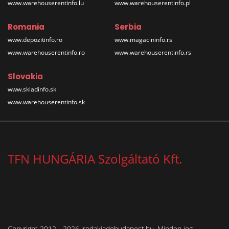
www.warehouserentinfo.lu
www.warehouserentinfo.pl
Romania
Serbia
www.depozitinfo.ro
www.magacininfo.rs
www.warehouserentinfo.ro
www.warehouserentinfo.rs
Slovakia
www.skladinfo.sk
www.warehouserentinfo.sk
TFN HUNGÁRIA Szolgáltató Kft.
Copyright 2012 - 2026 irodakiadobudapest.hu. Minden jog