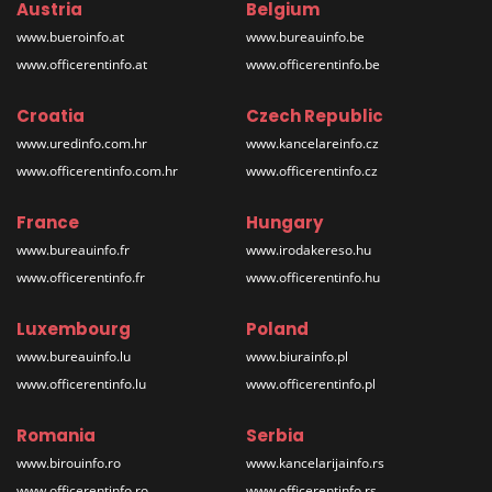
Austria
Belgium
www.bueroinfo.at
www.bureauinfo.be
www.officerentinfo.at
www.officerentinfo.be
Croatia
Czech Republic
www.uredinfo.com.hr
www.kancelareinfo.cz
www.officerentinfo.com.hr
www.officerentinfo.cz
France
Hungary
www.bureauinfo.fr
www.irodakereso.hu
www.officerentinfo.fr
www.officerentinfo.hu
Luxembourg
Poland
www.bureauinfo.lu
www.biurainfo.pl
www.officerentinfo.lu
www.officerentinfo.pl
Romania
Serbia
www.birouinfo.ro
www.kancelarijainfo.rs
www.officerentinfo.ro
www.officerentinfo.rs