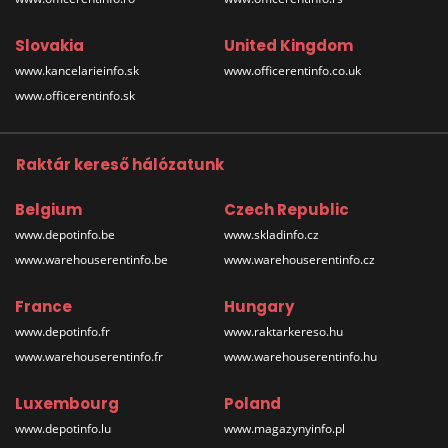
Slovakia
United Kingdom
www.kancelarieinfo.sk
www.officerentinfo.co.uk
www.officerentinfo.sk
Raktár kereső hálózatunk
Belgium
Czech Republic
www.depotinfo.be
www.skladinfo.cz
www.warehouserentinfo.be
www.warehouserentinfo.cz
France
Hungary
www.depotinfo.fr
www.raktarkereso.hu
www.warehouserentinfo.fr
www.warehouserentinfo.hu
Luxembourg
Poland
www.depotinfo.lu
www.magazynyinfo.pl