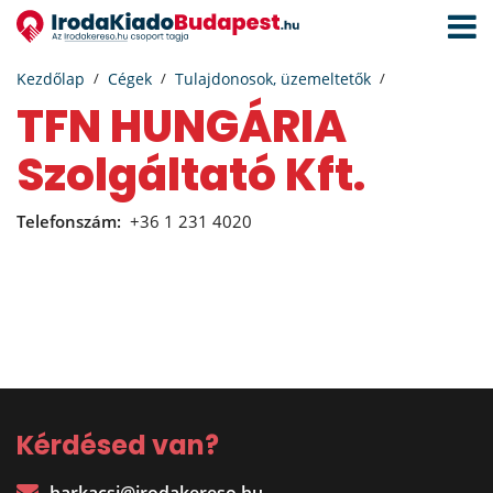
Navigá
aktivál
Kezdőlap
Cégek
Tulajdonosok, üzemeltetők
TFN HUNGÁRIA
Szolgáltató Kft.
Telefonszám:
+36 1 231 4020
Kérdésed van?