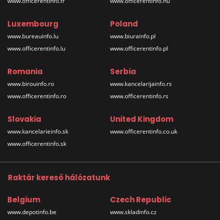
www.officerentinfo.fr
www.officerentinfo.hu
Luxembourg
Poland
www.bureauinfo.lu
www.biurainfo.pl
www.officerentinfo.lu
www.officerentinfo.pl
Romania
Serbia
www.birouinfo.ro
www.kancelarijainfo.rs
www.officerentinfo.ro
www.officerentinfo.rs
Slovakia
United Kingdom
www.kancelarieinfo.sk
www.officerentinfo.co.uk
www.officerentinfo.sk
Raktár kereső hálózatunk
Belgium
Czech Republic
www.depotinfo.be
www.skladinfo.cz