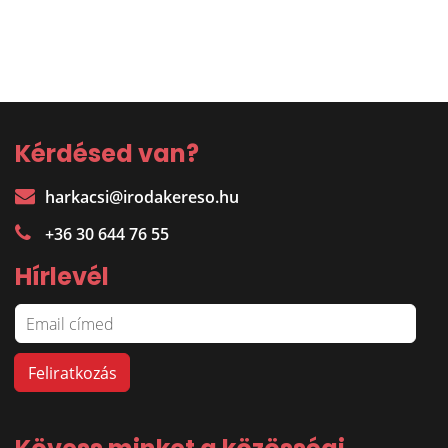
Kérdésed van?
harkacsi@irodakereso.hu
+36 30 644 76 55
Hírlevél