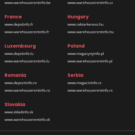
www.warehouserentinfo.be
www.warehouserentinfo.cz
France
Hungary
www.depotinfo.fr
www.raktarkereso.hu
www.warehouserentinfo.fr
www.warehouserentinfo.hu
Luxembourg
Poland
www.depotinfo.lu
www.magazynyinfo.pl
www.warehouserentinfo.lu
www.warehouserentinfo.pl
Romania
Serbia
www.depozitinfo.ro
www.magacininfo.rs
www.warehouserentinfo.ro
www.warehouserentinfo.rs
Slovakia
www.skladinfo.sk
www.warehouserentinfo.sk