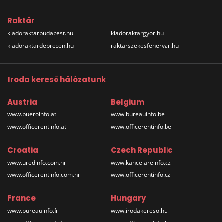
Raktár
kiadoraktarbudapest.hu
kiadoraktargyor.hu
kiadoraktardebrecen.hu
raktarszekesfehervar.hu
Iroda kereső hálózatunk
Austria
Belgium
www.bueroinfo.at
www.bureauinfo.be
www.officerentinfo.at
www.officerentinfo.be
Croatia
Czech Republic
www.uredinfo.com.hr
www.kancelareinfo.cz
www.officerentinfo.com.hr
www.officerentinfo.cz
France
Hungary
www.bureauinfo.fr
www.irodakereso.hu