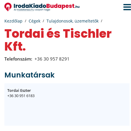
Navi
aktiv
Kezdőlap
Cégek
Tulajdonosok, üzemeltetők
Tordai és Tischler
Kft.
Telefonszám:
+36 30 957 8291
Munkatársak
Tordai Eszter
+36 30 951 6183