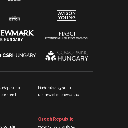
budapest.hu
kiadoraktargyor.hu
debrecen.hu
raktarszekesfehervar.hu
Czech Republic
o.com.hr
www.kancelareinfo.cz