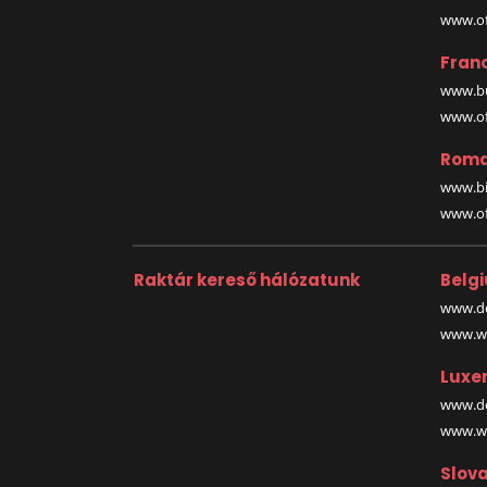
www.off
Fran
www.bu
www.off
Roma
www.bi
www.off
Raktár kereső hálózatunk
Belg
www.de
www.wa
Luxe
www.de
www.wa
Slova