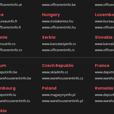
icerentinfo.at
www.officerentinfo.be
www.officer
ce
Hungary
Luxembo
reauinfo.fr
www.irodakereso.hu
www.bureaui
icerentinfo.fr
www.officerentinfo.hu
www.officere
nia
Serbia
Slovakia
rouinfo.ro
www.kancelarijainfo.rs
www.kancela
icerentinfo.ro
www.officerentinfo.rs
www.officere
ium
Czech Republic
France
potinfo.be
www.skladinfo.cz
www.depotin
rehouserentinfo.be
www.warehouserentinfo.cz
www.warehou
mbourg
Poland
Romania
potinfo.lu
www.magazynyinfo.pl
www.depozit
rehouserentinfo.lu
www.warehouserentinfo.pl
www.warehou
kia