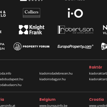
a
Raktár
oda.info
kiadoirodadebrecen.hu
kiadoraktar
iadobudapest.hu
kiadoirodagyor.hu
kiadoraktar
rodabudaors.hu
ia
Belgium
Croatia
eroinfo.at
www.bureauinfo.be
www.uredinf