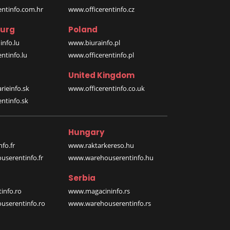
entinfo.com.hr
www.officerentinfo.cz
urg
Poland
nfo.lu
www.biurainfo.pl
ntinfo.lu
www.officerentinfo.pl
United Kingdom
rieinfo.sk
www.officerentinfo.co.uk
ntinfo.sk
Hungary
fo.fr
www.raktarkereso.hu
serentinfo.fr
www.warehouserentinfo.hu
Serbia
info.ro
www.magacininfo.rs
serentinfo.ro
www.warehouserentinfo.rs