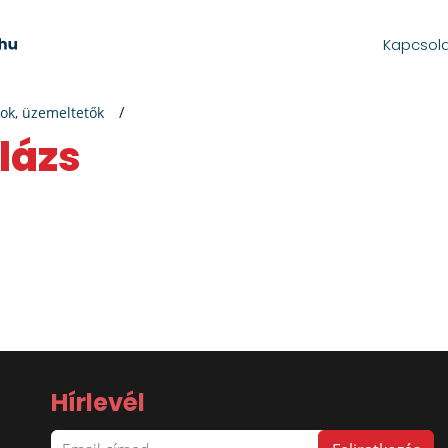
Kapcsol
ok, üzemeltetők
lázs
Hírlevél