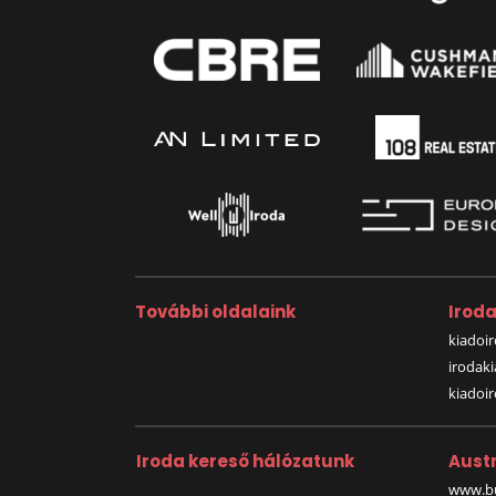
További oldalaink
Irod
kiadoir
irodak
kiadoi
Iroda kereső hálózatunk
Austr
www.bu