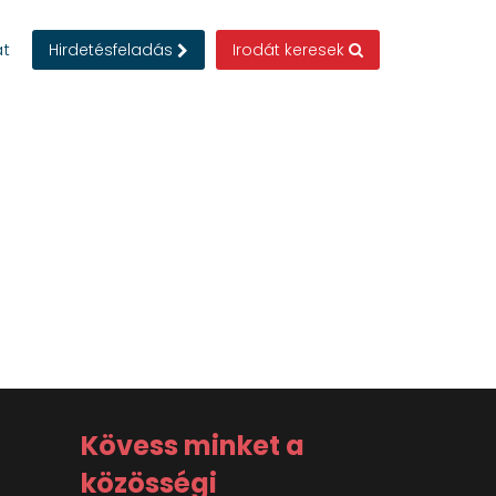
at
Hirdetésfeladás
Irodát keresek
Kövess minket a
közösségi