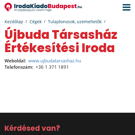
Navigá
aktivál
Kezdőlap
Cégek
Tulajdonosok, üzemeltetők
Újbuda Társasház
Értékesítési Iroda
Weboldal:
www.ujbudatarsashaz.hu
Telefonszám:
+36 1 371 1891
Kérdésed van?