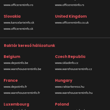
www.officerentinfo.ro
www.officerentinfo.rs
Slovakia
United Kingdom
www.kancelarieinfo.sk
www.officerentinfo.co.uk
www.officerentinfo.sk
Raktár kereső hálózatunk
Belgium
Czech Republic
www.depotinfo.be
www.skladinfo.cz
www.warehouserentinfo.be
www.warehouserentinfo.cz
France
Hungary
www.depotinfo.fr
www.raktarkereso.hu
www.warehouserentinfo.fr
www.warehouserentinfo.hu
Luxembourg
Poland