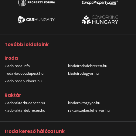
További oldalaink
Iroda
kiadoiroda.info
kiadoirodadebrecen.hu
irodakiadobudapest.hu
kiadoirodagyor.hu
kiadoirodabudaors.hu
Raktár
kiadoraktarbudapest.hu
kiadoraktargyor.hu
kiadoraktardebrecen.hu
raktarszekesfehervar.hu
Iroda kereső hálózatunk