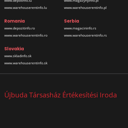
www.depotinfo.lu
www.magazynyinfo.pl
www.warehouserentinfo.lu
www.warehouserentinfo.pl
Romania
Serbia
www.depozitinfo.ro
www.magacininfo.rs
www.warehouserentinfo.ro
www.warehouserentinfo.rs
Slovakia
www.skladinfo.sk
www.warehouserentinfo.sk
Újbuda Társasház Értékesítési Iroda