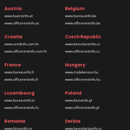
Austria
Belgium
www.bueroinfo.at
www.bureauinfo.be
www.officerentinfo.at
www.officerentinfo.be
Croatia
Czech Republic
www.uredinfo.com.hr
www.kancelareinfo.cz
www.officerentinfo.com.hr
www.officerentinfo.cz
France
Hungary
www.bureauinfo.fr
www.irodakereso.hu
www.officerentinfo.fr
www.officerentinfo.hu
Luxembourg
Poland
www.bureauinfo.lu
www.biurainfo.pl
www.officerentinfo.lu
www.officerentinfo.pl
Romania
Serbia
www.birouinfo.ro
www.kancelarijainfo.rs