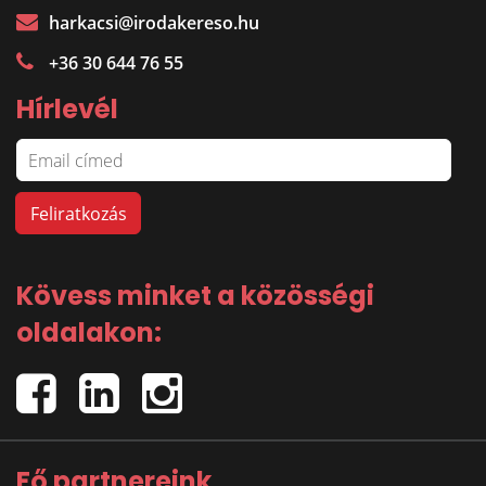
harkacsi@irodakereso.hu
+36 30 644 76 55
Hírlevél
Kövess minket a közösségi
oldalakon:
Fő partnereink