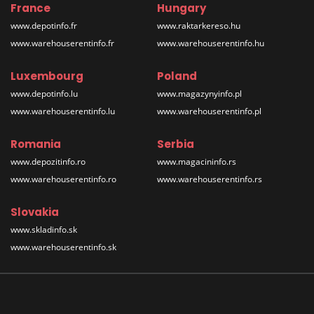
France
Hungary
www.depotinfo.fr
www.raktarkereso.hu
www.warehouserentinfo.fr
www.warehouserentinfo.hu
Luxembourg
Poland
www.depotinfo.lu
www.magazynyinfo.pl
www.warehouserentinfo.lu
www.warehouserentinfo.pl
Romania
Serbia
www.depozitinfo.ro
www.magacininfo.rs
www.warehouserentinfo.ro
www.warehouserentinfo.rs
Slovakia
www.skladinfo.sk
www.warehouserentinfo.sk