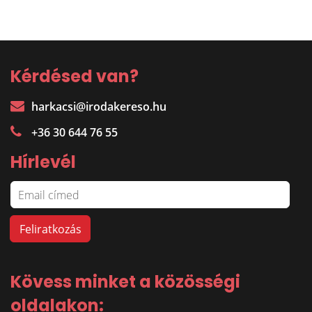
Kérdésed van?
harkacsi@irodakereso.hu
+36 30 644 76 55
Hírlevél
Kövess minket a közösségi
oldalakon: