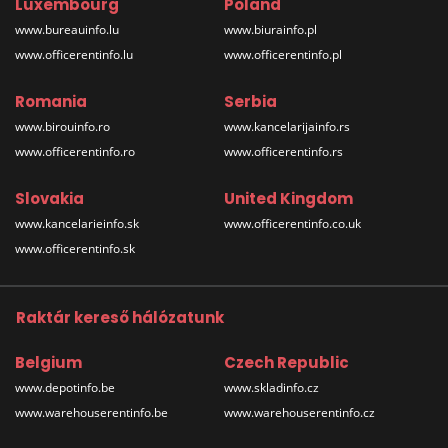
Luxembourg
Poland
www.bureauinfo.lu
www.biurainfo.pl
www.officerentinfo.lu
www.officerentinfo.pl
Romania
Serbia
www.birouinfo.ro
www.kancelarijainfo.rs
www.officerentinfo.ro
www.officerentinfo.rs
Slovakia
United Kingdom
www.kancelarieinfo.sk
www.officerentinfo.co.uk
www.officerentinfo.sk
Raktár kereső hálózatunk
Belgium
Czech Republic
www.depotinfo.be
www.skladinfo.cz
www.warehouserentinfo.be
www.warehouserentinfo.cz