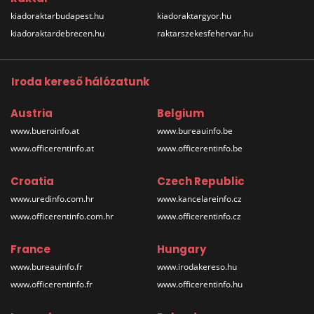
kiadoraktarbudapest.hu
kiadoraktargyor.hu
kiadoraktardebrecen.hu
raktarszekesfehervar.hu
Iroda kereső hálózatunk
Austria
Belgium
www.bueroinfo.at
www.bureauinfo.be
www.officerentinfo.at
www.officerentinfo.be
Croatia
Czech Republic
www.uredinfo.com.hr
www.kancelareinfo.cz
www.officerentinfo.com.hr
www.officerentinfo.cz
France
Hungary
www.bureauinfo.fr
www.irodakereso.hu
www.officerentinfo.fr
www.officerentinfo.hu