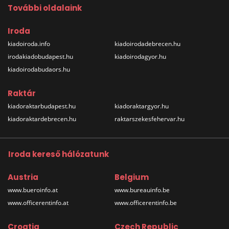
További oldalaink
Iroda
kiadoiroda.info
kiadoirodadebrecen.hu
irodakiadobudapest.hu
kiadoirodagyor.hu
kiadoirodabudaors.hu
Raktár
kiadoraktarbudapest.hu
kiadoraktargyor.hu
kiadoraktardebrecen.hu
raktarszekesfehervar.hu
Iroda kereső hálózatunk
Austria
Belgium
www.bueroinfo.at
www.bureauinfo.be
www.officerentinfo.at
www.officerentinfo.be
Croatia
Czech Republic