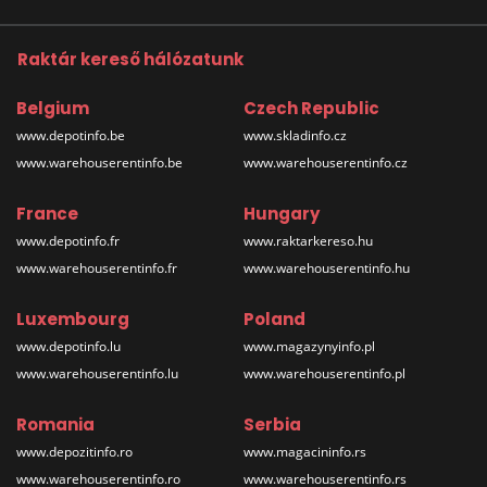
Raktár kereső hálózatunk
Belgium
Czech Republic
www.depotinfo.be
www.skladinfo.cz
www.warehouserentinfo.be
www.warehouserentinfo.cz
France
Hungary
www.depotinfo.fr
www.raktarkereso.hu
www.warehouserentinfo.fr
www.warehouserentinfo.hu
Luxembourg
Poland
www.depotinfo.lu
www.magazynyinfo.pl
www.warehouserentinfo.lu
www.warehouserentinfo.pl
Romania
Serbia
www.depozitinfo.ro
www.magacininfo.rs
www.warehouserentinfo.ro
www.warehouserentinfo.rs