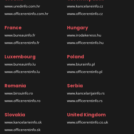
www.uredinfo.com.hr
www.kancelareinfo.cz
www.officerentinfo.com.hr
www.officerentinfo.cz
France
Hungary
www.bureauinfo.fr
www.irodakereso.hu
www.officerentinfo.fr
www.officerentinfo.hu
Luxembourg
Poland
www.bureauinfo.lu
www.biurainfo.pl
www.officerentinfo.lu
www.officerentinfo.pl
Romania
Serbia
www.birouinfo.ro
www.kancelarijainfo.rs
www.officerentinfo.ro
www.officerentinfo.rs
Slovakia
United Kingdom
www.kancelarieinfo.sk
www.officerentinfo.co.uk
www.officerentinfo.sk