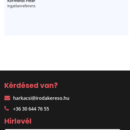
Körmendi Péter
ingatlanreferens
Kérdésed van?
harkacsi@irodakereso.hu
+36 30 644 76 55
Hírlevél