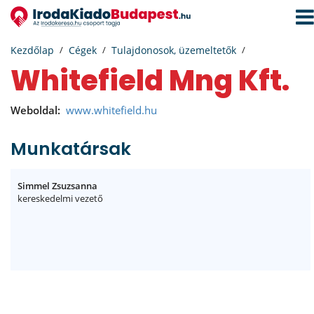
Navi
aktiv
Kezdőlap
Cégek
Tulajdonosok, üzemeltetők
Whitefield Mng Kft.
Weboldal:
www.whitefield.hu
Munkatársak
Simmel Zsuzsanna
kereskedelmi vezető