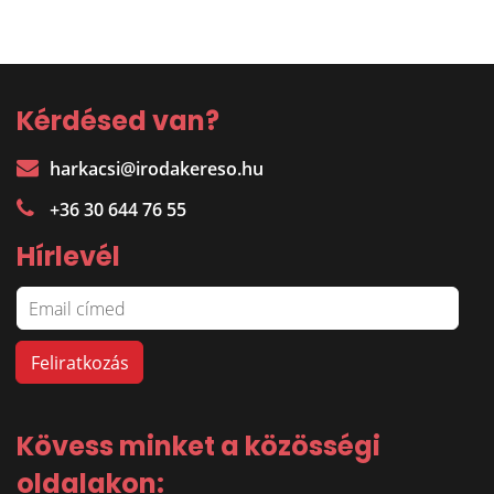
Kérdésed van?
harkacsi@irodakereso.hu
+36 30 644 76 55
Hírlevél
Kövess minket a közösségi
oldalakon: