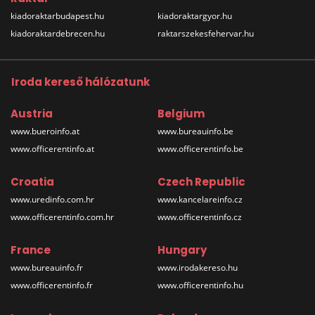
kiadoraktarbudapest.hu
kiadoraktargyor.hu
kiadoraktardebrecen.hu
raktarszekesfehervar.hu
Iroda kereső hálózatunk
Austria
Belgium
www.bueroinfo.at
www.bureauinfo.be
www.officerentinfo.at
www.officerentinfo.be
Croatia
Czech Republic
www.uredinfo.com.hr
www.kancelareinfo.cz
www.officerentinfo.com.hr
www.officerentinfo.cz
France
Hungary
www.bureauinfo.fr
www.irodakereso.hu
www.officerentinfo.fr
www.officerentinfo.hu