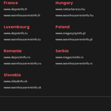
France
Hungary
www.depotinfo.fr
www.raktarkereso.hu
www.warehouserentinfo.fr
www.warehouserentinfo.hu
Luxembourg
Poland
www.depotinfo.lu
www.magazynyinfo.pl
www.warehouserentinfo.lu
www.warehouserentinfo.pl
Romania
Serbia
www.depozitinfo.ro
www.magacininfo.rs
www.warehouserentinfo.ro
www.warehouserentinfo.rs
Slovakia
www.skladinfo.sk
www.warehouserentinfo.sk