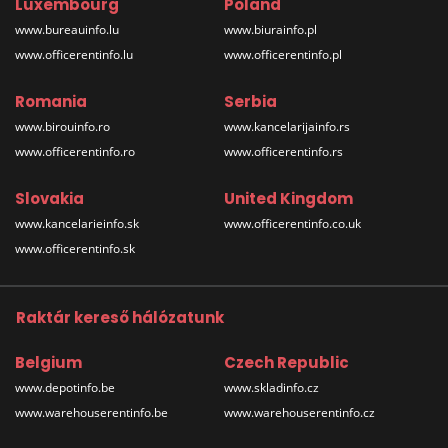
Luxembourg
Poland
www.bureauinfo.lu
www.biurainfo.pl
www.officerentinfo.lu
www.officerentinfo.pl
Romania
Serbia
www.birouinfo.ro
www.kancelarijainfo.rs
www.officerentinfo.ro
www.officerentinfo.rs
Slovakia
United Kingdom
www.kancelarieinfo.sk
www.officerentinfo.co.uk
www.officerentinfo.sk
Raktár kereső hálózatunk
Belgium
Czech Republic
www.depotinfo.be
www.skladinfo.cz
www.warehouserentinfo.be
www.warehouserentinfo.cz