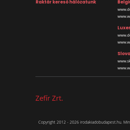
Raktár kereső hálózatunk
Belg
www.de
www.wa
Luxe
www.de
www.wa
Slova
www.sk
www.wa
Zefír Zrt.
Copyright 2012 - 2026 irodakiadobudapest.hu. Mind