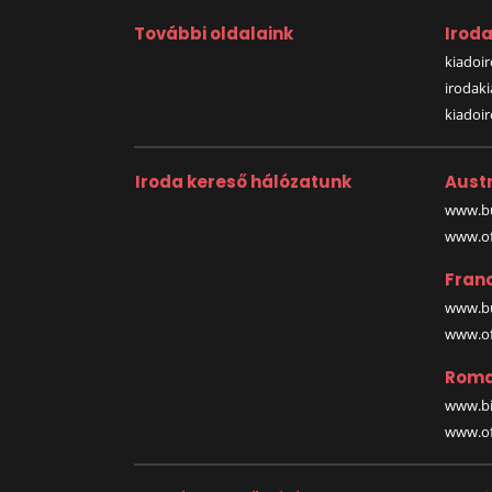
További oldalaink
Irod
kiadoir
irodak
kiadoi
Iroda kereső hálózatunk
Austr
www.bu
www.off
Fran
www.bu
www.off
Roma
www.bi
www.off