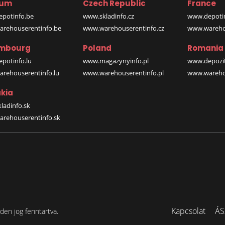
ium
Czech Republic
France
potinfo.be
www.skladinfo.cz
www.depotin
rehouserentinfo.be
www.warehouserentinfo.cz
www.warehou
mbourg
Poland
Romania
potinfo.lu
www.magazynyinfo.pl
www.depozit
rehouserentinfo.lu
www.warehouserentinfo.pl
www.warehou
kia
ladinfo.sk
rehouserentinfo.sk
Kapcsolat
ÁS
en jog fenntartva.