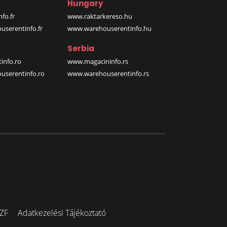
Hungary
fo.fr
www.raktarkereso.hu
serentinfo.fr
www.warehouserentinfo.hu
Serbia
info.ro
www.magacininfo.rs
serentinfo.ro
www.warehouserentinfo.rs
ZF
Adatkezelési Tájékoztató