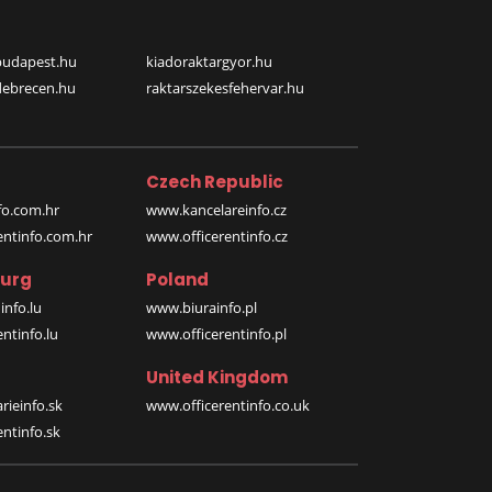
budapest.hu
kiadoraktargyor.hu
debrecen.hu
raktarszekesfehervar.hu
Czech Republic
o.com.hr
www.kancelareinfo.cz
entinfo.com.hr
www.officerentinfo.cz
urg
Poland
nfo.lu
www.biurainfo.pl
ntinfo.lu
www.officerentinfo.pl
United Kingdom
rieinfo.sk
www.officerentinfo.co.uk
ntinfo.sk