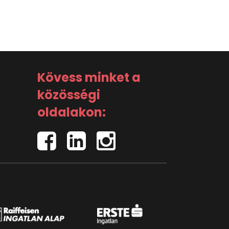
Kövess minket a
közösségi
oldalakon: