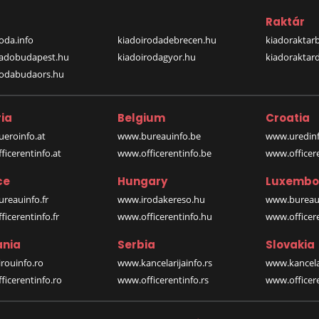
a
Raktár
oda.info
kiadoirodadebrecen.hu
kiadoraktar
iadobudapest.hu
kiadoirodagyor.hu
kiadoraktar
rodabudaors.hu
ia
Belgium
Croatia
eroinfo.at
www.bureauinfo.be
www.uredinf
icerentinfo.at
www.officerentinfo.be
www.officer
ce
Hungary
Luxembo
reauinfo.fr
www.irodakereso.hu
www.bureaui
icerentinfo.fr
www.officerentinfo.hu
www.officere
nia
Serbia
Slovakia
rouinfo.ro
www.kancelarijainfo.rs
www.kancela
icerentinfo.ro
www.officerentinfo.rs
www.officere