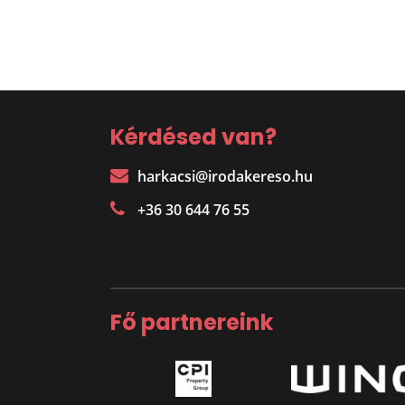
Kérdésed van?
harkacsi@irodakereso.hu
+36 30 644 76 55
Fő partnereink