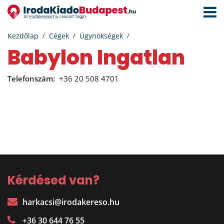
Navigá
aktivál
Kezdőlap
Cégek
Ügynökségek
Babylon Ingatlan
Telefonszám:
+36 20 508 4701
Kérdésed van?
harkacsi@irodakereso.hu
+36 30 644 76 55