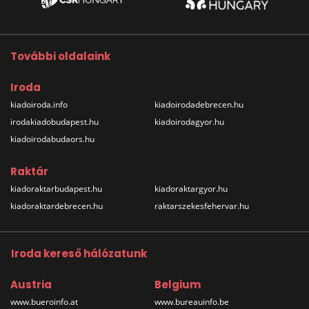
További oldalaink
Iroda
kiadoiroda.info
kiadoirodadebrecen.hu
irodakiadobudapest.hu
kiadoirodagyor.hu
kiadoirodabudaors.hu
Raktár
kiadoraktarbudapest.hu
kiadoraktargyor.hu
kiadoraktardebrecen.hu
raktarszekesfehervar.hu
Iroda kereső hálózatunk
Austria
Belgium
www.bueroinfo.at
www.bureauinfo.be