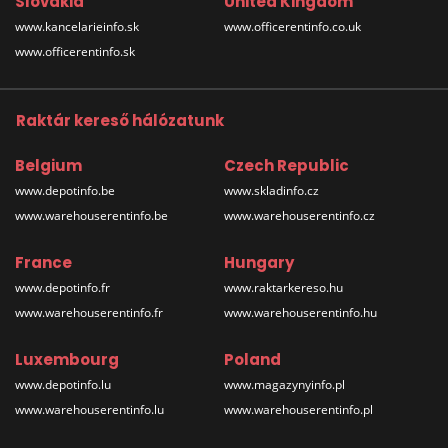
Slovakia
United Kingdom
www.kancelarieinfo.sk
www.officerentinfo.co.uk
www.officerentinfo.sk
Raktár kereső hálózatunk
Belgium
Czech Republic
www.depotinfo.be
www.skladinfo.cz
www.warehouserentinfo.be
www.warehouserentinfo.cz
France
Hungary
www.depotinfo.fr
www.raktarkereso.hu
www.warehouserentinfo.fr
www.warehouserentinfo.hu
Luxembourg
Poland
www.depotinfo.lu
www.magazynyinfo.pl
www.warehouserentinfo.lu
www.warehouserentinfo.pl