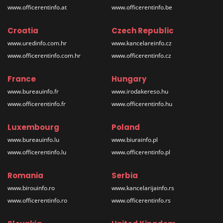
www.officerentinfo.at
www.officerentinfo.be
Croatia
Czech Republic
www.uredinfo.com.hr
www.kancelareinfo.cz
www.officerentinfo.com.hr
www.officerentinfo.cz
France
Hungary
www.bureauinfo.fr
www.irodakereso.hu
www.officerentinfo.fr
www.officerentinfo.hu
Luxembourg
Poland
www.bureauinfo.lu
www.biurainfo.pl
www.officerentinfo.lu
www.officerentinfo.pl
Romania
Serbia
www.birouinfo.ro
www.kancelarijainfo.rs
www.officerentinfo.ro
www.officerentinfo.rs