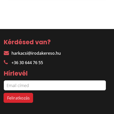
Kérdésed van?
harkacsi@irodakereso.hu
+36 30 644 76 55
Hírlevél