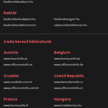
kiadoirodabudaors.hu
Raktár
kiadoraktarbudapest.hu
kiadoraktargyor.hu
kiadoraktardebrecen.hu
raktarszekesfehervar.hu
Iroda kereső hálózatunk
Austria
Belgium
www.bueroinfo.at
www.bureauinfo.be
www.officerentinfo.at
www.officerentinfo.be
Croatia
Czech Republic
www.uredinfo.com.hr
www.kancelareinfo.cz
www.officerentinfo.com.hr
www.officerentinfo.cz
France
Hungary
www.bureauinfo.fr
www.irodakereso.hu