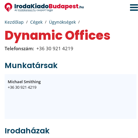
Navi
aktiv
Kezdőlap
Cégek
Ügynökségek
Dynamic Offices
Telefonszám:
+36 30 921 4219
Munkatársak
Michael Smithing
+36 30 921 4219
Irodaházak