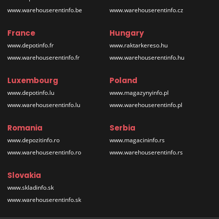
www.warehouserentinfo.be
www.warehouserentinfo.cz
France
Hungary
www.depotinfo.fr
www.raktarkereso.hu
www.warehouserentinfo.fr
www.warehouserentinfo.hu
Luxembourg
Poland
www.depotinfo.lu
www.magazynyinfo.pl
www.warehouserentinfo.lu
www.warehouserentinfo.pl
Romania
Serbia
www.depozitinfo.ro
www.magacininfo.rs
www.warehouserentinfo.ro
www.warehouserentinfo.rs
Slovakia
www.skladinfo.sk
www.warehouserentinfo.sk