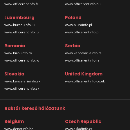
www.officerentinfo.fr
www.officerentinfo.hu
Luxembourg
Poland
www.bureauinfo.lu
www.biurainfo.pl
www.officerentinfo.lu
www.officerentinfo.pl
Romania
Serbia
www.birouinfo.ro
www.kancelarijainfo.rs
www.officerentinfo.ro
www.officerentinfo.rs
Slovakia
United Kingdom
www.kancelarieinfo.sk
www.officerentinfo.co.uk
www.officerentinfo.sk
Raktár kereső hálózatunk
Belgium
Czech Republic
www.depotinfo.be
www.skladinfo.cz