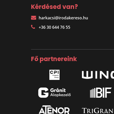
Kérdésed van?
harkacsi@irodakereso.hu
+36 30 644 76 55
Fő partnereink