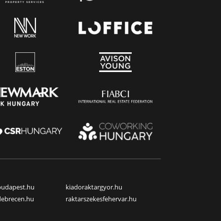
budapest.hu
kiadoraktargyor.hu
debrecen.hu
raktarszekesfehervar.hu