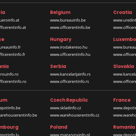
ia
Belgium
Croatia
eroinfo.at
www.bureauinfo.be
www.uredinf
icerentinfo.at
www.officerentinfo.be
www.officer
ce
Hungary
Luxembo
reauinfo.fr
www.irodakereso.hu
www.bureaui
icerentinfo.fr
www.officerentinfo.hu
www.officere
nia
Serbia
Slovakia
rouinfo.ro
www.kancelarijainfo.rs
www.kancela
icerentinfo.ro
www.officerentinfo.rs
www.officere
ium
Czech Republic
France
potinfo.be
www.skladinfo.cz
www.depotin
rehouserentinfo.be
www.warehouserentinfo.cz
www.warehou
mbourg
Poland
Romania
potinfo.lu
www.magazynyinfo.pl
www.depozit