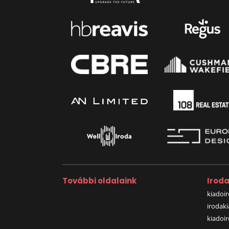
További oldalaink
Irod
kiadoir
irodak
kiadoi