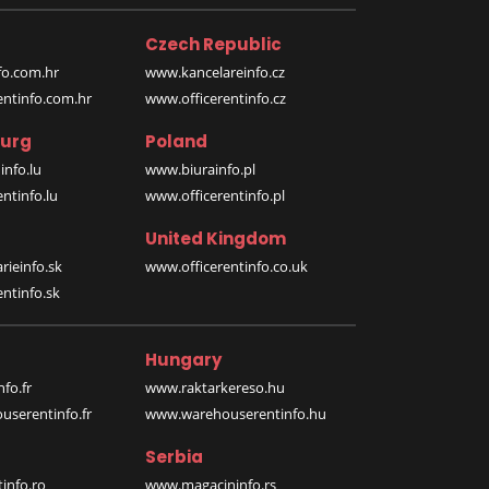
Czech Republic
o.com.hr
www.kancelareinfo.cz
entinfo.com.hr
www.officerentinfo.cz
urg
Poland
nfo.lu
www.biurainfo.pl
ntinfo.lu
www.officerentinfo.pl
United Kingdom
rieinfo.sk
www.officerentinfo.co.uk
ntinfo.sk
Hungary
fo.fr
www.raktarkereso.hu
serentinfo.fr
www.warehouserentinfo.hu
Serbia
info.ro
www.magacininfo.rs