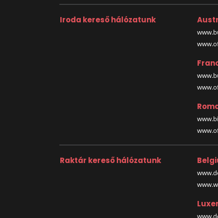
Iroda kereső hálózatunk
Austr
www.bu
www.off
Fran
www.bu
www.off
Roma
www.bi
www.off
Raktár kereső hálózatunk
Belg
www.de
www.wa
Luxe
www.de