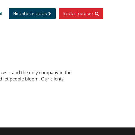
at
Hirdetésfeladás
Irodát keresek
ces – and the only company in the
d let people bloom. Our clients