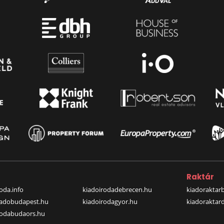
a
Raktár
oda.info
kiadoirodadebrecen.hu
kiadoraktar
iadobudapest.hu
kiadoirodagyor.hu
kiadoraktar
rodabudaors.hu