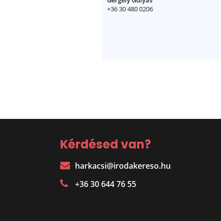
Gergely Gulyás
+36 30 480 0206
Kérdésed van?
harkacsi@irodakereso.hu
+36 30 644 76 55