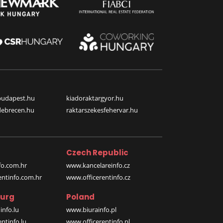
budapest.hu
kiadoraktargyor.hu
debrecen.hu
raktarszekesfehervar.hu
Czech Republic
o.com.hr
www.kancelareinfo.cz
entinfo.com.hr
www.officerentinfo.cz
urg
Poland
nfo.lu
www.biurainfo.pl
ntinfo.lu
www.officerentinfo.pl