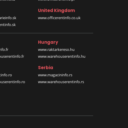
United Kingdom
rieinfo.sk
www.officerentinfo.co.uk
ntinfo.sk
Hungary
fo.fr
www.raktarkereso.hu
serentinfo.fr
www.warehouserentinfo.hu
Serbia
info.ro
www.magacininfo.rs
serentinfo.ro
www.warehouserentinfo.rs