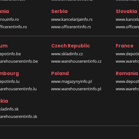
nia
Serbia
Slovakia
rouinfo.ro
www.kancelarijainfo.rs
www.kancela
icerentinfo.ro
www.officerentinfo.rs
www.officere
ium
Czech Republic
France
potinfo.be
www.skladinfo.cz
www.depotin
rehouserentinfo.be
www.warehouserentinfo.cz
www.warehou
mbourg
Poland
Romania
potinfo.lu
www.magazynyinfo.pl
www.depozit
rehouserentinfo.lu
www.warehouserentinfo.pl
www.warehou
kia
ladinfo.sk
rehouserentinfo.sk