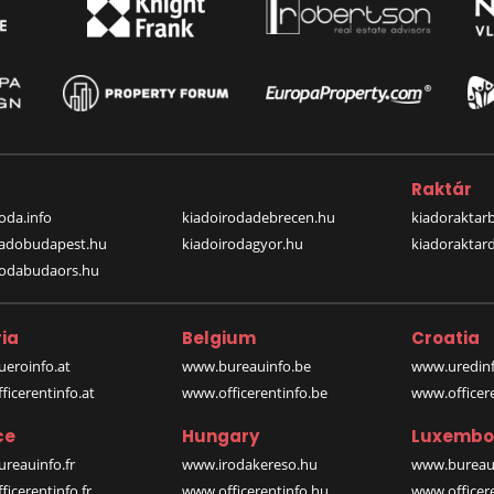
a
Raktár
oda.info
kiadoirodadebrecen.hu
kiadoraktar
iadobudapest.hu
kiadoirodagyor.hu
kiadoraktar
rodabudaors.hu
ia
Belgium
Croatia
eroinfo.at
www.bureauinfo.be
www.uredinf
icerentinfo.at
www.officerentinfo.be
www.officer
ce
Hungary
Luxembo
reauinfo.fr
www.irodakereso.hu
www.bureaui
icerentinfo.fr
www.officerentinfo.hu
www.officere