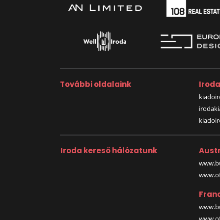
További oldalaink
Irod
kiadoir
irodak
kiadoi
Iroda kereső hálózatunk
Austr
www.bu
www.off
Fran
www.bu
www.off