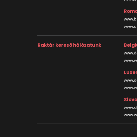
Roma
www.bi
www.off
Raktár kereső hálózatunk
Belg
www.de
www.wa
Luxe
www.de
www.wa
Slova
www.sk
www.wa