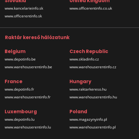
Slovakia
United Kingdom
www.kancelarieinfo.sk
www.officerentinfo.co.uk
www.officerentinfo.sk
Raktár kereső hálózatunk
Belgium
Czech Republic
www.depotinfo.be
www.skladinfo.cz
www.warehouserentinfo.be
www.warehouserentinfo.cz
France
Hungary
www.depotinfo.fr
www.raktarkereso.hu
www.warehouserentinfo.fr
www.warehouserentinfo.hu
Luxembourg
Poland
www.depotinfo.lu
www.magazynyinfo.pl
www.warehouserentinfo.lu
www.warehouserentinfo.pl