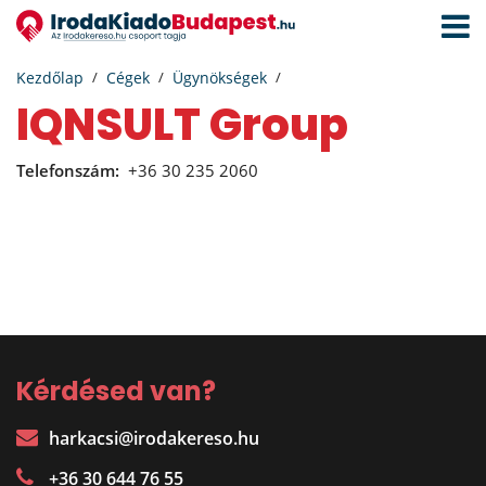
Navigá
aktivál
Kezdőlap
Cégek
Ügynökségek
IQNSULT Group
Telefonszám:
+36 30 235 2060
Kérdésed van?
harkacsi@irodakereso.hu
+36 30 644 76 55