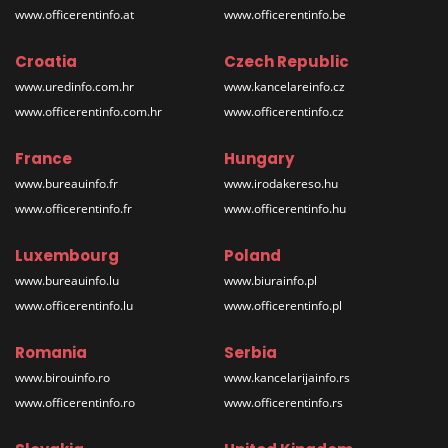
www.officerentinfo.at
www.officerentinfo.be
Croatia
Czech Republic
www.uredinfo.com.hr
www.kancelareinfo.cz
www.officerentinfo.com.hr
www.officerentinfo.cz
France
Hungary
www.bureauinfo.fr
www.irodakereso.hu
www.officerentinfo.fr
www.officerentinfo.hu
Luxembourg
Poland
www.bureauinfo.lu
www.biurainfo.pl
www.officerentinfo.lu
www.officerentinfo.pl
Romania
Serbia
www.birouinfo.ro
www.kancelarijainfo.rs
www.officerentinfo.ro
www.officerentinfo.rs