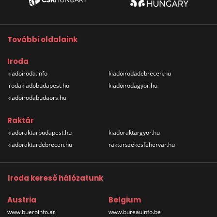
További oldalaink
Iroda
kiadoiroda.info
kiadoirodadebrecen.hu
irodakiadobudapest.hu
kiadoirodagyor.hu
kiadoirodabudaors.hu
Raktár
kiadoraktarbudapest.hu
kiadoraktargyor.hu
kiadoraktardebrecen.hu
raktarszekesfehervar.hu
Iroda kereső hálózatunk
Austria
Belgium
www.bueroinfo.at
www.bureauinfo.be