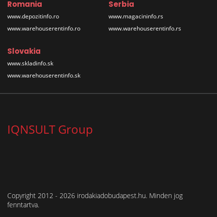
Romania
Serbia
www.depozitinfo.ro
www.magacininfo.rs
www.warehouserentinfo.ro
www.warehouserentinfo.rs
Slovakia
www.skladinfo.sk
www.warehouserentinfo.sk
IQNSULT Group
Copyright 2012 - 2026 irodakiadobudapest.hu. Minden jog
fenntartva.