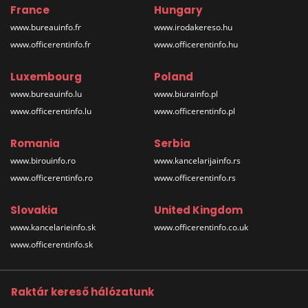
France
Hungary
www.bureauinfo.fr
www.irodakereso.hu
www.officerentinfo.fr
www.officerentinfo.hu
Luxembourg
Poland
www.bureauinfo.lu
www.biurainfo.pl
www.officerentinfo.lu
www.officerentinfo.pl
Romania
Serbia
www.birouinfo.ro
www.kancelarijainfo.rs
www.officerentinfo.ro
www.officerentinfo.rs
Slovakia
United Kingdom
www.kancelarieinfo.sk
www.officerentinfo.co.uk
www.officerentinfo.sk
Raktár kereső hálózatunk