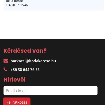
Bella Bence
+36 70 678 2746
Kérdésed van?
harkacsi@irodakereso.hu
+36 30 644 76 55
Hírlevél