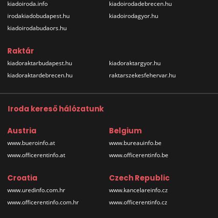
kiadoiroda.info
kiadoirodadebrecen.hu
irodakiadobudapest.hu
kiadoirodagyor.hu
kiadoirodabudaors.hu
Raktár
kiadoraktarbudapest.hu
kiadoraktargyor.hu
kiadoraktardebrecen.hu
raktarszekesfehervar.hu
Iroda kereső hálózatunk
Austria
Belgium
www.bueroinfo.at
www.bureauinfo.be
www.officerentinfo.at
www.officerentinfo.be
Croatia
Czech Republic
www.uredinfo.com.hr
www.kancelareinfo.cz
www.officerentinfo.com.hr
www.officerentinfo.cz