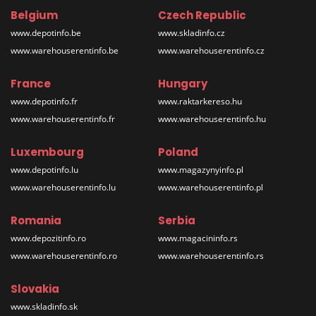
Belgium
Czech Republic
www.depotinfo.be
www.skladinfo.cz
www.warehouserentinfo.be
www.warehouserentinfo.cz
France
Hungary
www.depotinfo.fr
www.raktarkereso.hu
www.warehouserentinfo.fr
www.warehouserentinfo.hu
Luxembourg
Poland
www.depotinfo.lu
www.magazynyinfo.pl
www.warehouserentinfo.lu
www.warehouserentinfo.pl
Romania
Serbia
www.depozitinfo.ro
www.magacininfo.rs
www.warehouserentinfo.ro
www.warehouserentinfo.rs
Slovakia
www.skladinfo.sk