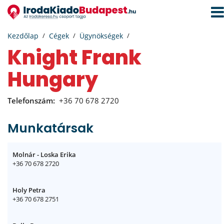
Navi
aktiv
Kezdőlap
Cégek
Ügynökségek
Knight Frank
Hungary
Telefonszám:
+36 70 678 2720
Munkatársak
Molnár - Loska Erika
+36 70 678 2720
Holy Petra
+36 70 678 2751