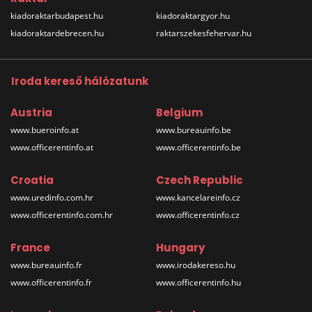
kiadoraktarbudapest.hu
kiadoraktargyor.hu
kiadoraktardebrecen.hu
raktarszekesfehervar.hu
Iroda kereső hálózatunk
Austria
Belgium
www.bueroinfo.at
www.bureauinfo.be
www.officerentinfo.at
www.officerentinfo.be
Croatia
Czech Republic
www.uredinfo.com.hr
www.kancelareinfo.cz
www.officerentinfo.com.hr
www.officerentinfo.cz
France
Hungary
www.bureauinfo.fr
www.irodakereso.hu
www.officerentinfo.fr
www.officerentinfo.hu