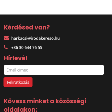
Kérdésed van?
harkacsi@irodakereso.hu
+36 30 644 76 55
Hírlevél
Kövess minket a közösségi
oldalakon: