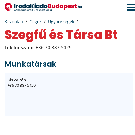
Navi
aktiv
Kezdőlap
Cégek
Ügynökségek
Szegfű és Társa Bt
Telefonszám:
+36 70 387 5429
Munkatársak
Kis Zoltán
+36 70 387 5429