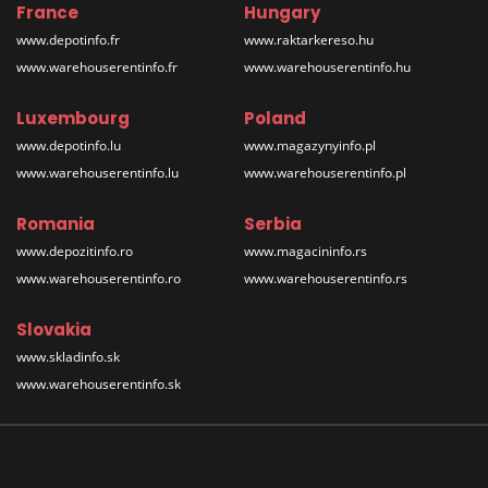
France
Hungary
www.depotinfo.fr
www.raktarkereso.hu
www.warehouserentinfo.fr
www.warehouserentinfo.hu
Luxembourg
Poland
www.depotinfo.lu
www.magazynyinfo.pl
www.warehouserentinfo.lu
www.warehouserentinfo.pl
Romania
Serbia
www.depozitinfo.ro
www.magacininfo.rs
www.warehouserentinfo.ro
www.warehouserentinfo.rs
Slovakia
www.skladinfo.sk
www.warehouserentinfo.sk