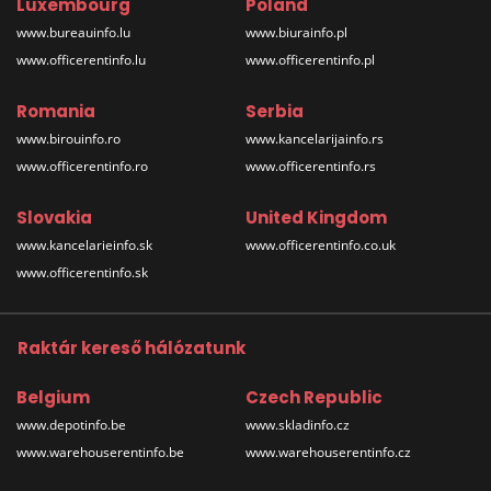
Luxembourg
Poland
www.bureauinfo.lu
www.biurainfo.pl
www.officerentinfo.lu
www.officerentinfo.pl
Romania
Serbia
www.birouinfo.ro
www.kancelarijainfo.rs
www.officerentinfo.ro
www.officerentinfo.rs
Slovakia
United Kingdom
www.kancelarieinfo.sk
www.officerentinfo.co.uk
www.officerentinfo.sk
Raktár kereső hálózatunk
Belgium
Czech Republic
www.depotinfo.be
www.skladinfo.cz
www.warehouserentinfo.be
www.warehouserentinfo.cz