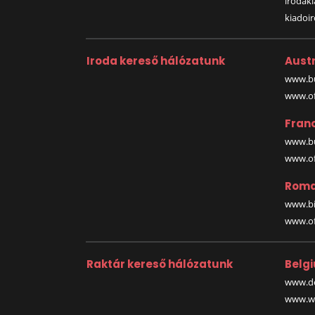
irodak
kiadoi
Iroda kereső hálózatunk
Austr
www.bu
www.off
Fran
www.bu
www.off
Roma
www.bi
www.off
Raktár kereső hálózatunk
Belg
www.de
www.wa