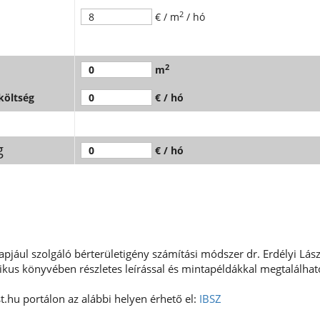
2
€ / m
/ hó
2
m
 költség
€ / hó
g
€ / hó
apjául szolgáló bérterületigény számítási módszer dr. Erdélyi Lá
ikus könyvében részletes leírással és mintapéldákkal megtalálhat
.hu portálon az alábbi helyen érhető el:
IBSZ