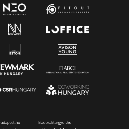
budapest.hu
kiadoraktargyor.hu