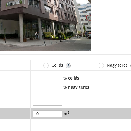
Cellás
Nagy teres
%
cellás
%
nagy teres
2
m