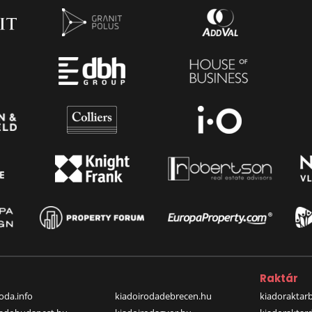
a
Raktár
oda.info
kiadoirodadebrecen.hu
kiadoraktar