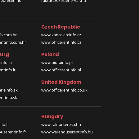
debrecen.hu
raktarszekesfehervar.hu
Czech Republic
o.com.hr
www.kancelareinfo.cz
entinfo.com.hr
www.officerentinfo.cz
urg
Poland
nfo.lu
www.biurainfo.pl
ntinfo.lu
www.officerentinfo.pl
United Kingdom
rieinfo.sk
www.officerentinfo.co.uk
ntinfo.sk
Hungary
fo.fr
www.raktarkereso.hu
serentinfo.fr
www.warehouserentinfo.hu