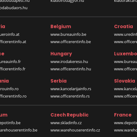
iadobudapest.hu
kiadoirodagyor.hu
kiadoraktar
rodabudaors.hu
ia
Belgium
Croatia
eroinfo.at
www.bureauinfo.be
www.uredinf
icerentinfo.at
www.officerentinfo.be
www.officer
ce
Hungary
Luxembo
reauinfo.fr
www.irodakereso.hu
www.bureaui
icerentinfo.fr
www.officerentinfo.hu
www.officere
nia
Serbia
Slovakia
rouinfo.ro
www.kancelarijainfo.rs
www.kancela
icerentinfo.ro
www.officerentinfo.rs
www.officere
ium
Czech Republic
France
potinfo.be
www.skladinfo.cz
www.depotin
rehouserentinfo.be
www.warehouserentinfo.cz
www.warehou