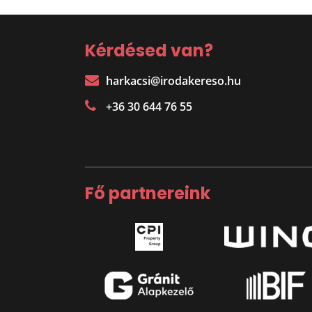
Kérdésed van?
harkacsi@irodakereso.hu
+36 30 644 76 55
Fő partnereink