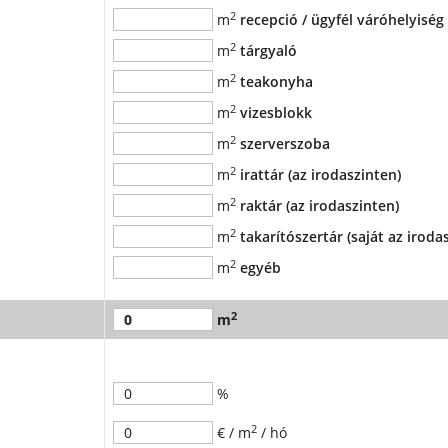
2
m
recepció / ügyfél váróhelyiség
2
m
tárgyaló
2
m
teakonyha
2
m
vizesblokk
2
m
szerverszoba
2
m
irattár (az irodaszinten)
2
m
raktár (az irodaszinten)
2
m
takarítószertár (saját az iroda
2
m
egyéb
2
m
%
2
€ / m
/ hó