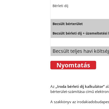
Bérleti díj
Becsült bérterület
Becsült bérleti díj + üzemeltetési
Becsült teljes havi költsé
Az
„Iroda bérleti díj kalkulátor”
al
bérterület-számítása című elektron
A szakkönyv az irodakiadobudapest