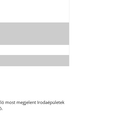
szló most megjelent Irodaépületek
ó.