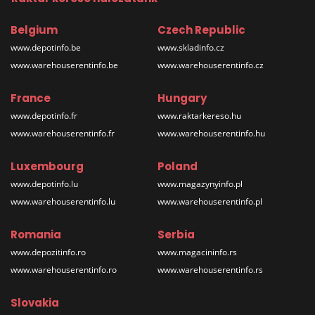
Belgium
Czech Republic
www.depotinfo.be
www.skladinfo.cz
www.warehouserentinfo.be
www.warehouserentinfo.cz
France
Hungary
www.depotinfo.fr
www.raktarkereso.hu
www.warehouserentinfo.fr
www.warehouserentinfo.hu
Luxembourg
Poland
www.depotinfo.lu
www.magazynyinfo.pl
www.warehouserentinfo.lu
www.warehouserentinfo.pl
Romania
Serbia
www.depozitinfo.ro
www.magacininfo.rs
www.warehouserentinfo.ro
www.warehouserentinfo.rs
Slovakia