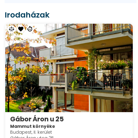
Irodaházak
Gábor Áron u 25
Mammut környéke
Budapest, II. kerület