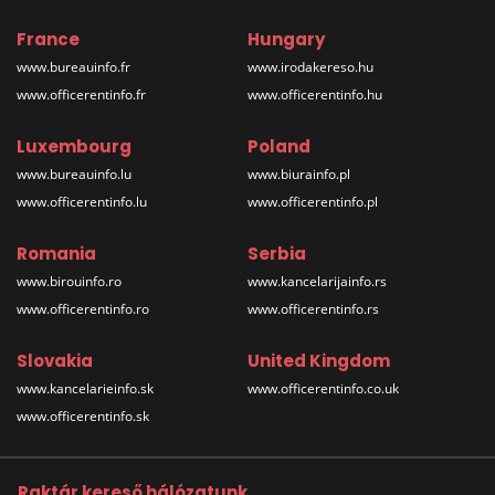
France
Hungary
www.bureauinfo.fr
www.irodakereso.hu
www.officerentinfo.fr
www.officerentinfo.hu
Luxembourg
Poland
www.bureauinfo.lu
www.biurainfo.pl
www.officerentinfo.lu
www.officerentinfo.pl
Romania
Serbia
www.birouinfo.ro
www.kancelarijainfo.rs
www.officerentinfo.ro
www.officerentinfo.rs
Slovakia
United Kingdom
www.kancelarieinfo.sk
www.officerentinfo.co.uk
www.officerentinfo.sk
Raktár kereső hálózatunk