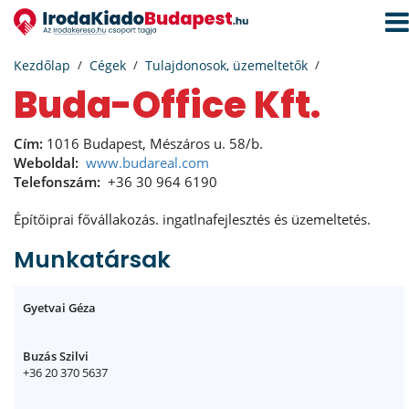
Navi
aktiv
Kezdőlap
Cégek
Tulajdonosok, üzemeltetők
Buda-Office Kft.
Cím:
1016 Budapest, Mészáros u. 58/b.
Weboldal:
www.budareal.com
Telefonszám:
+36 30 964 6190
Építőiprai fővállakozás. ingatlnafejlesztés és üzemeltetés.
Munkatársak
Gyetvai Géza
Buzás Szilvi
+36 20 370 5637