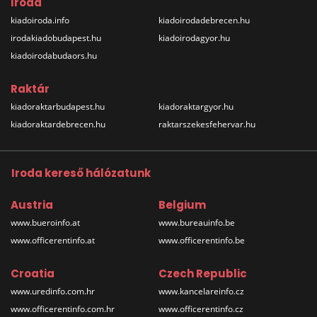
Iroda
kiadoiroda.info
kiadoirodadebrecen.hu
irodakiadobudapest.hu
kiadoirodagyor.hu
kiadoirodabudaors.hu
Raktár
kiadoraktarbudapest.hu
kiadoraktargyor.hu
kiadoraktardebrecen.hu
raktarszekesfehervar.hu
Iroda kereső hálózatunk
Austria
Belgium
www.bueroinfo.at
www.bureauinfo.be
www.officerentinfo.at
www.officerentinfo.be
Croatia
Czech Republic
www.uredinfo.com.hr
www.kancelareinfo.cz
www.officerentinfo.com.hr
www.officerentinfo.cz