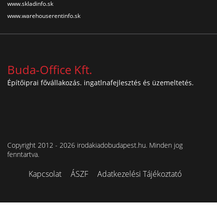
www.skladinfo.sk
www.warehouserentinfo.sk
Buda-Office Kft.
Építőiprai fővállakozás. ingatlnafejlesztés és üzemeltetés.
Copyright 2012 - 2026 irodakiadobudapest.hu. Minden jog
fenntartva.
Kapcsolat
ÁSZF
Adatkezelési Tájékoztató