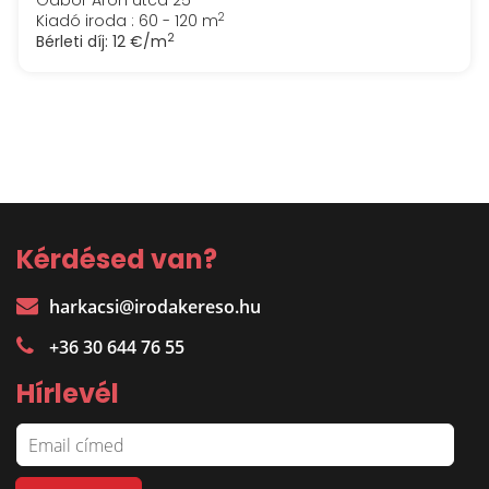
Gábor Áron utca 25
2
Kiadó iroda : 60 - 120 m
2
Bérleti díj:
12 €/m
Kérdésed van?
harkacsi@irodakereso.hu
+36 30 644 76 55
Hírlevél