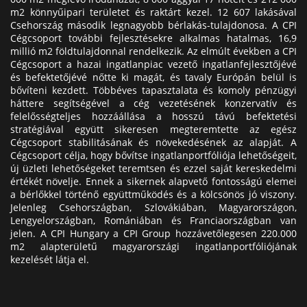
m2 könnyűipari területet és raktárt kezel. 12 607 lakásával
Csehország második legnagyobb bérlakás-tulajdonosa. A CPI
Cégcsoport további fejlesztésekre alkalmas hatalmas, 16,9
millió m2 földtulajdonnal rendelkezik. Az elmúlt években a CPI
Cégcsoport a hazai ingatlanpiac vezető ingatlanfejlesztőjévé
és befektetőjévé nőtte ki magát, és tavaly Európán belül is
bővíteni kezdett. Többéves tapasztalata és komoly pénzügyi
háttere segítségével a cég vezetésének konzervatív és
felelősségteljes hozzáállása a hosszú távú befektetési
stratégiával együtt sikeresen megteremtette az egész
Cégcsoport stabilitásának és növekedésének az alapját. A
Cégcsoport célja, hogy bővítse ingatlanportfóliója lehetőségeit,
új üzleti lehetőségeket teremtsen és ezzel saját kereskedelmi
értékét növelje. Ennek a sikernek alapvető fontosságú elemei
a bérlőkkel történő együttműködés és a kölcsönös jó viszony.
Jelenleg Csehországban, Szlovákiában, Magyarországon,
Lengyelországban, Romániában és Franciaországban van
jelen. A CPI Hungary a CPI Group hozzávetőlegesen 220.000
m2 alapterületű magyarországi ingatlanportfóliójának
kezelését látja el.