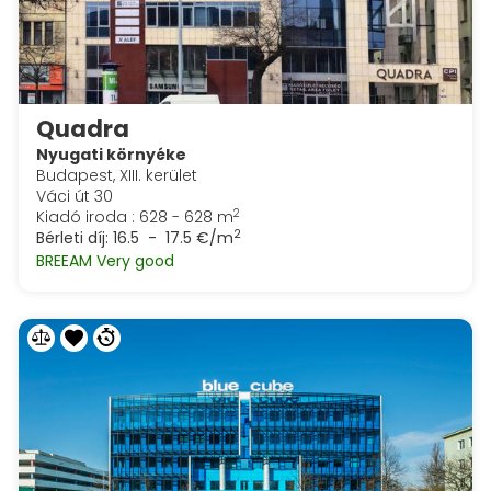
Quadra
Nyugati környéke
Budapest, XIII. kerület
Váci út 30
2
Kiadó iroda : 628 - 628 m
2
Bérleti díj:
16.5 - 17.5 €/m
BREEAM Very good