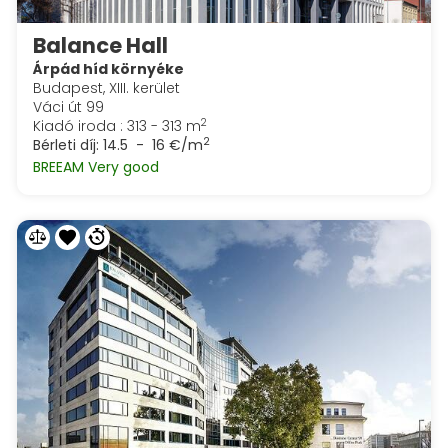
Balance Hall
Árpád híd környéke
Budapest, XIII. kerület
Váci út 99
2
Kiadó iroda : 313 - 313 m
2
Bérleti díj:
14.5 - 16 €/m
BREEAM Very good