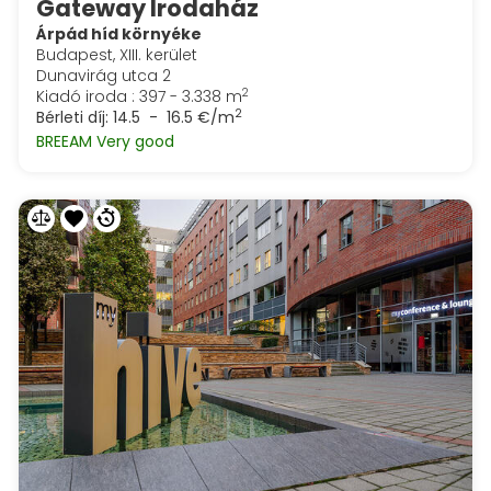
Gateway Irodaház
Árpád híd környéke
Budapest, XIII. kerület
Dunavirág utca 2
2
Kiadó iroda : 397 - 3.338 m
2
Bérleti díj:
14.5 - 16.5 €/m
BREEAM Very good