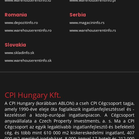
www.warehouserentinfo.lu
www.warehouserentinfo.pl
Romania
Serbia
www.depozitinfo.ro
www.magacininfo.rs
www.warehouserentinfo.ro
www.warehouserentinfo.rs
Slovakia
www.skladinfo.sk
www.warehouserentinfo.sk
CPI Hungary Kft.
A CPI Hungary (korábban ABLON) a cseh CPI Cégcsoport tagja,
amely 1990-éve eleje óta foglalkozik ingatlanfejlesztéssel és -
kezeléssel a közép-európai ingatlanpiacon. A Cégcsoport
anyavállalata a Czech Property Investments, a. s. Ma a CPI
Cégcsoport az egyik legaktívabb ingatlanfejlesztő és befektető
cég, és több mint 610 000 m2 kiskereskedelmi ingatlant, 407
000 m2 meglévő irodaházat, 8 000 ággyal 17 hotelt és 212 000