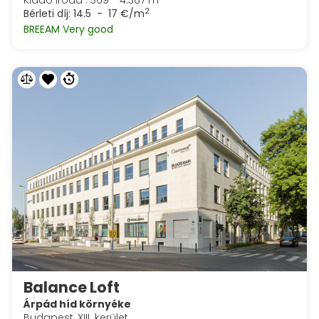
Kiadó iroda : 369 - 4.367 m
2
Bérleti díj:
14.5 - 17 €/m
BREEAM Very good
Balance Loft
Árpád híd környéke
Budapest, XIII. kerület