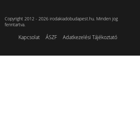
Copyright 2012 - 2026 irodakiadobudapest.hu. Minden jog
fenntartva.
Kapcsolat
ÁSZF
Adatkezelési Tájékoztató