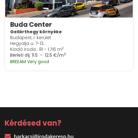
Buda Center
Gellérthegy környéke
Budapest, I. kerület
Hegyalja u. 7-13.
2
Kiadó iroda : 81 - 1.716 m
2
Bérleti díj:
11.5 - 12.5 €/m
BREEAM Very good
Kérdésed van?
harkacsi@irodakereso.hu