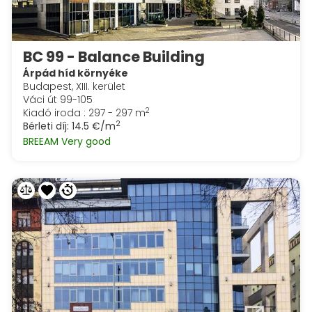
BC 99 - Balance Building
Árpád híd környéke
Budapest, XIII. kerület
Váci út 99-105
2
Kiadó iroda : 297 - 297 m
2
Bérleti díj:
14.5 €/m
BREEAM Very good