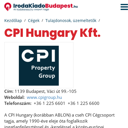
Navi
aktiv
Kezdőlap
Cégek
Tulajdonosok, üzemeltetők
CPI Hungary Kft.
Cím:
1139 Budapest, Váci út 99.-105
Weboldal:
www.cpigroup.hu
Telefonszám:
+36 1 225 6601
+36 1 225 6600
A CPI Hungary (korábban ABLON) a cseh CPI Cégcsoport
tagja, amely 1990-éve eleje óta foglalkozik
ingatlanfejlesztéssel és -kezeléssel a közép-európai