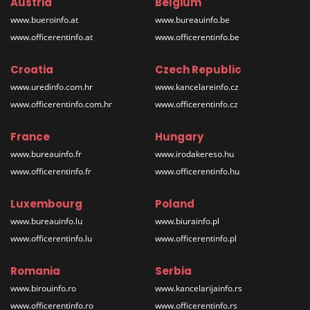
Austria
Belgium
www.bueroinfo.at
www.bureauinfo.be
www.officerentinfo.at
www.officerentinfo.be
Croatia
Czech Republic
www.uredinfo.com.hr
www.kancelareinfo.cz
www.officerentinfo.com.hr
www.officerentinfo.cz
France
Hungary
www.bureauinfo.fr
www.irodakereso.hu
www.officerentinfo.fr
www.officerentinfo.hu
Luxembourg
Poland
www.bureauinfo.lu
www.biurainfo.pl
www.officerentinfo.lu
www.officerentinfo.pl
Romania
Serbia
www.birouinfo.ro
www.kancelarijainfo.rs
www.officerentinfo.ro
www.officerentinfo.rs