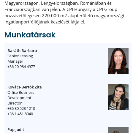
Magyarországon, Lengyelországban, Romániában és
Franciaországban van jelen. A CPI Hungary a CPI Group
hozzávetőlegesen 220.000 m2 alapterületű magyarországi
ingatlanportfóliójának kezelését látja el.
Munkatársak
Baráth Barbara
Senior Leasing
Manager
+36 20 984 4977
Kovács-Bertók Zita
Office Business
Development
Director
+36 30 523 1210
+36 1 451 8040
Pap Judit