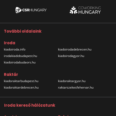
További oldalaink
Iroda
kiadoiroda.info
kiadoirodadebrecen.hu
irodakiadobudapest.hu
kiadoirodagyor.hu
kiadoirodabudaors.hu
Raktár
kiadoraktarbudapest.hu
kiadoraktargyor.hu
kiadoraktardebrecen.hu
raktarszekesfehervar.hu
Iroda kereső hálózatunk