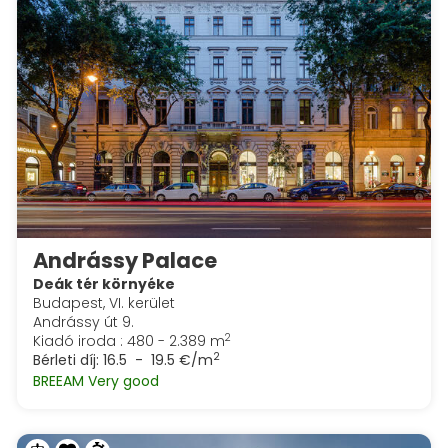
Andrássy Palace
Deák tér környéke
Budapest, VI. kerület
Andrássy út 9.
2
Kiadó iroda : 480 - 2.389 m
2
Bérleti díj:
16.5 - 19.5 €/m
BREEAM Very good