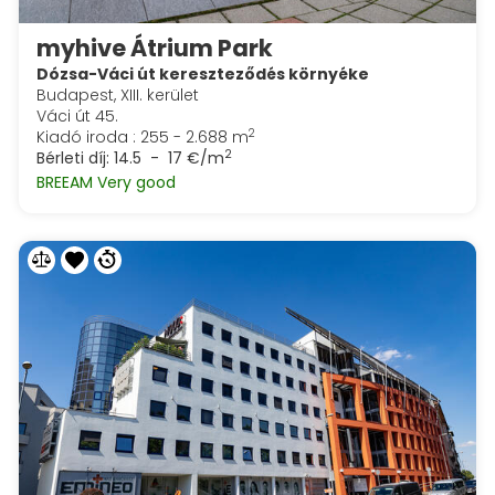
myhive Átrium Park
Dózsa-Váci út kereszteződés környéke
Budapest, XIII. kerület
Váci út 45.
2
Kiadó iroda : 255 - 2.688 m
2
Bérleti díj:
14.5 - 17 €/m
BREEAM Very good