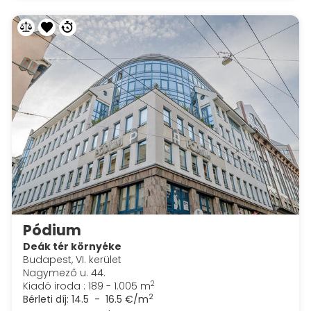
Pódium
Deák tér környéke
Budapest, VI. kerület
Nagymező u. 44.
2
Kiadó iroda : 189 - 1.005 m
2
Bérleti díj:
14.5 - 16.5 €/m