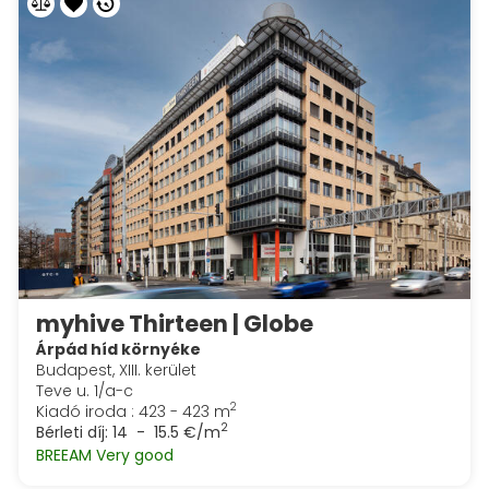
myhive Thirteen | Globe
Árpád híd környéke
Budapest, XIII. kerület
Teve u. 1/a-c
2
Kiadó iroda : 423 - 423 m
2
Bérleti díj:
14 - 15.5 €/m
BREEAM Very good