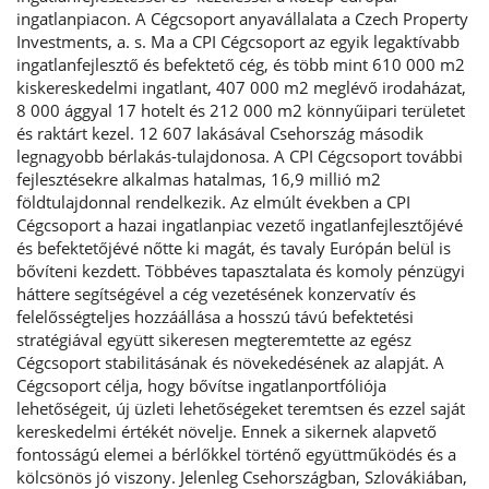
ingatlanpiacon. A Cégcsoport anyavállalata a Czech Property
Investments, a. s. Ma a CPI Cégcsoport az egyik legaktívabb
ingatlanfejlesztő és befektető cég, és több mint 610 000 m2
kiskereskedelmi ingatlant, 407 000 m2 meglévő irodaházat,
8 000 ággyal 17 hotelt és 212 000 m2 könnyűipari területet
és raktárt kezel. 12 607 lakásával Csehország második
legnagyobb bérlakás-tulajdonosa. A CPI Cégcsoport további
fejlesztésekre alkalmas hatalmas, 16,9 millió m2
földtulajdonnal rendelkezik. Az elmúlt években a CPI
Cégcsoport a hazai ingatlanpiac vezető ingatlanfejlesztőjévé
és befektetőjévé nőtte ki magát, és tavaly Európán belül is
bővíteni kezdett. Többéves tapasztalata és komoly pénzügyi
háttere segítségével a cég vezetésének konzervatív és
felelősségteljes hozzáállása a hosszú távú befektetési
stratégiával együtt sikeresen megteremtette az egész
Cégcsoport stabilitásának és növekedésének az alapját. A
Cégcsoport célja, hogy bővítse ingatlanportfóliója
lehetőségeit, új üzleti lehetőségeket teremtsen és ezzel saját
kereskedelmi értékét növelje. Ennek a sikernek alapvető
fontosságú elemei a bérlőkkel történő együttműködés és a
kölcsönös jó viszony. Jelenleg Csehországban, Szlovákiában,