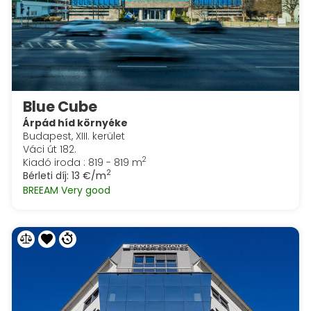
Blue Cube
Árpád híd környéke
Budapest, XIII. kerület
Váci út 182.
2
Kiadó iroda : 819 - 819 m
2
Bérleti díj:
13 €/m
BREEAM Very good