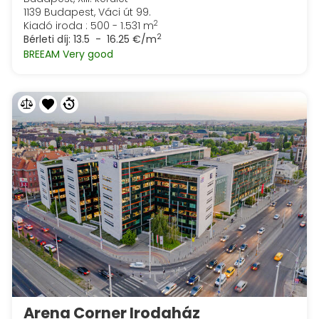
1139 Budapest, Váci út 99.
2
Kiadó iroda : 500 - 1.531 m
2
Bérleti díj:
13.5 - 16.25 €/m
BREEAM Very good
Arena Corner Irodaház