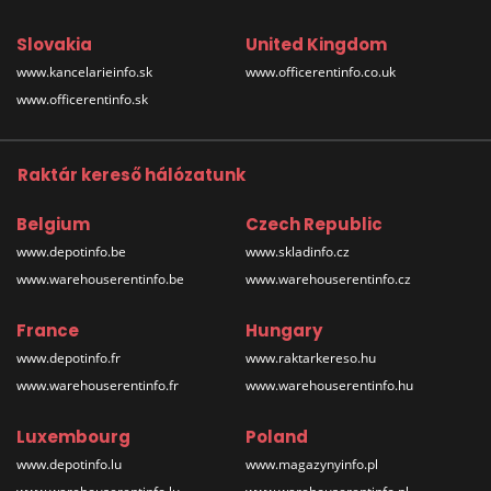
Slovakia
United Kingdom
www.kancelarieinfo.sk
www.officerentinfo.co.uk
www.officerentinfo.sk
Raktár kereső hálózatunk
Belgium
Czech Republic
www.depotinfo.be
www.skladinfo.cz
www.warehouserentinfo.be
www.warehouserentinfo.cz
France
Hungary
www.depotinfo.fr
www.raktarkereso.hu
www.warehouserentinfo.fr
www.warehouserentinfo.hu
Luxembourg
Poland
www.depotinfo.lu
www.magazynyinfo.pl