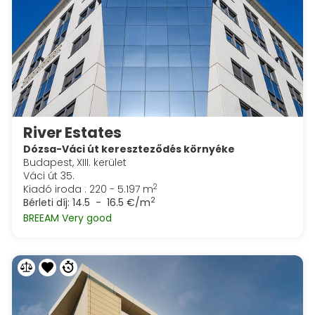
River Estates
Dózsa-Váci út kereszteződés környéke
Budapest, XIII. kerület
Váci út 35.
2
Kiadó iroda : 220 - 5.197 m
2
Bérleti díj:
14.5 - 16.5 €/m
BREEAM Very good