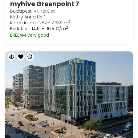
myhive Greenpoint 7
Budapest, VII. kerület
Kéthly Anna tér 1
2
Kiadó iroda : 282 - 2.339 m
2
Bérleti díj:
14.5 - 16.5 €/m
BREEAM Very good