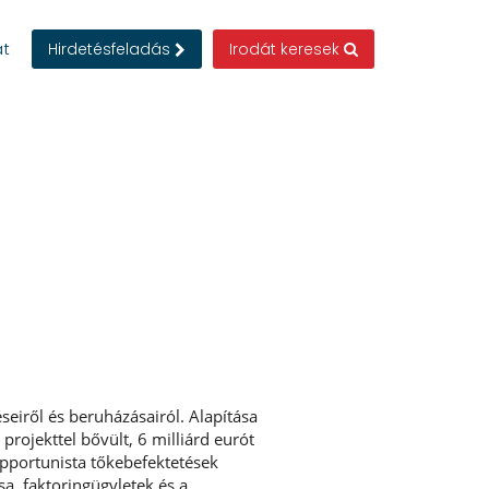
at
Hirdetésfeladás
Irodát keresek
seiről és beruházásairól. Alapítása
projekttel bővült, 6 milliárd eurót
opportunista tőkebefektetések
sa, faktoringügyletek és a