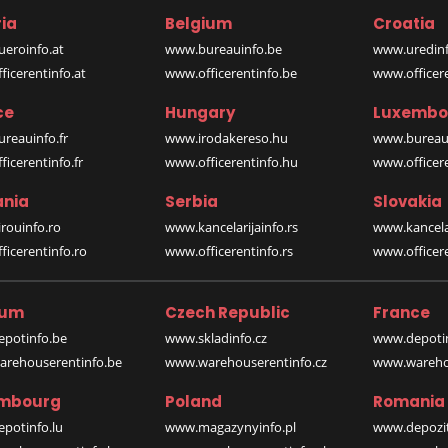
ia
Belgium
Croatia
eroinfo.at
www.bureauinfo.be
www.uredinf
icerentinfo.at
www.officerentinfo.be
www.officer
ce
Hungary
Luxembo
reauinfo.fr
www.irodakereso.hu
www.bureaui
icerentinfo.fr
www.officerentinfo.hu
www.officere
nia
Serbia
Slovakia
rouinfo.ro
www.kancelarijainfo.rs
www.kancela
icerentinfo.ro
www.officerentinfo.rs
www.officere
ium
Czech Republic
France
potinfo.be
www.skladinfo.cz
www.depotin
rehouserentinfo.be
www.warehouserentinfo.cz
www.warehou
mbourg
Poland
Romania
potinfo.lu
www.magazynyinfo.pl
www.depozit