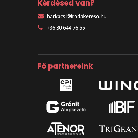
Kérdésed van?
harkacsi@irodakereso.hu
+36 30 644 76 55
Fő partnereink