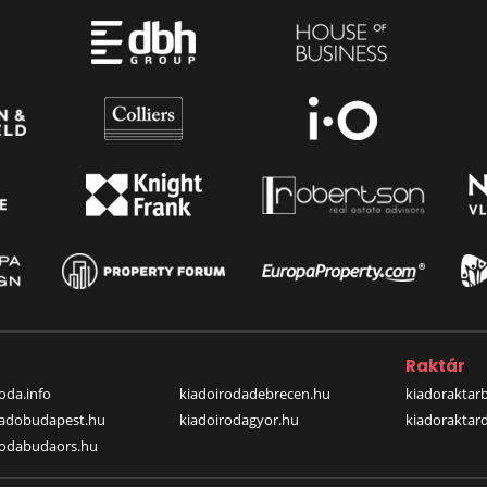
a
Raktár
oda.info
kiadoirodadebrecen.hu
kiadoraktar
iadobudapest.hu
kiadoirodagyor.hu
kiadoraktar
rodabudaors.hu