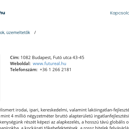
Kapcsol
ok, üzemeltetők
Cím:
1082 Budapest, Futó utca 43-45
Weboldal:
www.futureal.hu
Telefonszám:
+36 1 266 2181
ismert irodai, ipari, kereskedelmi, valamint lakóingatlan-fejleszté
mint 4 millió négyzetméter bruttó alapterületű ingatlanfejlesztési 
enységünk részét képezi az alapkezelés, a hosszú távú globális 
pírokba, a kockázati tőkebefektetések, a rossz hitelek felvásárlá