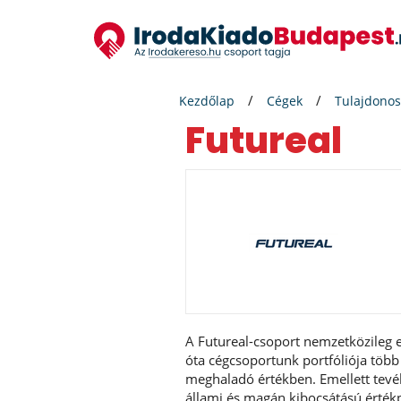
Kezdőlap
Cégek
Tulajdonos
Futureal
A Futureal-csoport nemzetközileg el
óta cégcsoportunk portfóliója több 
meghaladó értékben. Emellett tevék
állami és magán kibocsátású értékpa