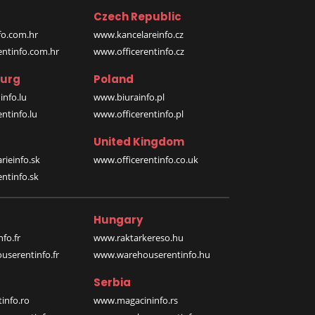
Czech Republic
o.com.hr
www.kancelareinfo.cz
entinfo.com.hr
www.officerentinfo.cz
urg
Poland
nfo.lu
www.biurainfo.pl
ntinfo.lu
www.officerentinfo.pl
United Kingdom
rieinfo.sk
www.officerentinfo.co.uk
ntinfo.sk
Hungary
fo.fr
www.raktarkereso.hu
serentinfo.fr
www.warehouserentinfo.hu
Serbia
info.ro
www.magacininfo.rs