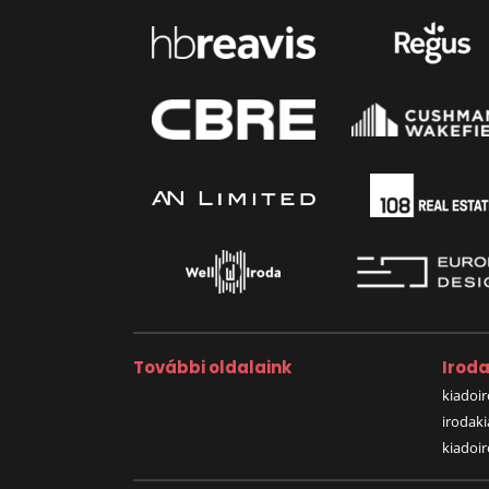
További oldalaink
Irod
kiadoir
irodak
kiadoi