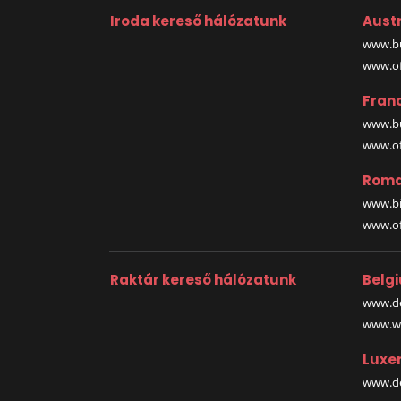
Iroda kereső hálózatunk
Austr
www.bu
www.off
Fran
www.bu
www.off
Roma
www.bi
www.off
Raktár kereső hálózatunk
Belg
www.de
www.wa
Luxe
www.de