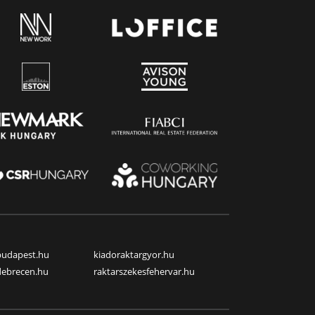
budapest.hu
kiadoraktargyor.hu
debrecen.hu
raktarszekesfehervar.hu