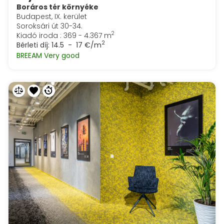
Boráros tér környéke
Budapest, IX. kerület
Soroksári út 30-34.
2
Kiadó iroda : 369 - 4.367 m
2
Bérleti díj:
14.5 - 17 €/m
BREEAM Very good