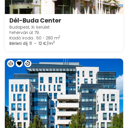
Dél-Buda Center
Budapest, XI. kerület
Fehérvári út 79.
2
Kiadó iroda : 50 - 280 m
2
Bérleti díj:
11 - 12 €/m