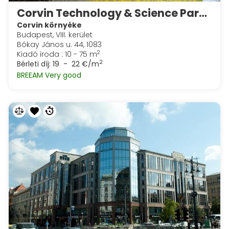
Corvin Technology & Science Park - albérletbe vehető szobák
Corvin környéke
Budapest, VIII. kerület
Bókay János u. 44, 1083
2
Kiadó iroda : 10 - 75 m
2
Bérleti díj:
19 - 22 €/m
BREEAM Very good