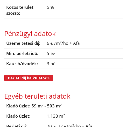
Közös területi
5 %
szorzó:
Pénzügyi adatok
2
Üzemeltetési díj:
6 €
/m
/hó
+ Áfa
Min. bérleti idő:
5 év
Kaució/óvadék:
3 hó
Bérleti díj kalkulátor »
Egyéb területi adatok
2
2
Kiadó üzlet: 59 m
- 503 m
2
Kiadó üzlet:
1.133 m
2
Bérleti díj:
20 - 22 €/m
/hó
+ Áfa