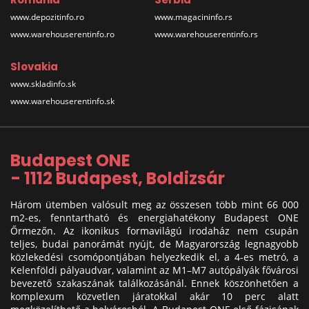
www.depozitinfo.ro
www.magacininfo.rs
www.warehouserentinfo.ro
www.warehouserentinfo.rs
Slovakia
www.skladinfo.sk
www.warehouserentinfo.sk
Budapest ONE
- 1112 Budapest, Boldizsár
Három ütemben valósult meg az összesen több mint 66 000
m2-es, fenntartható és energiahatékony Budapest ONE
Őrmezőn. Az ikonikus formavilágú irodaház nem csupán
teljes, budai panorámát nyújt, de Magyarország legnagyobb
közlekedési csomópontjában helyezkedik el, a 4-es metró, a
Kelenföldi pályaudvar, valamint az M1–M7 autópályák fővárosi
bevezető szakaszának találkozásánál. Ennek köszönhetően a
komplexum közvetlen járatokkal akár 10 perc alatt