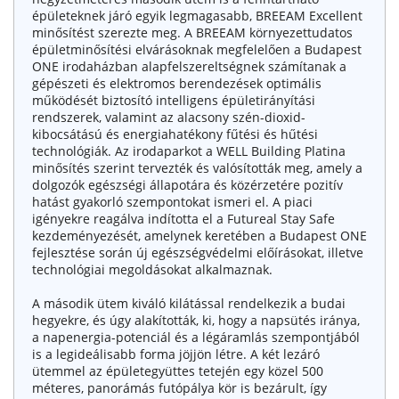
épületeknek járó egyik legmagasabb, BREEAM Excellent
minősítést szerezte meg. A BREEAM környezettudatos
épületminősítési elvárásoknak megfelelően a Budapest
ONE irodaházban alapfelszereltségnek számítanak a
gépészeti és elektromos berendezések optimális
működését biztosító intelligens épületirányítási
rendszerek, valamint az alacsony szén-dioxid-
kibocsátású és energiahatékony fűtési és hűtési
technológiák. Az irodaparkot a WELL Building Platina
minősítés szerint tervezték és valósították meg, amely a
dolgozók egészségi állapotára és közérzetére pozitív
hatást gyakorló szempontokat ismeri el. A piaci
igényekre reagálva indította el a Futureal Stay Safe
kezdeményezését, amelynek keretében a Budapest ONE
fejlesztése során új egészségvédelmi előírásokat, illetve
technológiai megoldásokat alkalmaznak.
A második ütem kiváló kilátással rendelkezik a budai
hegyekre, és úgy alakították, ki, hogy a napsütés iránya,
a napenergia-potenciál és a légáramlás szempontjából
is a legideálisabb forma jöjjön létre. A két lezáró
ütemmel az épületegyüttes tetején egy közel 500
méteres, panorámás futópálya kör is bezárult, így