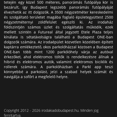
tetején egy közel 500 méteres, panorámás futópálya kör is
bezárult, így Budapest legszebb panorámás futópályáját
élvezhetik az itt dolgozók. A 3500 négyzetméter kereskedelmi
és szolgáltató területet magába foglaló épületegyüttest 2500
négyzetméternyi zöldfelület egészíti ki. Az irodaház
földszintjén számos üzlet és szolgáltatás működik, ezek
mellett szintén a Futureal által jegyzett Etele Plaza teljes
kínálata is sétatávolságra található a Budapest ONE-ban
dolgozók számára. Az irodaépület közvetlen közelében épített
kaptárra emlékeztető, okos parkolóházzal közösen a Budapest
ONE-ban több mint 1200 parkólóhely várja az autóval
érkezőket, ahol elektromos töltők is rendelkezésre állnak a
hibrid és elektromos autók, valamint elektromos biciklik és
rollerek számára. A parkolóházban a Parkl app teszi
könnyebbé a parkolást, jelzi a szabad helyek számát és
navigálja a sofőrt a megfelelő helyre.
Copyright 2012 - 2026 irodakiadobudapest.hu. Minden jog
fenntartva.