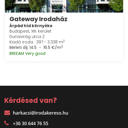
Gateway Irodaház
Árpád híd környéke
Budapest, XIII. kerület
Dunavirág utca 2
2
Kiadó iroda : 397 - 3.338 m
2
Bérleti díj:
14.5 - 16.5 €/m
BREEAM Very good
Kérdésed van?
harkacsi@irodakereso.hu
+36 30 644 76 55