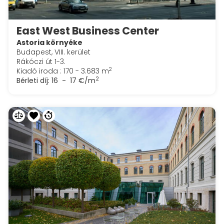
East West Business Center
Astoria környéke
Budapest, VIII. kerület
Rákóczi út 1-3.
2
Kiadó iroda : 170 - 3.683 m
2
Bérleti díj:
16 - 17 €/m