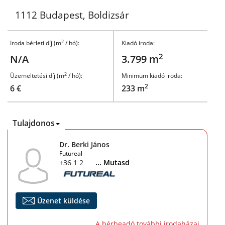
1112 Budapest, Boldizsár
2
Iroda bérleti díj (m
/ hó):
Kiadó iroda:
2
N/A
3.799 m
2
Üzemeltetési díj (m
/ hó):
Minimum kiadó iroda:
2
6 €
233 m
Tulajdonos
Dr. Berki János
Futureal
+36 1 266 2181
... Mutasd
Üzenet küldése
A bérbeadó további irodaházai