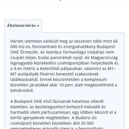
Általános leírás
Három ütemben valósult meg az összesen több mint 66
000 m2-es, fenntartható és energiahatékony Budapest
ONE Őrmezőn. Az ikonikus formavilágú irodaház nem
csupán teljes, budai panorámát nyújt, de Magyarország
legnagyobb közlekedési csomópontjában helyezkedik el,
a 4-es metró, a Kelenföldi pályaudvar, valamint az M1–
M7 autópályák fővárosi bevezető szakaszának
találkozásánál. Ennek köszönhetően a komplexum
közvetlen járatokkal akár 10 perc alatt megközelíthető a
belvárosból.
A Budapest ONE első fázisának hatalmas sikerét
követően, az épületegyüttest befejező második és
harmadik ütem párhuzamosan, egy időben készült el a
bérlői igényeknek megfelelően. A Budörsi úti
csomópont közvetlen közelében álló 20 000
négyzetméteres második ütem is a fenntartható