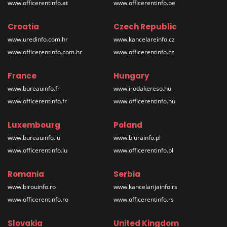
www.officerentinfo.at
www.officerentinfo.be
Croatia
Czech Republic
www.uredinfo.com.hr
www.kancelareinfo.cz
www.officerentinfo.com.hr
www.officerentinfo.cz
France
Hungary
www.bureauinfo.fr
www.irodakereso.hu
www.officerentinfo.fr
www.officerentinfo.hu
Luxembourg
Poland
www.bureauinfo.lu
www.biurainfo.pl
www.officerentinfo.lu
www.officerentinfo.pl
Romania
Serbia
www.birouinfo.ro
www.kancelarijainfo.rs
www.officerentinfo.ro
www.officerentinfo.rs
Slovakia
United Kingdom