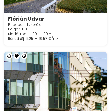
Flórián Udvar
Budapest, III. kerület
Polgár u. 8-10.
2
Kiadó iroda : 180 - 1.100 m
2
Bérleti díj:
15.25 - 19.57 €/m