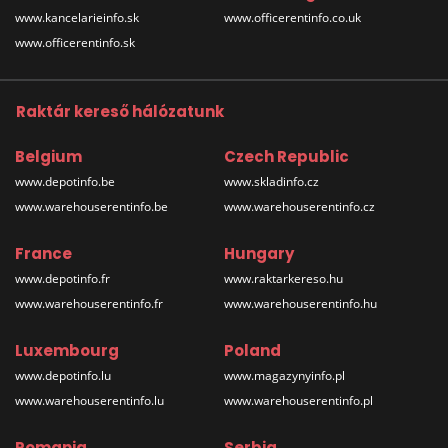
www.kancelarieinfo.sk
www.officerentinfo.co.uk
www.officerentinfo.sk
Raktár kereső hálózatunk
Belgium
Czech Republic
www.depotinfo.be
www.skladinfo.cz
www.warehouserentinfo.be
www.warehouserentinfo.cz
France
Hungary
www.depotinfo.fr
www.raktarkereso.hu
www.warehouserentinfo.fr
www.warehouserentinfo.hu
Luxembourg
Poland
www.depotinfo.lu
www.magazynyinfo.pl
www.warehouserentinfo.lu
www.warehouserentinfo.pl
Romania
Serbia