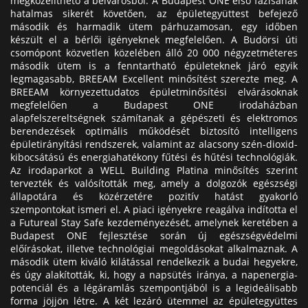
megközelíthető a belvárosból. A Budapest ONE első fázisának
hatalmas sikerét követően, az épületegyüttest befejező
második és harmadik ütem párhuzamosan, egy időben
készült el a bérlői igényeknek megfelelően. A Budörsi úti
csomópont közvetlen közelében álló 20 000 négyzetméteres
második ütem is a fenntartható épületeknek járó egyik
legmagasabb, BREEAM Excellent minősítést szerezte meg. A
BREEAM környezettudatos épületminősítési elvárásoknak
megfelelően a Budapest ONE irodaházban
alapfelszereltségnek számítanak a gépészeti és elektromos
berendezések optimális működését biztosító intelligens
épületirányítási rendszerek, valamint az alacsony szén-dioxid-
kibocsátású és energiahatékony fűtési és hűtési technológiák.
Az irodaparkot a WELL Building Platina minősítés szerint
tervezték és valósították meg, amely a dolgozók egészségi
állapotára és közérzetére pozitív hatást gyakorló
szempontokat ismeri el. A piaci igényekre reagálva indította el
a Futureal Stay Safe kezdeményezését, amelynek keretében a
Budapest ONE fejlesztése során új egészségvédelmi
előírásokat, illetve technológiai megoldásokat alkalmaznak. A
második ütem kiváló kilátással rendelkezik a budai hegyekre,
és úgy alakították, ki, hogy a napsütés iránya, a napenergia-
potenciál és a légáramlás szempontjából is a legideálisabb
forma jöjjön létre. A két lezáró ütemmel az épületegyüttes