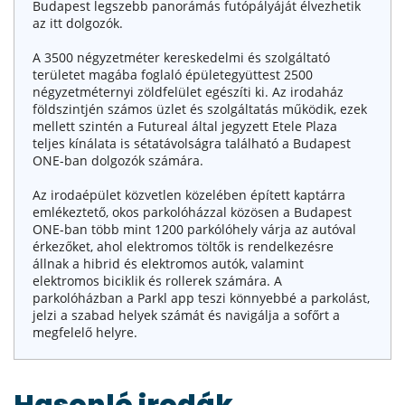
Budapest legszebb panorámás futópályáját élvezhetik
az itt dolgozók.
A 3500 négyzetméter kereskedelmi és szolgáltató
területet magába foglaló épületegyüttest 2500
négyzetméternyi zöldfelület egészíti ki. Az irodaház
földszintjén számos üzlet és szolgáltatás működik, ezek
mellett szintén a Futureal által jegyzett Etele Plaza
teljes kínálata is sétatávolságra található a Budapest
ONE-ban dolgozók számára.
Az irodaépület közvetlen közelében épített kaptárra
emlékeztető, okos parkolóházzal közösen a Budapest
ONE-ban több mint 1200 parkólóhely várja az autóval
érkezőket, ahol elektromos töltők is rendelkezésre
állnak a hibrid és elektromos autók, valamint
elektromos biciklik és rollerek számára. A
parkolóházban a Parkl app teszi könnyebbé a parkolást,
jelzi a szabad helyek számát és navigálja a sofőrt a
megfelelő helyre.