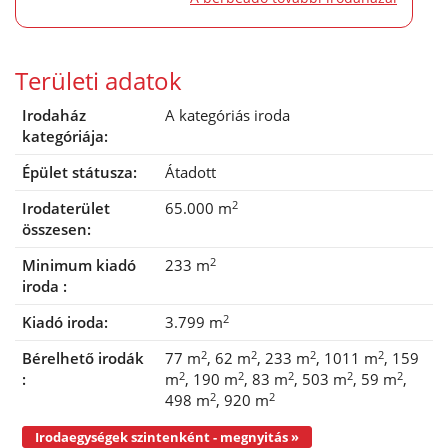
Területi adatok
Irodaház
A kategóriás iroda
kategóriája:
Épület státusza:
Átadott
2
Irodaterület
65.000 m
összesen:
2
Minimum kiadó
233 m
iroda :
2
Kiadó iroda:
3.799 m
2
2
2
2
Bérelhető irodák
77 m
62 m
233 m
1011 m
159
2
2
2
2
2
:
m
190 m
83 m
503 m
59 m
2
2
498 m
920 m
Irodaegységek szintenként - megnyitás »