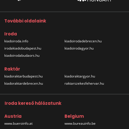
További oldalaink
Iroda
kiadoiroda.info
kiadoirodadebrecen.hu
irodakiadobudapest.hu
kiadoirodagyor.hu
kiadoirodabudaors.hu
Raktár
kiadoraktarbudapest.hu
kiadoraktargyor.hu
kiadoraktardebrecen.hu
raktarszekesfehervar.hu
Iroda kereső hálózatunk
Austria
Belgium
www.bueroinfo.at
www.bureauinfo.be