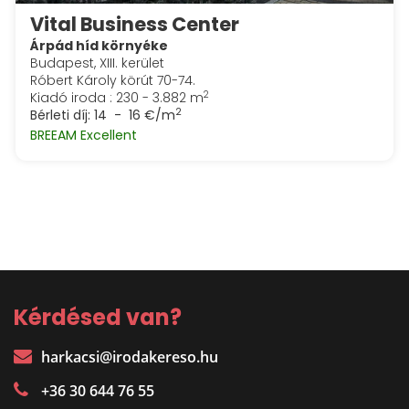
Vital Business Center
Árpád híd környéke
Budapest, XIII. kerület
Róbert Károly körút 70-74.
2
Kiadó iroda : 230 - 3.882 m
2
Bérleti díj:
14 - 16 €/m
BREEAM Excellent
Kérdésed van?
harkacsi@irodakereso.hu
+36 30 644 76 55