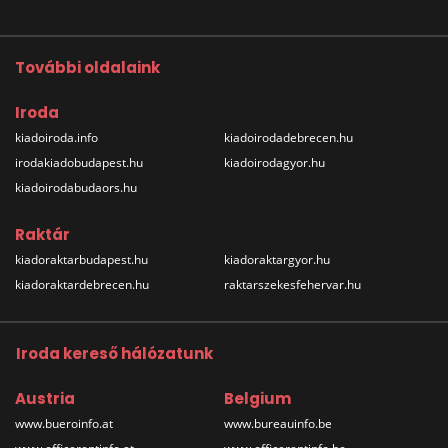
További oldalaink
Iroda
kiadoiroda.info
kiadoirodadebrecen.hu
irodakiadobudapest.hu
kiadoirodagyor.hu
kiadoirodabudaors.hu
Raktár
kiadoraktarbudapest.hu
kiadoraktargyor.hu
kiadoraktardebrecen.hu
raktarszekesfehervar.hu
Iroda kereső hálózatunk
Austria
Belgium
www.bueroinfo.at
www.bureauinfo.be