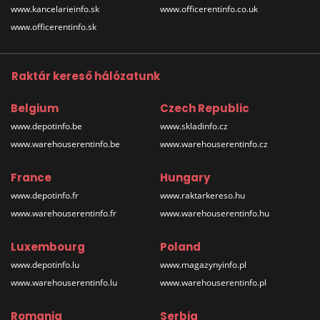
www.kancelarieinfo.sk
www.officerentinfo.co.uk
www.officerentinfo.sk
Raktár kereső hálózatunk
Belgium
Czech Republic
www.depotinfo.be
www.skladinfo.cz
www.warehouserentinfo.be
www.warehouserentinfo.cz
France
Hungary
www.depotinfo.fr
www.raktarkereso.hu
www.warehouserentinfo.fr
www.warehouserentinfo.hu
Luxembourg
Poland
www.depotinfo.lu
www.magazynyinfo.pl
www.warehouserentinfo.lu
www.warehouserentinfo.pl
Romania
Serbia