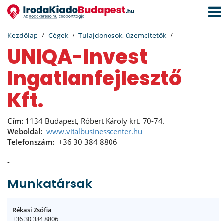
Navi
aktiv
Kezdőlap
Cégek
Tulajdonosok, üzemeltetők
UNIQA-Invest
Ingatlanfejlesztő
Kft.
Cím:
1134 Budapest, Róbert Károly krt. 70-74.
Weboldal:
www.vitalbusinesscenter.hu
Telefonszám:
+36 30 384 8806
-
Munkatársak
Rékasi Zsófia
+36 30 384 8806