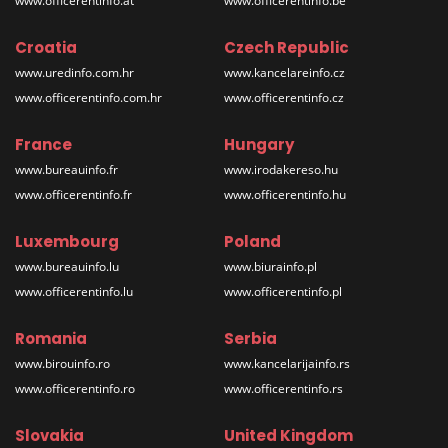
www.officerentinfo.at
www.officerentinfo.be
Croatia
Czech Republic
www.uredinfo.com.hr
www.kancelareinfo.cz
www.officerentinfo.com.hr
www.officerentinfo.cz
France
Hungary
www.bureauinfo.fr
www.irodakereso.hu
www.officerentinfo.fr
www.officerentinfo.hu
Luxembourg
Poland
www.bureauinfo.lu
www.biurainfo.pl
www.officerentinfo.lu
www.officerentinfo.pl
Romania
Serbia
www.birouinfo.ro
www.kancelarijainfo.rs
www.officerentinfo.ro
www.officerentinfo.rs
Slovakia
United Kingdom