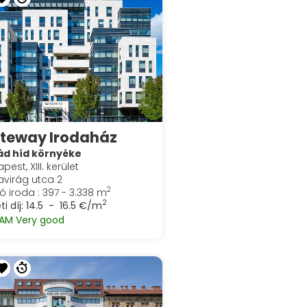
teway Irodaház
ád híd környéke
pest, XIII. kerület
virág utca 2
2
ó iroda : 397 - 3.338 m
2
ti díj:
14.5 - 16.5 €/m
AM Very good