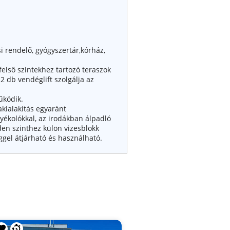
 rendelő, gyógyszertár,kórház,
felső szintekhez tartozó teraszok
2 db vendéglift szolgálja az
űködik.
akialakítás egyaránt
yékolókkal, az irodákban álpadló
den szinthez külön vizesblokk
éggel átjárható és használható.