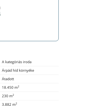
d
A kategóriás iroda
Árpád híd környéke
Átadott
2
18.450 m
2
230 m
2
3.882 m