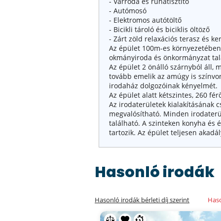
- Varroda és ruhatisztító
- Autómosó
- Elektromos autótöltő
- Bicikli tároló és biciklis öltöző
- Zárt zöld relaxációs terasz és ker
Az épület 100m-es környezetében 
okmányiroda és önkormányzat tal
Az épület 2 önálló szárnyból áll, 
tovább emelik az amúgy is színvona
irodaház dolgozóinak kényelmét.
Az épület alatt kétszintes, 260 f
Az irodaterületek kialakításának cs
megvalósítható. Minden irodaterül
található. A szinteken konyha és 
tartozik. Az épület teljesen akadá
Hasonló irodák
Hasonló irodák bérleti díj szerint
Haso