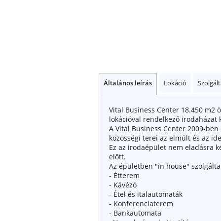
Általános leírás
Lokáció
Szolgál
Vital Business Center 18.450 m2 
lokációval rendelkező irodaházat 
A Vital Business Center 2009-ben
közösségi terei az elmúlt és az id
Ez az irodaépület nem eladásra ké
előtt.
Az épületben "in house" szolgálta
- Étterem
- Kávézó
- Étel és italautomaták
- Konferenciaterem
- Bankautomata