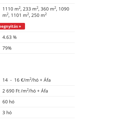
2
2
2
1110 m
233 m
360 m
1090
2
2
2
m
1101 m
250 m
Irodaegységek szintenként - megnyitás »
4.63 %
79%
2
14 - 16 €/m
/hó
+ Áfa
2
2 690 Ft
/m
/hó
+ Áfa
60 hó
3 hó