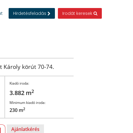
at
Hirdetésfeladás
Irodát keresek
 Károly körút 70-74.
Kiadó iroda:
2
3.882 m
Minimum kiadó iroda:
2
230 m
Ajánlatkérés