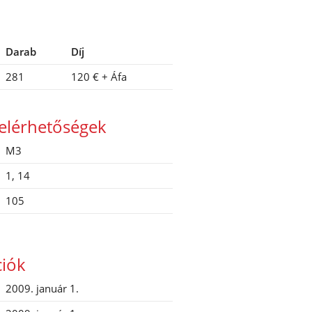
Darab
Díj
281
120 €
+ Áfa
elérhetőségek
M3
1, 14
105
ciók
2009. január 1.