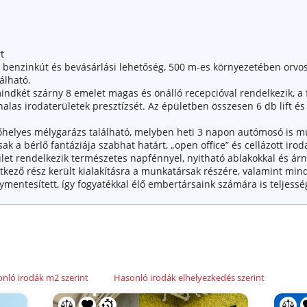
t
benzinkút és bevásárlási lehetőség, 500 m-es környezetében orvosi
álható.
mindkét szárny 8 emelet magas és önálló recepcióval rendelkezik, a 
las irodaterületek presztízsét. Az épületben összesen 6 db lift és 
érőhelyes mélygarázs található, melyben heti 3 napon autómosó is m
ak a bérlő fantáziája szabhat határt, „open office” és cellázott irod
et rendelkezik természetes napfénnyel, nyitható ablakokkal és árn
étkező rész került kialakításra a munkatársak részére, valamint min
lymentesített, így fogyatékkal élő embertársaink számára is teljess
nló irodák m2 szerint
Hasonló irodák elhelyezkedés szerint