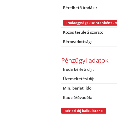
Bérelhető irodák :
Közös területi szorzó:
Bérbeadottság:
Pénzügyi adatok
Iroda bérleti díj :
Üzemeltetési díj:
Min. bérleti idő:
Kaució/óvadék:
Bérleti díj kalkulátor »