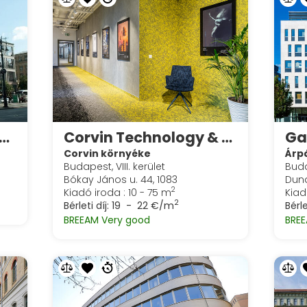
t West Business Center
Corvin Technology & Science Park - albérletbe vehető szobák
Ga
Corvin környéke
Árp
Budapest, VIII. kerület
Buda
Bókay János u. 44, 1083
Duna
2
Kiadó iroda : 10 - 75 m
Kiad
2
Bérleti díj:
19 - 22 €/m
Bérle
BREEAM Very good
BREE