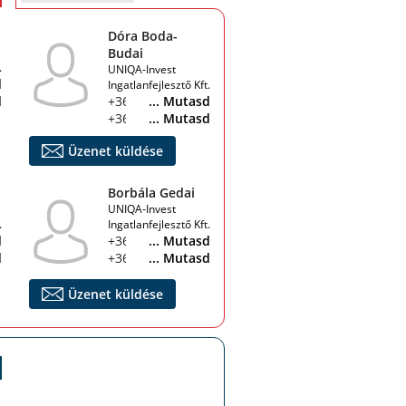
Dóra Boda-
Budai
.
UNIQA-Invest
d
Ingatlanfejlesztő Kft.
d
+36 30 226 5993
... Mutasd
+36 30 384 8806
... Mutasd
Üzenet küldése
Borbála Gedai
UNIQA-Invest
.
Ingatlanfejlesztő Kft.
d
+36 70 795 3580
... Mutasd
d
+36 30 384 8806
... Mutasd
Üzenet küldése