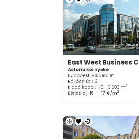
Eas
Astoria környéke
Budapest, VIII. kerület
Rákóczi út 1-3.
2
Kiadó iroda : 170 - 3.683 m
2
Bérleti díj:
16 - 17 €/m