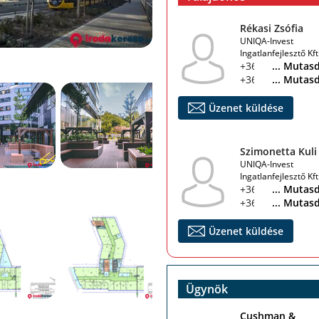
Rékasi Zsófia
UNIQA-Invest
Ingatlanfejlesztő Kft
+36 30 384 8806
... Mutas
+36 30 384 8806
... Mutas
Üzenet küldése
Szimonetta Kuli
UNIQA-Invest
Ingatlanfejlesztő Kft
+36 70 796 8620
... Mutas
+36 30 384 8806
... Mutas
Üzenet küldése
Ügynök
Cushman &