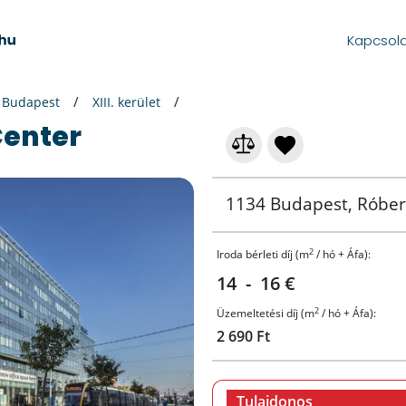
Kapcsol
Budapest
XIII. kerület
Center
1134 Budapest, Róbert
2
Iroda bérleti díj (m
/ hó + Áfa):
14 - 16 €
2
Üzemeltetési díj (m
/ hó + Áfa):
2 690 Ft
Tulajdonos