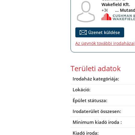
Wakefield Kft.
+36 1 268 1288
... Mutas
Üzenet küldése
Az ügynök további irodaházai
Területi adatok
Irodaház kategóriája:
Lokáció:
Épület státusza:
Irodaterület összesen:
Minimum kiadó iroda :
Kiadó iroda: