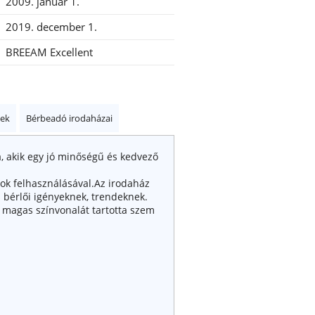
2009. január 1.
2019. december 1.
BREEAM Excellent
kek
Bérbeadó irodaházai
, akik egy jó minőségű és kedvező
ok felhasználásával.Az irodaház
is bérlői igényeknek, trendeknek.
k magas színvonalát tartotta szem