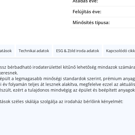
Átadás éve:
Felújítás éve:
Minősítés típusa:
tatások
Technikai adatok
ESG & Zöld iroda adatok
Kapcsolódó cik
össz bérbadható irodaterülettel kitűnő lehetőség mindazok számára
keresnek.
 épült a legmagasabb minőségi standardok szerint, prémium anyag
ei év folyamán teljes át lesznek alakítva, megfelelve ezzel az aktuál
szült, ezért a tulajdonos mindvégig az épület és beépített anyago
tások széles skálája szolgálja az irodaház bérlőink kényelmét: