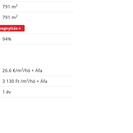
2
791 m
2
791 m
Irodaegységek szintenként - megnyitás »
94%
2
26.6 €/m
/hó
+ Áfa
2
3 130 Ft
/m
/hó
+ Áfa
1 év