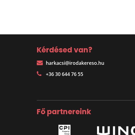
Kérdésed van?
harkacsi@irodakereso.hu
+36 30 644 76 55
Fő partnereink