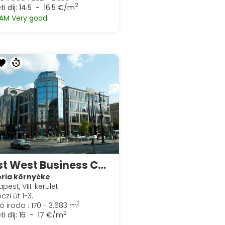
2
ti díj:
14.5 - 16.5 €/m
AM Very good
East West Business Center
oria környéke
pest, VIII. kerület
czi út 1-3.
2
ó iroda : 170 - 3.683 m
2
ti díj:
16 - 17 €/m