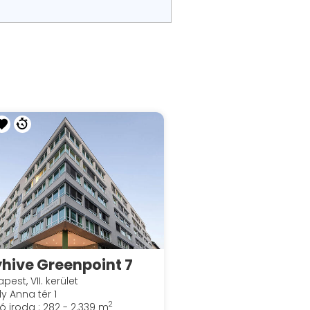
hive Greenpoint 7
pest, VII. kerület
ly Anna tér 1
2
ó iroda : 282 - 2.339 m