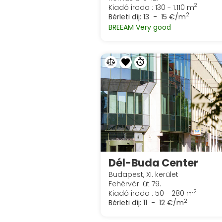
2
Kiadó iroda : 130 - 1.110 m
2
Bérleti díj:
13 - 15 €/m
BREEAM Very good
Dél-Buda Center
Budapest, XI. kerület
Fehérvári út 79.
2
Kiadó iroda : 50 - 280 m
2
Bérleti díj:
11 - 12 €/m