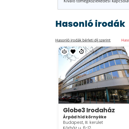
Kiváló tömegközlekedési kapcsola
Hasonló irodák
Hasonló irodák bérleti díj szerint
Haso
Globe3 Irodaház
Árpád híd környéke
Budapest, III. kerület
Kórház u. 6-12.