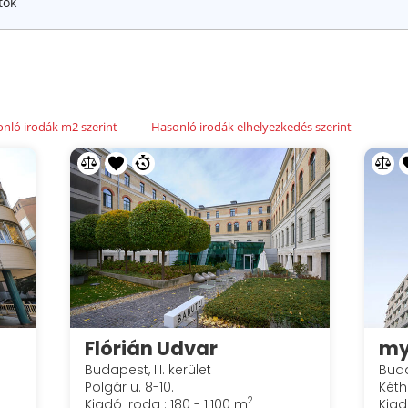
tok
nló irodák m2 szerint
Hasonló irodák elhelyezkedés szerint
Flórián Udvar
my
Budapest, III. kerület
Buda
Polgár u. 8-10.
Kéth
2
Kiadó iroda : 180 - 1.100 m
Kiad