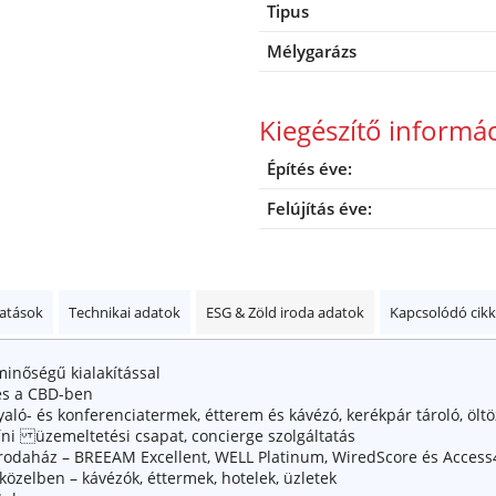
Tipus
Mélygarázs
Kiegészítő informá
Építés éve:
Felújítás éve:
tatások
Technikai adatok
ESG & Zöld iroda adatok
Kapcsolódó cik
minőségű kialakítással
és a CBD-ben
gyaló- és konferenciatermek, étterem és kávézó, kerékpár tároló, öl
színi üzemeltetési csapat, concierge szolgáltatás
rodaház – BREEAM Excellent, WELL Platinum, WiredScore és Access
 közelben – kávézók, éttermek, hotelek, üzletek