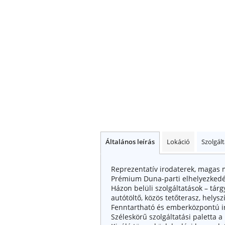
Általános leírás
Lokáció
Szolgál
Reprezentatív irodaterek, magas 
Prémium Duna-parti elhelyezked
Házon belüli szolgáltatások – tár
autótöltő, közös tetőterasz, hely
Fenntartható és emberközpontú i
Széleskörű szolgáltatási paletta a