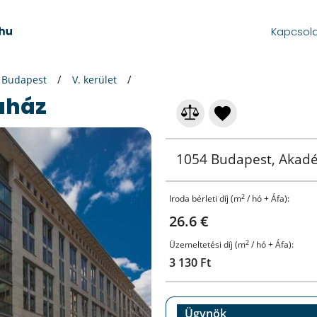
Kapcsol
Budapest
V. kerület
aház
1054 Budapest, Akadé
2
Iroda bérleti díj (m
/ hó + Áfa):
26.6 €
2
Üzemeltetési díj (m
/ hó + Áfa):
3 130 Ft
Ügynök