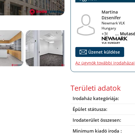
Martina
Dzsenifer
Newmark VLK
Hungary
+36 30 019 8056
... Mutas
Üzenet küldése
Az ügynök további irodaházai
Területi adatok
Irodaház kategóriája:
Épület státusza:
Irodaterület összesen:
Minimum kiadó iroda :