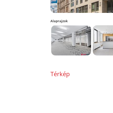
Alaprajzok
Térkép