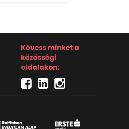
Kövess minket a
közösségi
oldalakon: