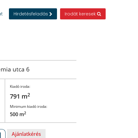
at
Hirdetésfeladás
Irodát keresek
mia utca 6
Kiadó iroda:
2
791 m
Minimum kiadó iroda:
2
500 m
Ajánlatkérés