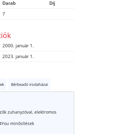
Darab
Díj
7
ciók
2000. január 1.
2023. január 1.
kek
Bérbeadó irodaházai
tözők zuhanyzóval, elektromos
4You minősítések