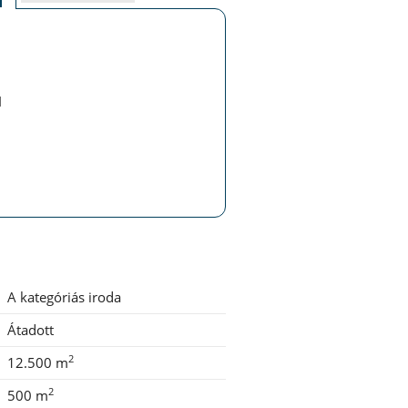
d
A kategóriás iroda
Átadott
2
12.500 m
2
500 m