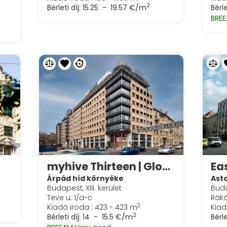
2
Bérleti díj:
15.25 - 19.57 €/m
Bérle
BREE
myhive Thirteen | Globe
Árpád híd környéke
Ast
Budapest, XIII. kerület
Buda
Teve u. 1/a-c
Rákó
2
Kiadó iroda : 423 - 423 m
Kiad
2
Bérleti díj:
14 - 15.5 €/m
Bérle