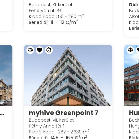
Budapest, XI. kerület
Déli
Fehérvári út 79.
Buda
2
Kiadó iroda : 50 - 280 m
Alkot
2
Bérleti díj:
11 - 12 €/m
Kiad
Bérle
ive Thirteen | Globe
myhive Greenpoint 7
Hu
Budapest, VII. kerület
Buda
Kéthly Anna tér 1
Hung
2
Kiadó iroda : 282 - 2.339 m
Kiad
2
Bérleti díj:
14.5 - 16.5 €/m
Bérle