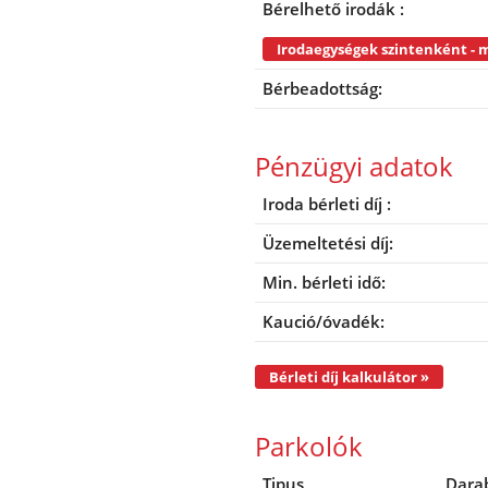
Bérelhető irodák :
Bérbeadottság:
Pénzügyi adatok
Iroda bérleti díj :
Üzemeltetési díj:
Min. bérleti idő:
Kaució/óvadék:
Bérleti díj kalkulátor »
Parkolók
Tipus
Dara