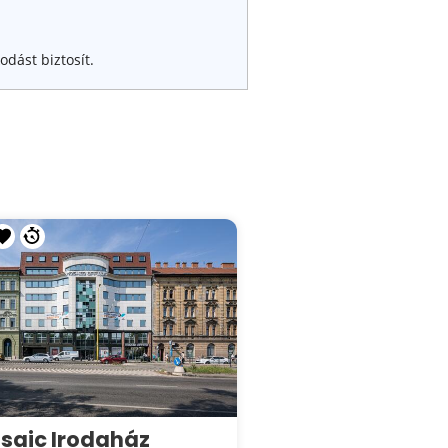
dást biztosít.
saic Irodaház