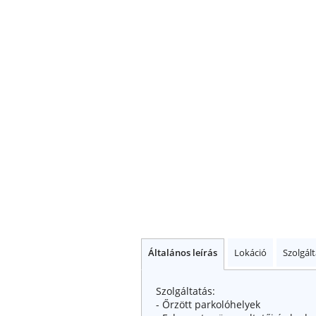
Általános leírás
Lokáció
Szolgál
Szolgáltatás:
- Őrzött parkolóhelyek