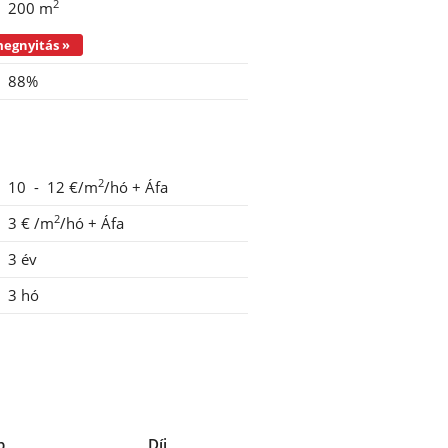
2
200 m
Irodaegységek szintenként - megnyitás »
88%
2
10 - 12 €/m
/hó
+ Áfa
2
3 €
/m
/hó
+ Áfa
3 év
3 hó
b
Díj