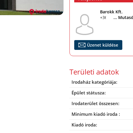
Barokk Kft.
+36 30 685 9804
... Mutas
Üzenet küldése
Területi adatok
Irodaház kategóriája:
Épület státusza:
Irodaterület összesen:
Minimum kiadó iroda :
Kiadó iroda: