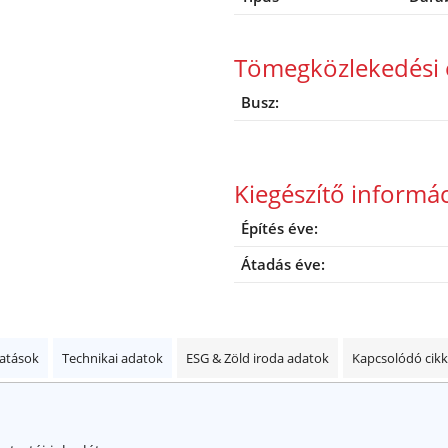
Tömegközlekedési 
Busz:
Kiegészítő informá
Építés éve:
Átadás éve:
tatások
Technikai adatok
ESG & Zöld iroda adatok
Kapcsolódó cik