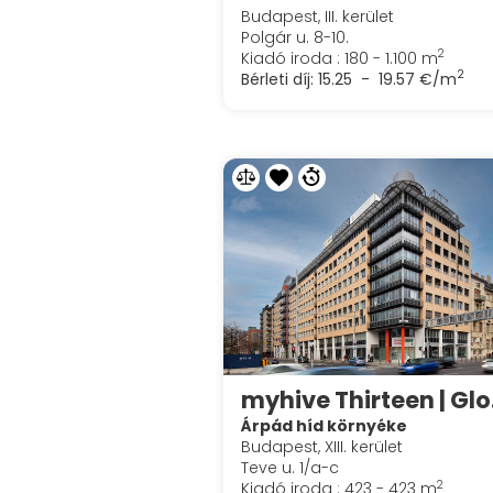
Budapest, III. kerület
Polgár u. 8-10.
2
Kiadó iroda : 180 - 1.100 m
2
Bérleti díj:
15.25 - 19.57 €/m
myh
Árpád híd környéke
Budapest, XIII. kerület
Teve u. 1/a-c
2
Kiadó iroda : 423 - 423 m