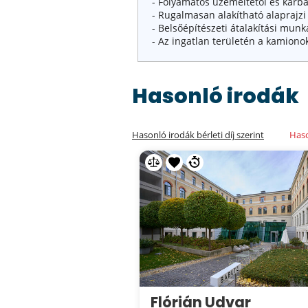
- Folyamatos üzemeltetői és karban
- Rugalmasan alakítható alaprajzi 
- Belsőépítészeti átalakítási munk
- Az ingatlan területén a kamiono
Hasonló irodák
Hasonló irodák bérleti díj szerint
Haso
Flórián Udvar