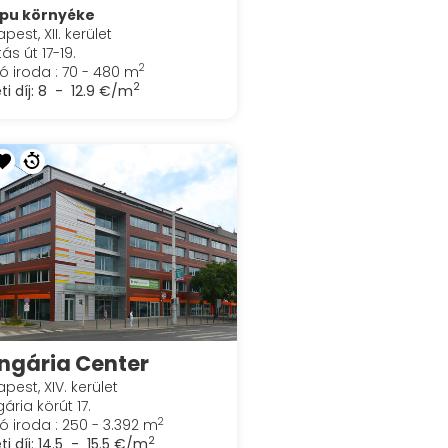
 pu környéke
pest, XII. kerület
ás út 17-19.
2
ó iroda : 70 - 480 m
2
ti díj:
8 - 12.9 €/m
ngária Center
pest, XIV. kerület
ária körút 17.
2
ó iroda : 250 - 3.392 m
2
ti díj:
14.5 - 15.5 €/m