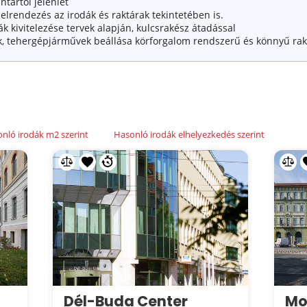
tartói jelenlét
elrendezés az irodák és raktárak tekintetében is.
ák kivitelezése tervek alapján, kulcsrakész átadással
k, tehergépjárművek beállása körforgalom rendszerű és könnyű rako
nló irodák m2 szerint
Hasonló irodák elhelyezkedés szerint
Dél-Buda Center
Mo