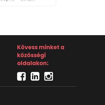
Kövess minket a
közösségi
oldalakon: