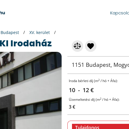
Kapcsol
Budapest
XV. kerület
AKI Irodaház
1151 Budapest, Mogyo
2
Iroda bérleti díj (m
/ hó + Áfa):
10 - 12 €
2
Üzemeltetési díj (m
/ hó + Áfa):
3 €
Tulajdonos