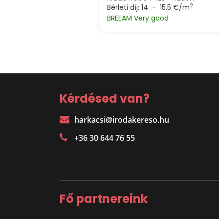
2
Bérleti díj:
14 - 15.5 €/m
BREEAM Very good
Kérdésed van?
harkacsi@irodakereso.hu
+36 30 644 76 55
Fő partnereink