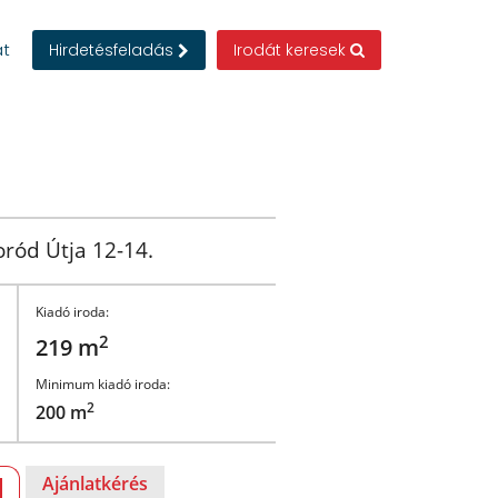
at
Hirdetésfeladás
Irodát keresek
ród Útja 12-14.
Kiadó iroda:
2
219 m
Minimum kiadó iroda:
2
200 m
Ajánlatkérés