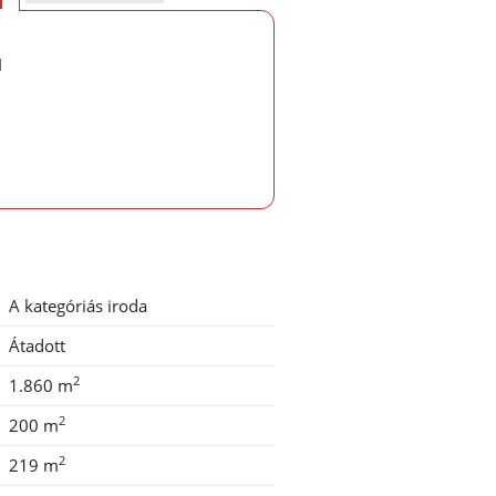
d
A kategóriás iroda
Átadott
2
1.860 m
2
200 m
2
219 m