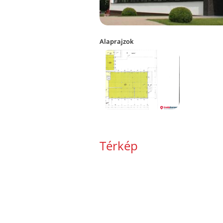
Alaprajzok
Térkép