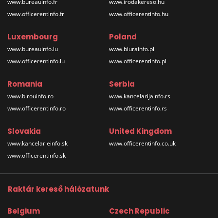
www.bureauinfo.fr
www.irodakereso.hu
www.officerentinfo.fr
www.officerentinfo.hu
Luxembourg
Poland
www.bureauinfo.lu
www.biurainfo.pl
www.officerentinfo.lu
www.officerentinfo.pl
Romania
Serbia
www.birouinfo.ro
www.kancelarijainfo.rs
www.officerentinfo.ro
www.officerentinfo.rs
Slovakia
United Kingdom
www.kancelarieinfo.sk
www.officerentinfo.co.uk
www.officerentinfo.sk
Raktár kereső hálózatunk
Belgium
Czech Republic