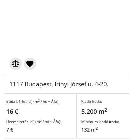
1117 Budapest, Irinyi József u. 4-20.
2
Iroda bérleti díj (m
/ hó + Áfa):
Kiadó iroda:
2
16 €
5.200 m
2
Üzemeltetési díj (m
/ hó + Áfa):
Minimum kiadó iroda:
2
7 €
132 m