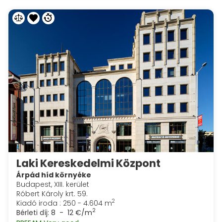
Laki Kereskedelmi Központ
Árpád híd környéke
Budapest, XIII. kerület
Róbert Károly krt. 59.
2
Kiadó iroda : 250 - 4.604 m
2
Bérleti díj:
8 - 12 €/m