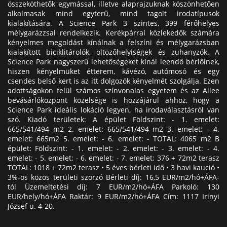
összeköthetők egymással, illetve alaprajzuknak köszönhetően
alkalmasak mind egyterű, mind tagolt irodatípusok
kialakítására. A Science Park 3 szintes, 399 férőhelyes
mélygarázzsal rendelkezik. Kerékpárral közlekedők számára
kényelmes megoldást kínálnak a felszíni és mélygarázsban
kialakított biciklitárolók, öltözőhelyiségek és zuhanyzók. A
Science Park nagyszerű lehetőségeket kínál leendő bérlőinek,
hiszen kényelmüket étterem, kávézó, autómosó és egy
csendes belső kert is az itt dolgozók kényelmét szolgálja. Ezen
adottságokon felül számos színvonalas egyetem és az Allee
bevásárlóközpont közelsége is hozzájárul ahhoz, hogy a
Science Park ideális lokáció legyen, ha irodaválasztásról van
szó. Kiadó területek: A épület Földszint: - 1. emelet:
665/541/494 m2 2. emelet: 665/541/494 m2 3. emelet: - 4.
emelet: 665m2 5. emelet: - 6. emelet: - TOTAL: 4065 m2 B
épület: Földszint: - 1. emelet: - 2. emelet: - 3. emelet: - 4.
emelet: - 5. emelet: - 6. emelet: - 7. emelet: 376 + 72m2 terasz
TOTAL: 1018 + 72m2 terasz • 5 éves bérleti idő • 3 havi kaució •
3%-os közös területi szorzó Bérleti díj: 16,5 EUR/m2/hó+ÁFA-
tól Üzemeltetési díj: 7 EUR/m2/hó+ÁFA Parkoló: 130
EUR/hely/hó+ÁFA Raktár: 9 EUR/m2/hó+ÁFA Cím: 1117 Irinyi
József u. 4-20.