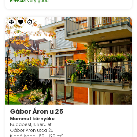
BREEAM Very good
Gábor Áron u 25
Mammut környéke
Budapest, II. kerület
Gábor Áron utca 25
2
Kiadó iroda : 60 - 120 m