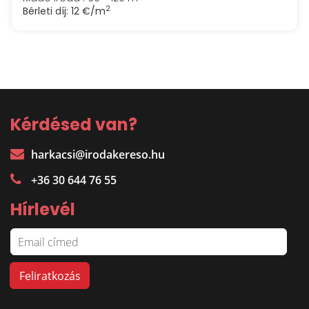
2
Bérleti díj:
12 €/m
Kérdésed van?
harkacsi@irodakereso.hu
+36 30 644 76 55
Hírlevél