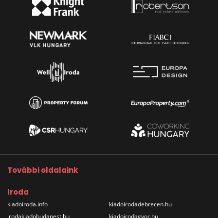
További oldalaink
Iroda
kiadoiroda.info
kiadoirodadebrecen.hu
irodakiadobudapest.hu
kiadoirodagyor.hu