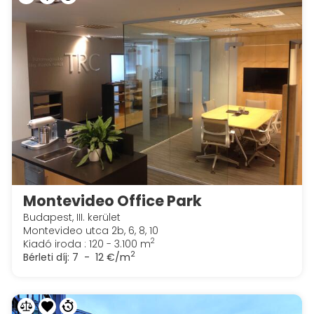
Montevideo Office Park
Budapest, III. kerület
Montevideo utca 2b, 6, 8, 10
2
Kiadó iroda : 120 - 3.100 m
2
Bérleti díj:
7 - 12 €/m