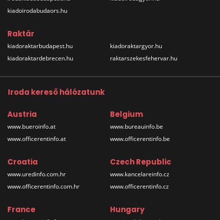
kiadoirodabudaors.hu
Raktár
kiadoraktarbudapest.hu
kiadoraktargyor.hu
kiadoraktardebrecen.hu
raktarszekesfehervar.hu
Iroda kereső hálózatunk
Austria
Belgium
www.bueroinfo.at
www.bureauinfo.be
www.officerentinfo.at
www.officerentinfo.be
Croatia
Czech Republic
www.uredinfo.com.hr
www.kancelareinfo.cz
www.officerentinfo.com.hr
www.officerentinfo.cz
France
Hungary