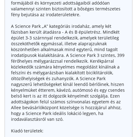
formájából és környezeti adottságaiból adódóan
valamennyi szinten biztosított a bőséges természetes
fény bejutása az irodaterületekre.
A Science Park „A” kategóriás irodaház, amely két
fázisban került átadásra - A és B épületrész. Mindkét
épület 3-3 szárnnyal rendelkezik, amelyek területileg
összeköthetők egymással, illetve alaprajzuknak
köszönhetően alkalmasak mind egyterű, mind tagolt
irodatípusok kialakítására. A Science Park 3 szintes, 399
férőhelyes mélygarázzsal rendelkezik. Kerékpárral
közlekedők számára kényelmes megoldást kínálnak a
felszíni és mélygarázsban kialakított biciklitárolók,
öltözőhelyiségek és zuhanyzók. A Science Park
nagyszerű lehetőségeket kínál leendő bérlőinek, hiszen
kényelmüket étterem, kávézó, autómosó és egy csendes
belső kert is az itt dolgozók kényelmét szolgálja. Ezen
adottságokon felül számos színvonalas egyetem és az
Allee bevásárlóközpont közelsége is hozzájárul ahhoz,
hogy a Science Park ideális lokáció legyen, ha
irodaválasztásról van szó.
Kiadó területek: