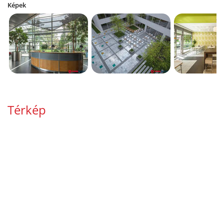
Képek
Térkép