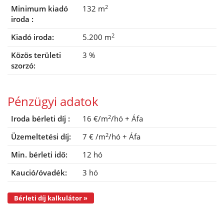
2
Minimum kiadó
132 m
iroda :
2
Kiadó iroda:
5.200 m
Közös területi
3 %
szorzó:
Pénzügyi adatok
2
Iroda bérleti díj :
16 €/m
/hó
+ Áfa
2
Üzemeltetési díj:
7 €
/m
/hó
+ Áfa
Min. bérleti idő:
12 hó
Kaució/óvadék:
3 hó
Bérleti díj kalkulátor »