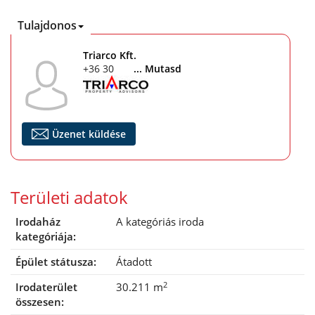
Tulajdonos
Triarco Kft.
+36 30 203 2304
... Mutasd
Üzenet küldése
Területi adatok
Irodaház
A kategóriás iroda
kategóriája:
Épület státusza:
Átadott
2
Irodaterület
30.211 m
összesen: