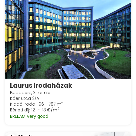
Laurus Irodaházak
Budapest, X. kerület
Kőér utca 2/A
2
Kiadó iroda : 96 - 787 m
2
Bérleti díj:
12 - 13 €/m
BREEAM Very good