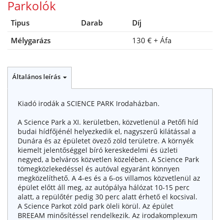
Parkolók
Tipus
Darab
Díj
Mélygarázs
130 €
+ Áfa
Általános leírás
Kiadó irodák a SCIENCE PARK Irodaházban.
A Science Park a XI. kerületben, közvetlenül a Petőfi híd
budai hídfőjénél helyezkedik el, nagyszerű kilátással a
Dunára és az épületet övező zöld területre. A környék
kiemelt jelentőséggel bíró kereskedelmi és üzleti
negyed, a belváros közvetlen közelében. A Science Park
tömegközlekedéssel és autóval egyaránt könnyen
megközelíthető. A 4-es és a 6-os villamos közvetlenül az
épület előtt áll meg, az autópálya hálózat 10-15 perc
alatt, a repülőtér pedig 30 perc alatt érhető el kocsival.
A Science Parkot zöld park öleli körül. Az épület
BREEAM minősítéssel rendelkezik. Az irodakomplexum