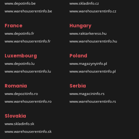
www.depotinfo.be
www.skladinfo.cz
www.warehouserentinfo.be
www.warehouserentinfo.cz
France
Hungary
www.depotinfo.fr
www.raktarkereso.hu
www.warehouserentinfo.fr
www.warehouserentinfo.hu
Luxembourg
Poland
www.depotinfo.lu
www.magazynyinfo.pl
www.warehouserentinfo.lu
www.warehouserentinfo.pl
Romania
Serbia
www.depozitinfo.ro
www.magacininfo.rs
www.warehouserentinfo.ro
www.warehouserentinfo.rs
Slovakia
www.skladinfo.sk
www.warehouserentinfo.sk