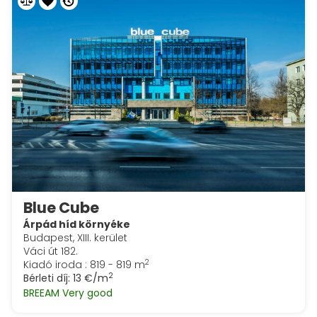
Blue Cube
Árpád híd környéke
Budapest, XIII. kerület
Váci út 182.
2
Kiadó iroda : 819 - 819 m
2
Bérleti díj:
13 €/m
BREEAM Very good