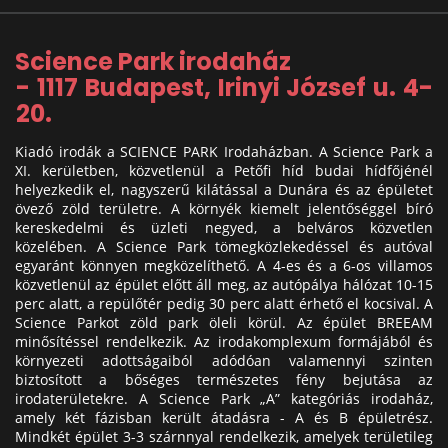
Science Park irodaház
- 1117 Budapest, Irinyi József u. 4-
20.
Kiadó irodák a SCIENCE PARK Irodaházban. A Science Park a
XI. kerületben, közvetlenül a Petőfi híd budai hídfőjénél
helyezkedik el, nagyszerű kilátással a Dunára és az épületet
övező zöld területre. A környék kiemelt jelentőséggel bíró
kereskedelmi és üzleti negyed, a belváros közvetlen
közelében. A Science Park tömegközlekedéssel és autóval
egyaránt könnyen megközelíthető. A 4-es és a 6-os villamos
közvetlenül az épület előtt áll meg, az autópálya hálózat 10-15
perc alatt, a repülőtér pedig 30 perc alatt érhető el kocsival. A
Science Parkot zöld park öleli körül. Az épület BREEAM
minősítéssel rendelkezik. Az irodakomplexum formájából és
környezeti adottságaiból adódóan valamennyi szinten
biztosított a bőséges természetes fény bejutása az
irodaterületekre. A Science Park „A” kategóriás irodaház,
amely két fázisban került átadásra - A és B épületrész.
Mindkét épület 3-3 szárnnyal rendelkezik, amelyek területileg